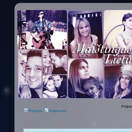
Prisijun
Prisijungti
Registruotis