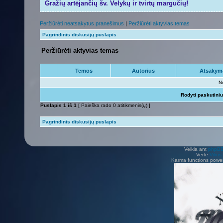
Gražių artėjančių šv. Velykų ir tvirtų margučių!
Peržiūrėti neatsakytus pranešimus
|
Peržiūrėti aktyvias temas
Pagrindinis diskusijų puslapis
Peržiūrėti aktyvias temas
Temos
Autorius
Atsakym
N
Rodyti paskutini
Puslapis
1
iš
1
[ Paieška rado 0 atitikmenis(ų) ]
Pagrindinis diskusijų puslapis
Veikia ant
phpB
Vertė
Viliu
Karma functions pow