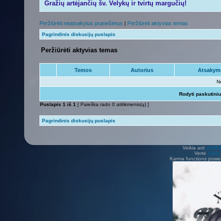
Gražių artėjančių šv. Velykų ir tvirtų margučių!
Peržiūrėti neatsakytus pranešimus
|
Peržiūrėti aktyvias temas
Pagrindinis diskusijų puslapis
Peržiūrėti aktyvias temas
Temos
Autorius
Atsakym
N
Rodyti paskutini
Puslapis
1
iš
1
[ Paieška rado 0 atitikmenis(ų) ]
Pagrindinis diskusijų puslapis
Veikia ant
phpB
Vertė
Viliu
Karma functions pow