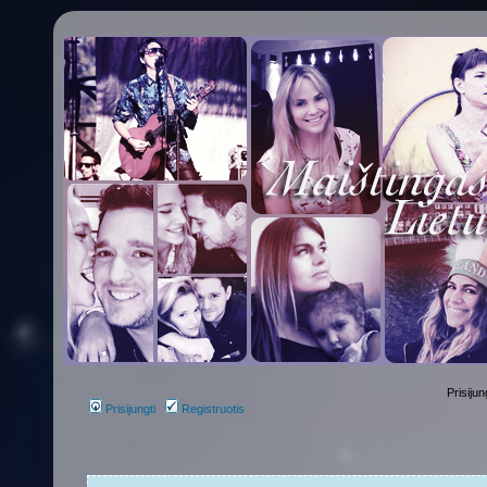
Prisijun
Prisijungti
Registruotis