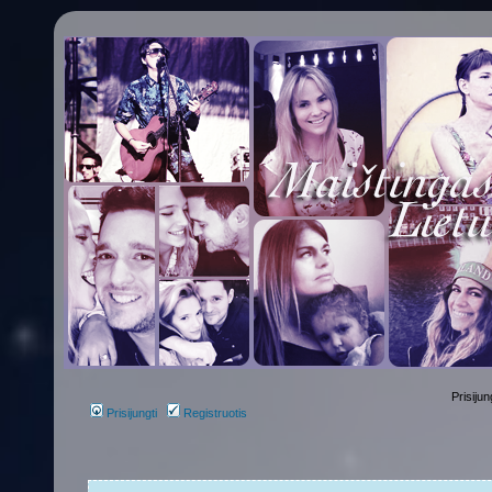
Prisijun
Prisijungti
Registruotis