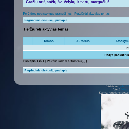
Gražių artėjančių šv. Velykų ir tvirtų margučių!
Peržiūrėti neatsakytus pranešimus
|
Peržiūrėti aktyvias temas
Pagrindinis diskusijų puslapis
Peržiūrėti aktyvias temas
Temos
Autorius
Atsakym
N
Rodyti paskutini
Puslapis
1
iš
1
[ Paieška rado 0 atitikmenis(ų) ]
Pagrindinis diskusijų puslapis
Veikia ant
phpB
Vertė
Viliu
Karma functions pow