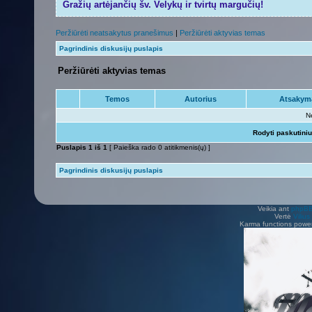
Gražių artėjančių šv. Velykų ir tvirtų margučių!
Peržiūrėti neatsakytus pranešimus
|
Peržiūrėti aktyvias temas
Pagrindinis diskusijų puslapis
Peržiūrėti aktyvias temas
Temos
Autorius
Atsakym
N
Rodyti paskutini
Puslapis
1
iš
1
[ Paieška rado 0 atitikmenis(ų) ]
Pagrindinis diskusijų puslapis
Veikia ant
phpB
Vertė
Viliu
Karma functions pow