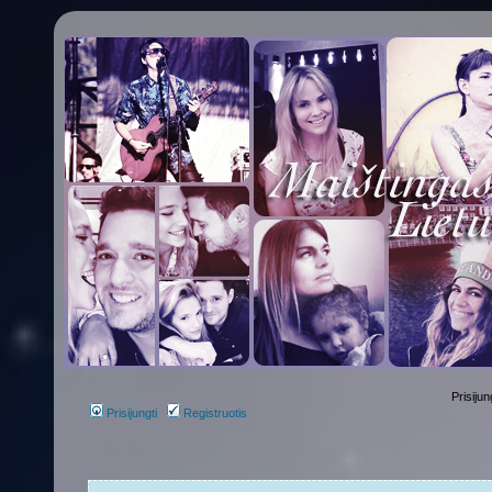
Prisijun
Prisijungti
Registruotis