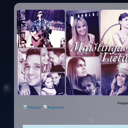
Prisijun
Prisijungti
Registruotis