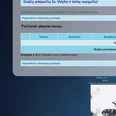
Gražių artėjančių šv. Velykų ir tvirtų margučių!
Peržiūrėti neatsakytus pranešimus
|
Peržiūrėti aktyvias temas
Pagrindinis diskusijų puslapis
Peržiūrėti aktyvias temas
Temos
Autorius
Atsakym
N
Rodyti paskutini
Puslapis
1
iš
1
[ Paieška rado 0 atitikmenis(ų) ]
Pagrindinis diskusijų puslapis
Veikia ant
phpB
Vertė
Viliu
Karma functions pow