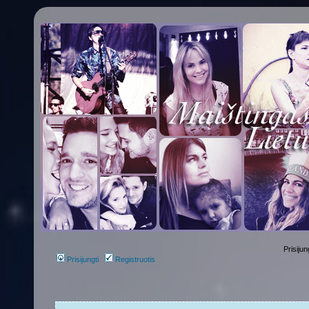
Prisijun
Prisijungti
Registruotis