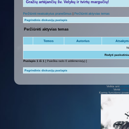
Gražių artėjančių šv. Velykų ir tvirtų margučių!
Peržiūrėti neatsakytus pranešimus
|
Peržiūrėti aktyvias temas
Pagrindinis diskusijų puslapis
Peržiūrėti aktyvias temas
Temos
Autorius
Atsakym
N
Rodyti paskutini
Puslapis
1
iš
1
[ Paieška rado 0 atitikmenis(ų) ]
Pagrindinis diskusijų puslapis
Veikia ant
phpB
Vertė
Viliu
Karma functions pow