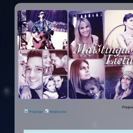
Prisijun
Prisijungti
Registruotis