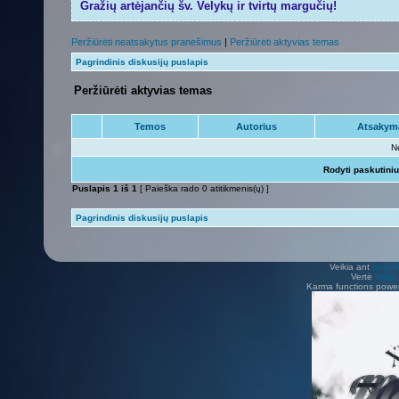
Gražių artėjančių šv. Velykų ir tvirtų margučių!
Peržiūrėti neatsakytus pranešimus
|
Peržiūrėti aktyvias temas
Pagrindinis diskusijų puslapis
Peržiūrėti aktyvias temas
Temos
Autorius
Atsakym
N
Rodyti paskutini
Puslapis
1
iš
1
[ Paieška rado 0 atitikmenis(ų) ]
Pagrindinis diskusijų puslapis
Veikia ant
phpB
Vertė
Viliu
Karma functions pow