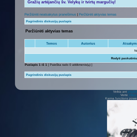
Gražių artėjančių šv. Velykų ir tvirtų margučių!
Peržiūrėti neatsakytus pranešimus
|
Peržiūrėti aktyvias temas
Pagrindinis diskusijų puslapis
Peržiūrėti aktyvias temas
Temos
Autorius
Atsakym
N
Rodyti paskutini
Puslapis
1
iš
1
[ Paieška rado 0 atitikmenis(ų) ]
Pagrindinis diskusijų puslapis
Veikia ant
phpB
Vertė
Viliu
Karma functions pow