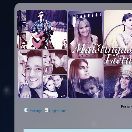
Prisijun
Prisijungti
Registruotis