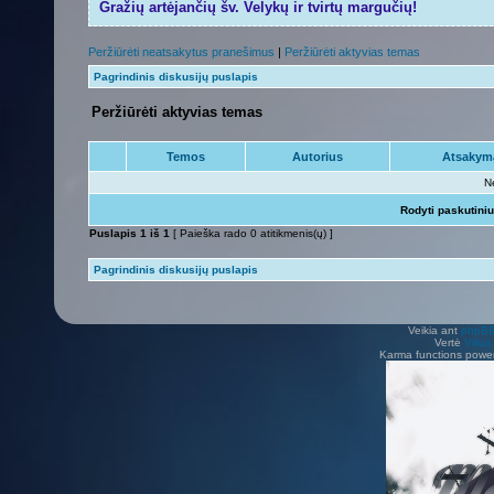
Gražių artėjančių šv. Velykų ir tvirtų margučių!
Peržiūrėti neatsakytus pranešimus
|
Peržiūrėti aktyvias temas
Pagrindinis diskusijų puslapis
Peržiūrėti aktyvias temas
Temos
Autorius
Atsakym
N
Rodyti paskutini
Puslapis
1
iš
1
[ Paieška rado 0 atitikmenis(ų) ]
Pagrindinis diskusijų puslapis
Veikia ant
phpB
Vertė
Viliu
Karma functions pow