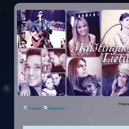
Prisijun
Prisijungti
Registruotis