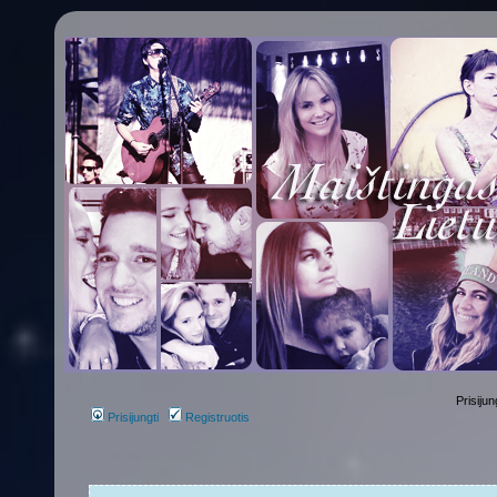
Prisijun
Prisijungti
Registruotis