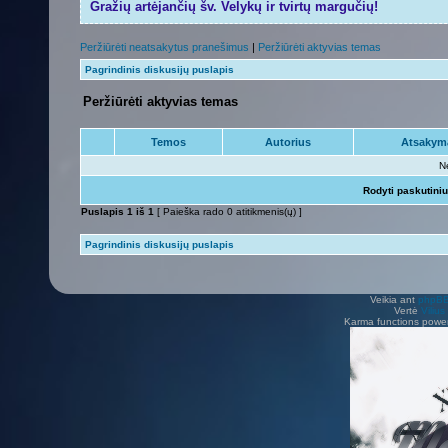
Gražių artėjančių šv. Velykų ir tvirtų margučių!
Peržiūrėti neatsakytus pranešimus
|
Peržiūrėti aktyvias temas
Pagrindinis diskusijų puslapis
Peržiūrėti aktyvias temas
Temos
Autorius
Atsakym
N
Rodyti paskutini
Puslapis
1
iš
1
[ Paieška rado 0 atitikmenis(ų) ]
Pagrindinis diskusijų puslapis
Veikia ant
phpB
Vertė
Viliu
Karma functions pow