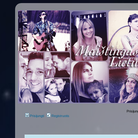
Prisijun
Prisijungti
Registruotis