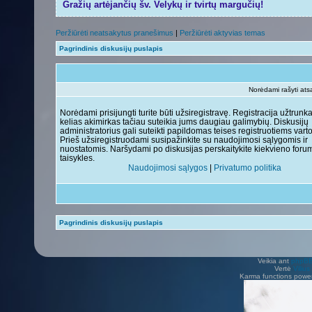
Gražių artėjančių šv. Velykų ir tvirtų margučių!
Peržiūrėti neatsakytus pranešimus
|
Peržiūrėti aktyvias temas
Pagrindinis diskusijų puslapis
Norėdami rašyti ats
Norėdami prisijungti turite būti užsiregistravę. Registracija užtrunk
kelias akimirkas tačiau suteikia jums daugiau galimybių. Diskusijų
administratorius gali suteikti papildomas teises registruotiems vart
Prieš užsiregistruodami susipažinkite su naudojimosi sąlygomis ir
nuostatomis. Naršydami po diskusijas perskaitykite kiekvieno foru
taisykles.
Naudojimosi sąlygos
|
Privatumo politika
Pagrindinis diskusijų puslapis
Veikia ant
phpB
Vertė
Viliu
Karma functions pow