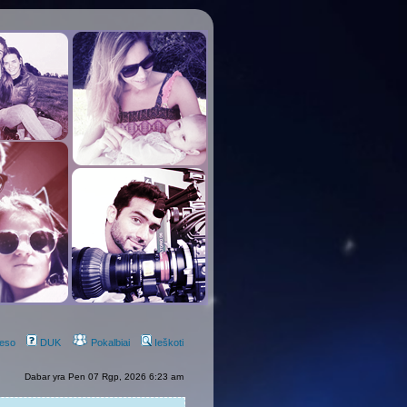
eso
DUK
Pokalbiai
Ieškoti
Dabar yra Pen 07 Rgp, 2026 6:23 am