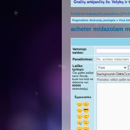
Gražių artėjančių šv. Velykų ir 
Peržiūrėti neatsakytus pranešimus
|
Perži
Pagrindinis diskusijų puslapis
»
Visa ki
acheter midazolam m
Vartotojo
vardas:
Pavadinimas:
Laiško
turinys:
Čia galite įrašyti
savo žinutę,
kuris turi būti ne
didesnis nei
60000
simboliai(ių).
Šypsenėlės