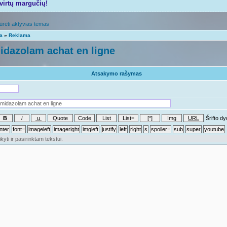
tvirtų margučių!
ūrėti aktyvias temas
ta
»
Reklama
idazolam achat en ligne
Atsakymo rašymas
Šrifto dy