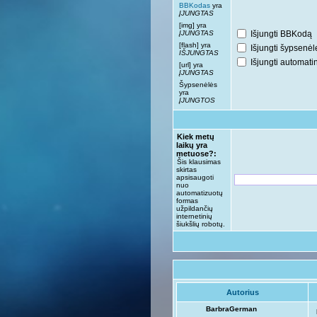
BBKodas
yra
ĮJUNGTAS
[img] yra
ĮJUNGTAS
Išjungti BBKodą
[flash] yra
Išjungti šypsenėl
IŠJUNGTAS
Išjungti automat
[url] yra
ĮJUNGTAS
Šypsenėlės
yra
ĮJUNGTOS
Kiek metų
laikų yra
metuose?:
Šis klausimas
skirtas
apsisaugoti
nuo
automatizuotų
formas
užpildančių
internetinių
šiukšlių robotų.
Autorius
BarbraGerman