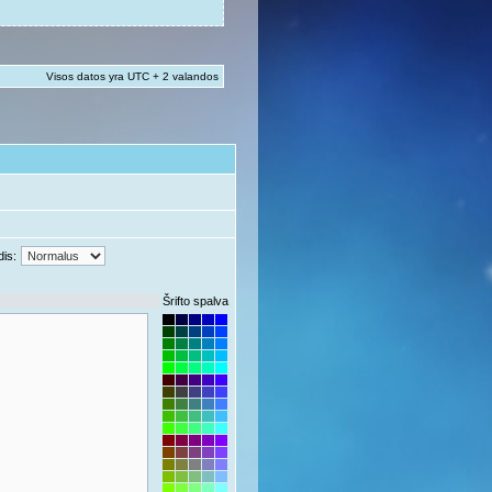
Visos datos yra UTC + 2 valandos
dis:
Šrifto spalva