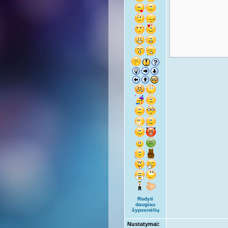
Rodyti
daugiau
šypsenėlių
Nustatymai: