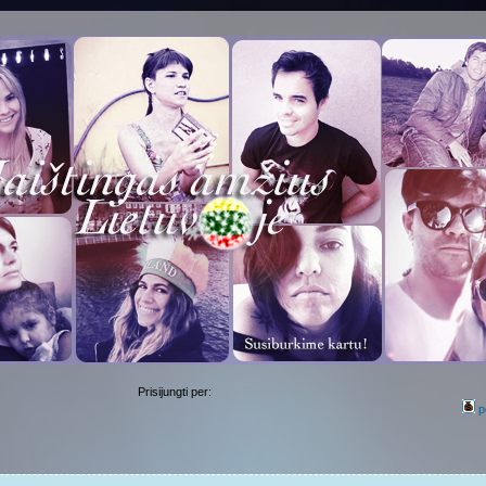
Prisijungti per:
p