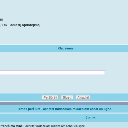
es
inį URL adresų apdorojimą
Klausimas
Temos peržiūra - acheter midazolam midazolam achat en ligne
Žinutė
Pranešimo tema:
acheter midazolam midazolam achat en ligne