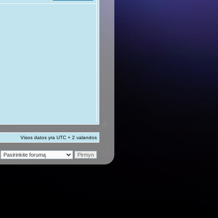
Visos datos yra UTC + 2 valandos