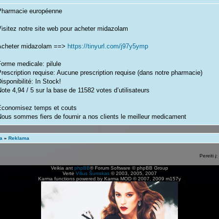
Pharmacie européenne
isitez notre site web pour acheter midazolam
Acheter midazolam ==>
https://tinyurl.com/j97y5ymp
orme medicale: pilule
rescription requise: Aucune prescription requise (dans notre pharmacie)
isponibilité: In Stock!
ote 4,94 / 5 sur la base de 11582 votes d’utilisateurs
Economisez temps et couts
ous sommes fiers de fournir a nos clients le meilleur medicament
Anonymat complet et légal
ta
»
Reklama
acheter midazolam midazolam achat
midazolam sans ordonnance midazolam achat
Pereiti į:
midazolam sans ordonnance acheter midazolam
Veikia ant
phpBB
® Forum Software © phpBB Group
acheter midazolam midazolam sans ordonnance
Vertė
Vilius Šumskas
© 2003, 2005, 2007
midazolam sans ordonnance acheter midazolam comprimés
Karma functions powered by Karma MOD © 2007, 2009 m157y
acheter midazolam comprimés acheter midazolam comprimés
midazolam achat midazolam achat en ligne
acheter midazolam acheter midazolam
midazolam sans ordonnance midazolam achat en ligne