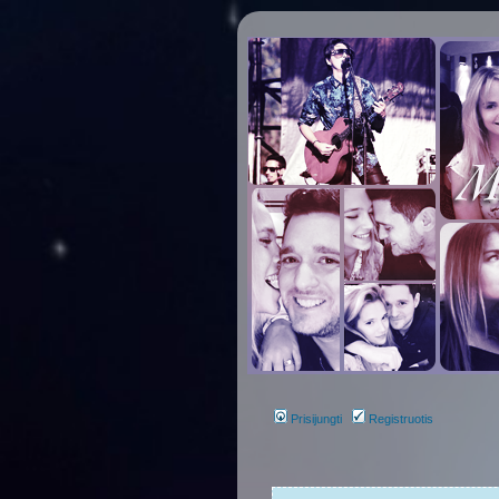
Prisijungti
Registruotis