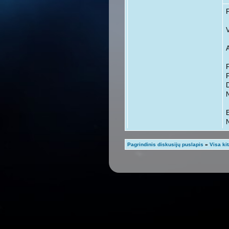
V
F
P
D
N
N
Pagrindinis diskusijų puslapis
»
Visa ki