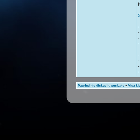
-
-
-
-
-
-
-
-
Pagrindinis diskusijų puslapis
»
Visa ki
-
-
-
r
s
r
r