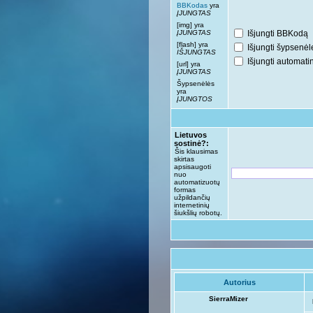
BBKodas
yra
ĮJUNGTAS
[img] yra
ĮJUNGTAS
Išjungti BBKodą
[flash] yra
Išjungti šypsenėl
IŠJUNGTAS
Išjungti automat
[url] yra
ĮJUNGTAS
Šypsenėlės
yra
ĮJUNGTOS
Lietuvos
sostinė?:
Šis klausimas
skirtas
apsisaugoti
nuo
automatizuotų
formas
užpildančių
internetinių
šiukšlių robotų.
Autorius
SierraMizer