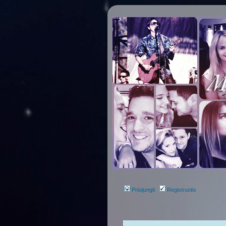
Prisijungti
Registruotis