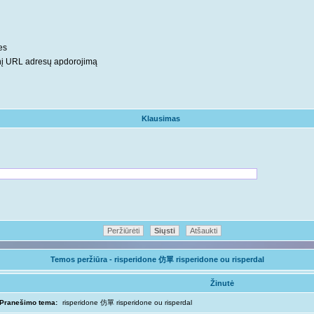
es
inį URL adresų apdorojimą
Klausimas
Temos peržiūra - risperidone 仿單 risperidone ou risperdal
Žinutė
Pranešimo tema:
risperidone 仿單 risperidone ou risperdal