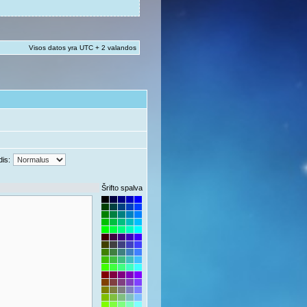
Visos datos yra UTC + 2 valandos
dis:
Šrifto spalva