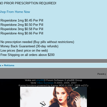
NO PRIOR PRESCRIPTION REQUIRED!
Shop From Home Now
 Risperidone 1mg $0.45 Per Pill
 Risperidone 2mg $0.50 Per Pill
 Risperidone 3mg $0.58 Per Pill
 Risperidone 4mg $0.66 Per Pill
 No prescription needed (Buy pills without restrictions)
- Money Back Guaranteed (30-day refunds)
 Low prices (best price on the web)
 Free Shipping on all orders above $200
- Express Delivery Available with UPS, FedEx, EMS, DHL
 Big discounts and sales (Save up to 80% off)
ta
»
Reklama
 Fast & Worldwide Delivery (Receive orders quickly)
 Free Pills with every order
Pereiti į:
 10% Discount (for all next orders)
- We accept: Visa/MasterCard/eCheck/Amex/Bitcoin
Veikia ant
phpBB
® Forum Software © phpBB Group
Vertė
Vilius Šumskas
© 2003, 2005, 2007
Karma functions powered by Karma MOD © 2007, 2009 m157y
Random Internet Quotes: risperidone bnf para qué es el medicamento rispe
isperidona mylan 0 5 mg que pasa si dejo de tomar risperidona de golpe risp
olución precio risperidone recreational use risperidone or olanzapine overdose 
isperidone injectable risperidone offers risperidona patente risperidone side ef
isperidona comprar risperidone in pregnancy risperidone in children risperidone