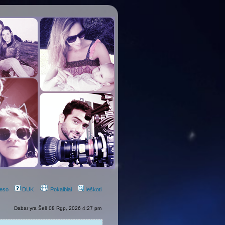
eso
DUK
Pokalbiai
Ieškoti
Dabar yra Šeš 08 Rgp, 2026 4:27 pm