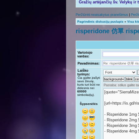
Gražių artėjančių šv. Velykų ir 
Peržiūrėti neatsakytus pranešimus
|
Perži
Pagrindinis diskusijų puslapis
»
Visa ki
risperidone 仿單 rispe
Vartotojo
vardas:
Pavadinimas:
Laiško
turinys:
Čia galite įrašyti
savo žinutę,
kuris turi būti ne
didesnis nei
60000
simboliai(ių).
Šypsenėlės