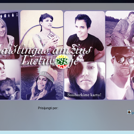
Prisijungti per:
p