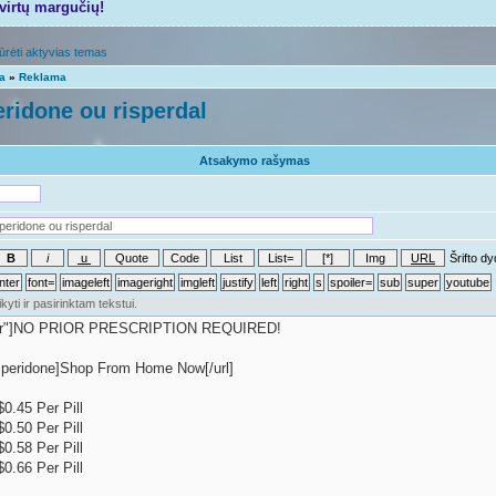
tvirtų margučių!
ūrėti aktyvias temas
ta
»
Reklama
ridone ou risperdal
Atsakymo rašymas
Šrifto dy