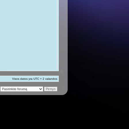
Visos datos yra UTC + 2 valandos
ridona risperidone注意事項
eridone remedica risperidona 1 mg
of risperidone risperidone leaflet
fects in males risperidone tablets
 for ocd reddit para qué sirve la