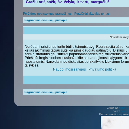
Gražių artėjančių šv. Velykų ir tvirtų margučių!
Peržiūrėti neatsakytus pranešimus
|
Peržiūrėti aktyvias temas
Pagrindinis diskusijų puslapis
Norėdami rašyti
Norėdami prisijungti turite būti užsiregistravę. Registracija užtrunk
kelias akimirkas tačiau suteikia jums daugiau galimybių. Diskusijų
administratorius gali suteikti papildomas teises registruotiems vart
Prieš užsiregistruodami susipažinkite su naudojimosi sąlygomis ir
nuostatomis. Naršydami po diskusijas perskaitykite kiekvieno foru
taisykles.
Naudojimosi sąlygos
|
Privatumo politika
Pagrindinis diskusijų puslapis
Veikia ant
phpB
Vertė
Viliu
Karma functions pow