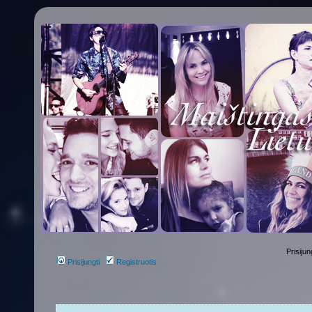
Prisijun
Prisijungti
Registruotis