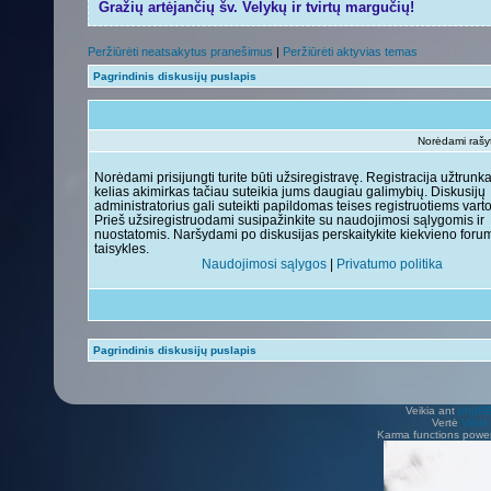
Gražių artėjančių šv. Velykų ir tvirtų margučių!
Peržiūrėti neatsakytus pranešimus
|
Peržiūrėti aktyvias temas
Pagrindinis diskusijų puslapis
Norėdami rašyti
Norėdami prisijungti turite būti užsiregistravę. Registracija užtrunk
kelias akimirkas tačiau suteikia jums daugiau galimybių. Diskusijų
administratorius gali suteikti papildomas teises registruotiems vart
Prieš užsiregistruodami susipažinkite su naudojimosi sąlygomis ir
nuostatomis. Naršydami po diskusijas perskaitykite kiekvieno foru
taisykles.
Naudojimosi sąlygos
|
Privatumo politika
Pagrindinis diskusijų puslapis
Veikia ant
phpB
Vertė
Viliu
Karma functions pow