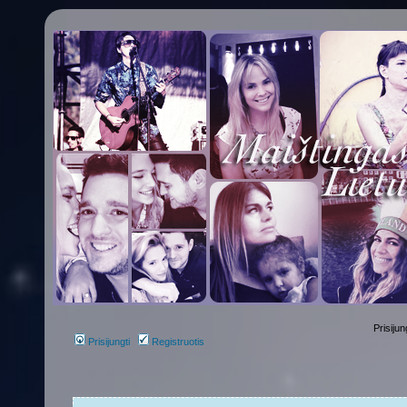
Prisijun
Prisijungti
Registruotis