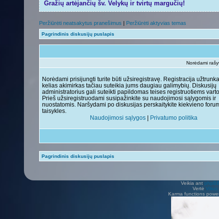
Gražių artėjančių šv. Velykų ir tvirtų margučių!
Peržiūrėti neatsakytus pranešimus
|
Peržiūrėti aktyvias temas
Pagrindinis diskusijų puslapis
Norėdami rašyti
Norėdami prisijungti turite būti užsiregistravę. Registracija užtrunk
kelias akimirkas tačiau suteikia jums daugiau galimybių. Diskusijų
administratorius gali suteikti papildomas teises registruotiems vart
Prieš užsiregistruodami susipažinkite su naudojimosi sąlygomis ir
nuostatomis. Naršydami po diskusijas perskaitykite kiekvieno foru
taisykles.
Naudojimosi sąlygos
|
Privatumo politika
Pagrindinis diskusijų puslapis
Veikia ant
phpB
Vertė
Viliu
Karma functions pow