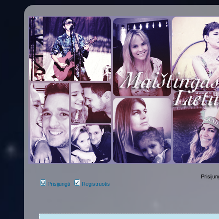
Prisijun
Prisijungti
Registruotis