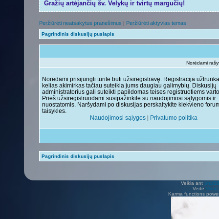
Gražių artėjančių šv. Velykų ir tvirtų margučių!
Peržiūrėti neatsakytus pranešimus
|
Peržiūrėti aktyvias temas
Pagrindinis diskusijų puslapis
Norėdami rašyti
Norėdami prisijungti turite būti užsiregistravę. Registracija užtrunk
kelias akimirkas tačiau suteikia jums daugiau galimybių. Diskusijų
administratorius gali suteikti papildomas teises registruotiems vart
Prieš užsiregistruodami susipažinkite su naudojimosi sąlygomis ir
nuostatomis. Naršydami po diskusijas perskaitykite kiekvieno foru
taisykles.
Naudojimosi sąlygos
|
Privatumo politika
Pagrindinis diskusijų puslapis
Veikia ant
phpB
Vertė
Viliu
Karma functions pow