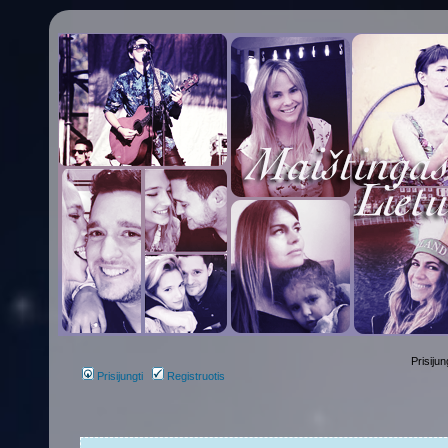
Prisijun
Prisijungti
Registruotis