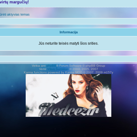
tvirtų margučių!
ūrėti aktyvias temas
Informacija
Jūs neturite teisės matyti šios srities.
Veikia ant
phpBB
® Forum Software © phpBB Group
Vertė
Vilius Šumskas
© 2003, 2005, 2007
Karma functions powered by Karma MOD © 2007, 2009 m157y