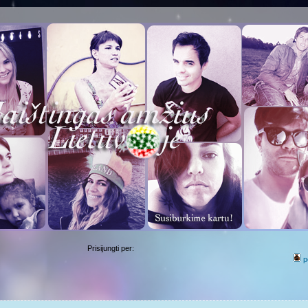
Prisijungti per:
p