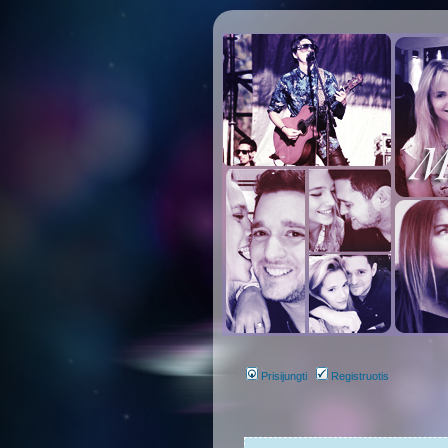
Prisijungti
Registruotis