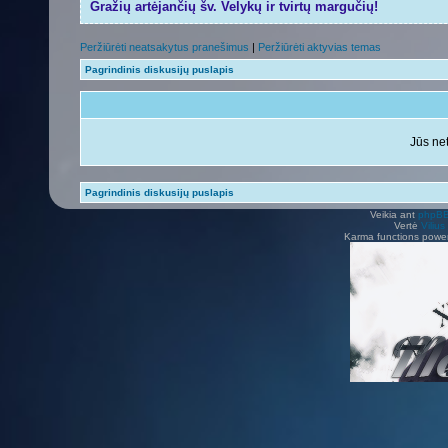
Gražių artėjančių šv. Velykų ir tvirtų margučių!
Peržiūrėti neatsakytus pranešimus
|
Peržiūrėti aktyvias temas
Pagrindinis diskusijų puslapis
Jūs net
Pagrindinis diskusijų puslapis
Veikia ant
phpB
Vertė
Viliu
Karma functions pow