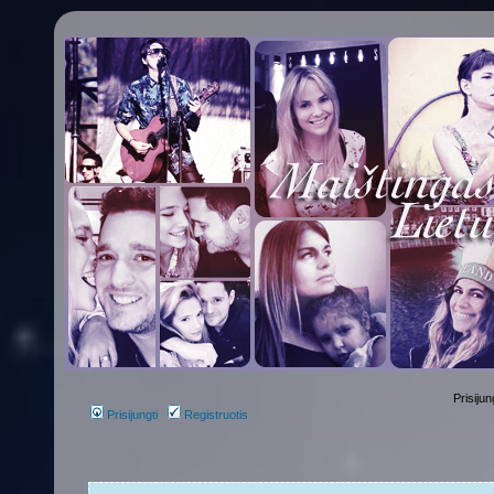
Prisijun
Prisijungti
Registruotis