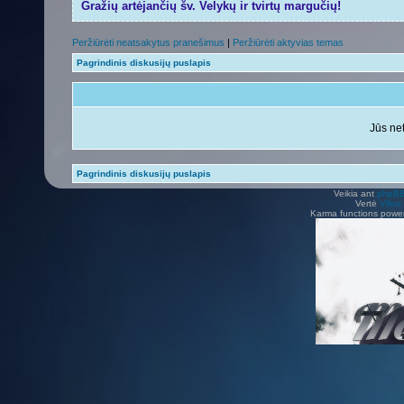
Gražių artėjančių šv. Velykų ir tvirtų margučių!
Peržiūrėti neatsakytus pranešimus
|
Peržiūrėti aktyvias temas
Pagrindinis diskusijų puslapis
Jūs net
Pagrindinis diskusijų puslapis
Veikia ant
phpB
Vertė
Viliu
Karma functions pow