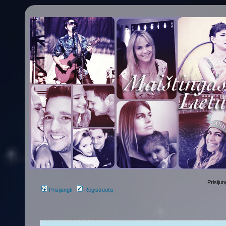
Prisijun
Prisijungti
Registruotis