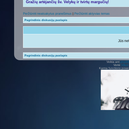
Gražių artėjančių šv. Velykų ir tvirtų margučių!
Peržiūrėti neatsakytus pranešimus
|
Peržiūrėti aktyvias temas
Pagrindinis diskusijų puslapis
Jūs net
Pagrindinis diskusijų puslapis
Veikia ant
phpB
Vertė
Viliu
Karma functions pow