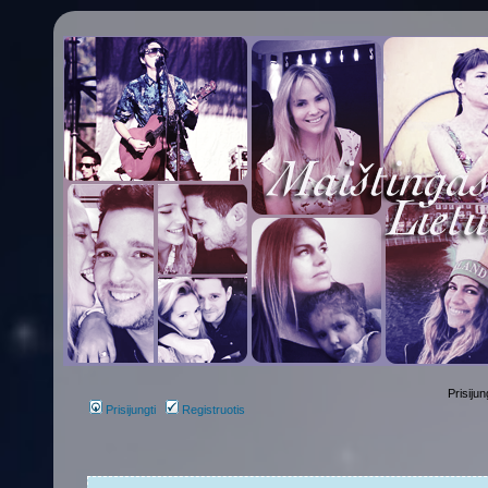
Prisijun
Prisijungti
Registruotis