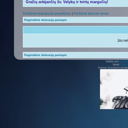
Gražių artėjančių šv. Velykų ir tvirtų margučių!
Peržiūrėti neatsakytus pranešimus
|
Peržiūrėti aktyvias temas
Pagrindinis diskusijų puslapis
Jūs net
Pagrindinis diskusijų puslapis
Veikia ant
phpB
Vertė
Viliu
Karma functions pow