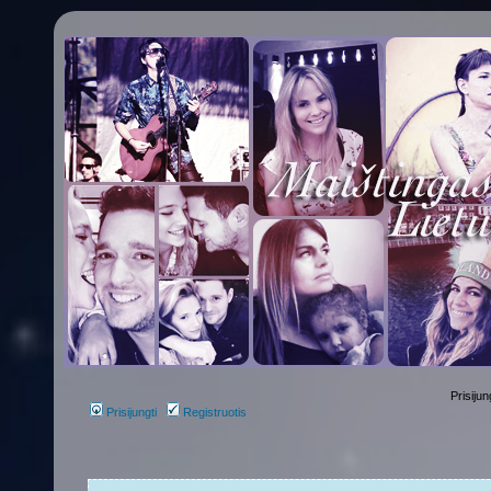
Prisijun
Prisijungti
Registruotis