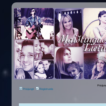
Prisijun
Prisijungti
Registruotis