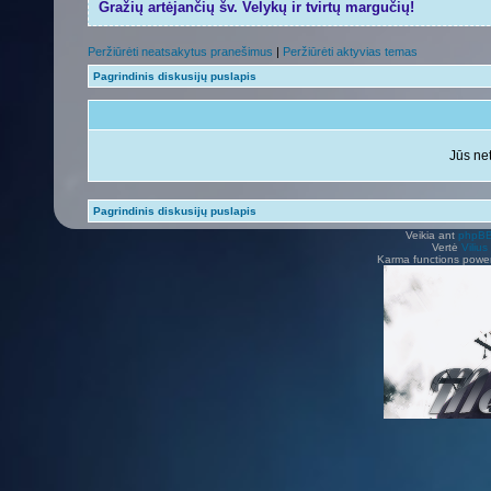
Gražių artėjančių šv. Velykų ir tvirtų margučių!
Peržiūrėti neatsakytus pranešimus
|
Peržiūrėti aktyvias temas
Pagrindinis diskusijų puslapis
Jūs net
Pagrindinis diskusijų puslapis
Veikia ant
phpB
Vertė
Viliu
Karma functions pow