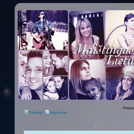
Prisijun
Prisijungti
Registruotis