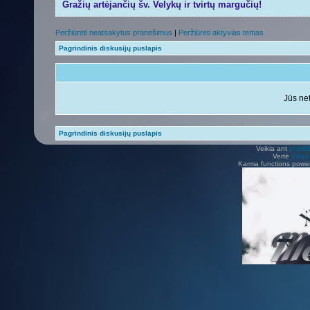
Gražių artėjančių šv. Velykų ir tvirtų margučių!
Peržiūrėti neatsakytus pranešimus
|
Peržiūrėti aktyvias temas
Pagrindinis diskusijų puslapis
Jūs net
Pagrindinis diskusijų puslapis
Veikia ant
phpB
Vertė
Viliu
Karma functions pow