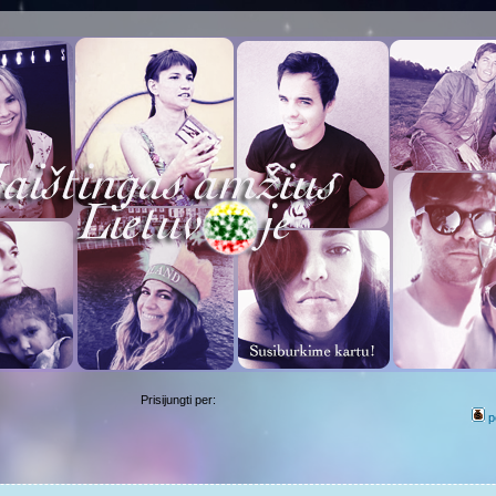
Prisijungti per:
p