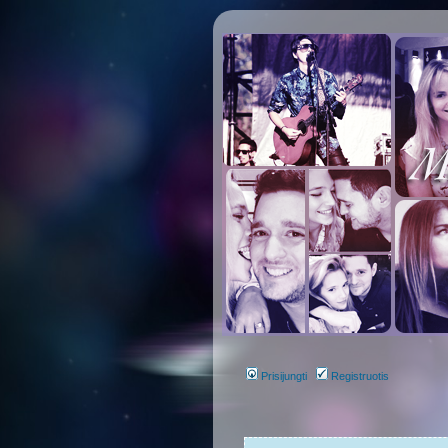
Prisijungti
Registruotis