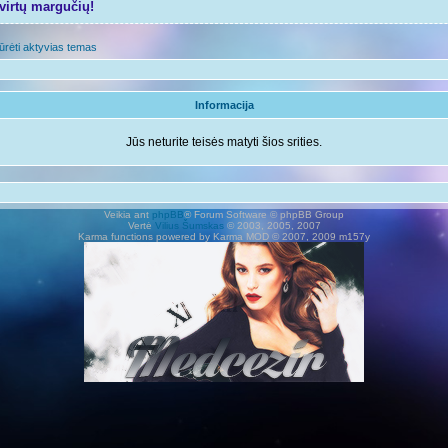
tvirtų margučių!
ūrėti aktyvias temas
Informacija
Jūs neturite teisės matyti šios srities.
Veikia ant
phpBB
® Forum Software © phpBB Group
Vertė
Vilius Šumskas
© 2003, 2005, 2007
Karma functions powered by Karma MOD © 2007, 2009 m157y