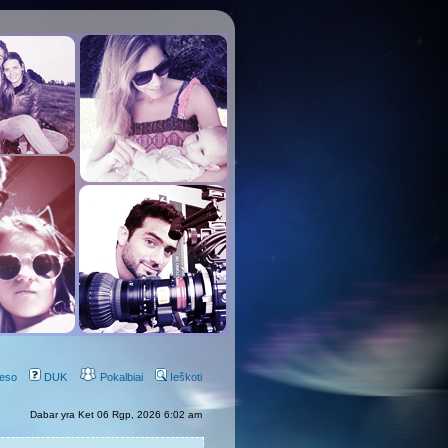
eso
DUK
Pokalbiai
Ieškoti
Dabar yra Ket 06 Rgp, 2026 6:02 am