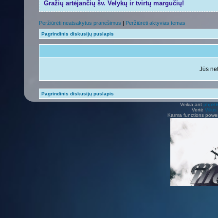
Gražių artėjančių šv. Velykų ir tvirtų margučių!
Peržiūrėti neatsakytus pranešimus
|
Peržiūrėti aktyvias temas
Pagrindinis diskusijų puslapis
Jūs net
Pagrindinis diskusijų puslapis
Veikia ant
phpB
Vertė
Viliu
Karma functions pow