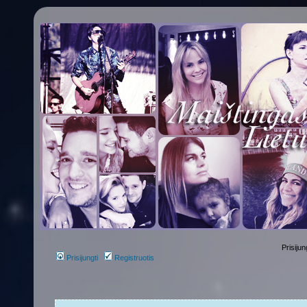
Prisijun
Prisijungti
Registruotis