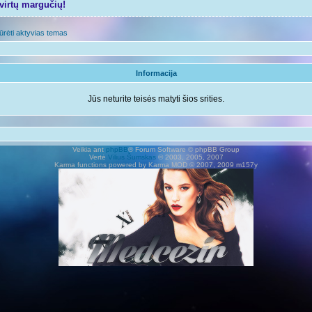
tvirtų margučių!
ūrėti aktyvias temas
Informacija
Jūs neturite teisės matyti šios srities.
Veikia ant
phpBB
® Forum Software © phpBB Group
Vertė
Vilius Šumskas
© 2003, 2005, 2007
Karma functions powered by Karma MOD © 2007, 2009 m157y