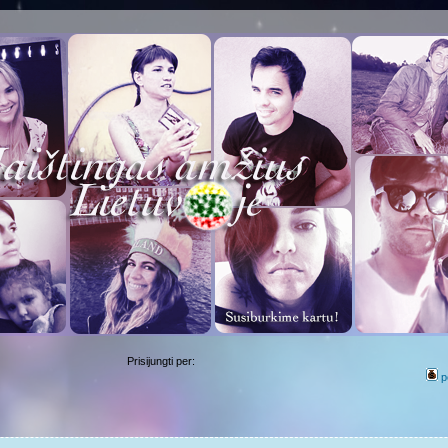
Prisijungti per:
p