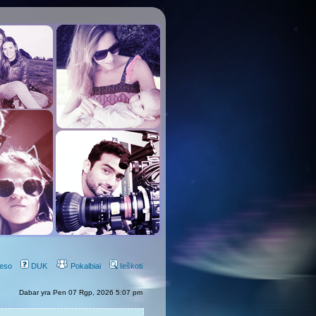
eso
DUK
Pokalbiai
Ieškoti
Dabar yra Pen 07 Rgp, 2026 5:07 pm