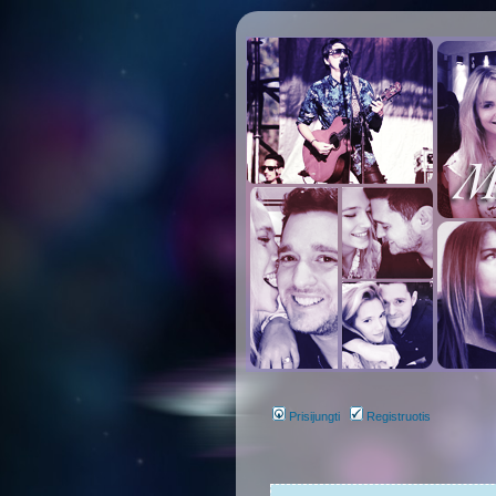
Prisijungti
Registruotis