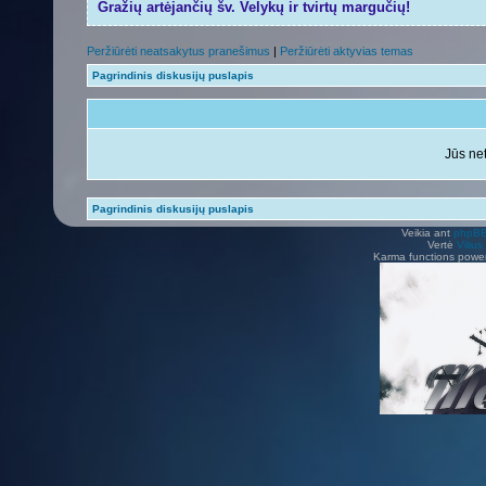
Gražių artėjančių šv. Velykų ir tvirtų margučių!
Peržiūrėti neatsakytus pranešimus
|
Peržiūrėti aktyvias temas
Pagrindinis diskusijų puslapis
Jūs net
Pagrindinis diskusijų puslapis
Veikia ant
phpB
Vertė
Viliu
Karma functions pow