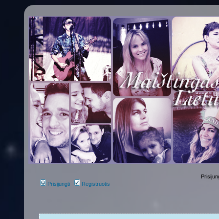
Prisijun
Prisijungti
Registruotis