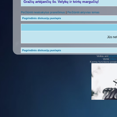
Gražių artėjančių šv. Velykų ir tvirtų margučių!
Peržiūrėti neatsakytus pranešimus
|
Peržiūrėti aktyvias temas
Pagrindinis diskusijų puslapis
Jūs net
Pagrindinis diskusijų puslapis
Veikia ant
phpB
Vertė
Viliu
Karma functions pow