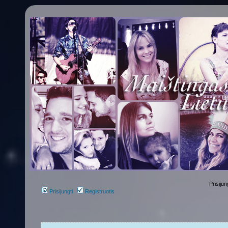
Prisijun
Prisijungti
Registruotis