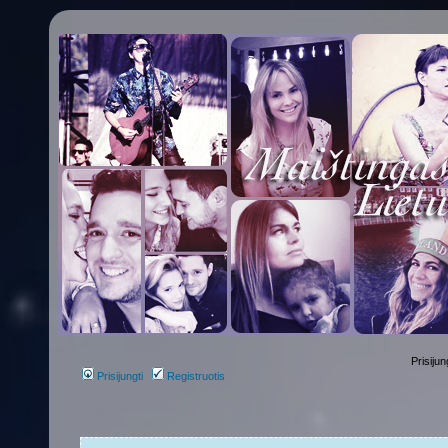
Prisijun
Prisijungti
Registruotis