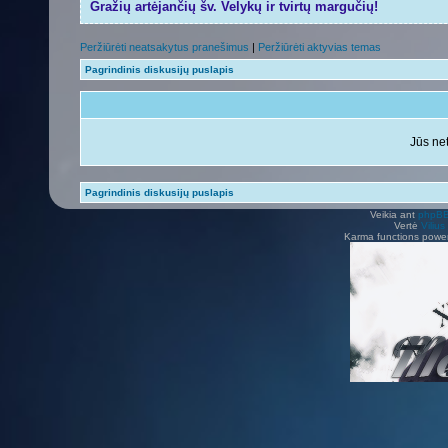
Gražių artėjančių šv. Velykų ir tvirtų margučių!
Peržiūrėti neatsakytus pranešimus
|
Peržiūrėti aktyvias temas
Pagrindinis diskusijų puslapis
Jūs net
Pagrindinis diskusijų puslapis
Veikia ant
phpB
Vertė
Viliu
Karma functions pow