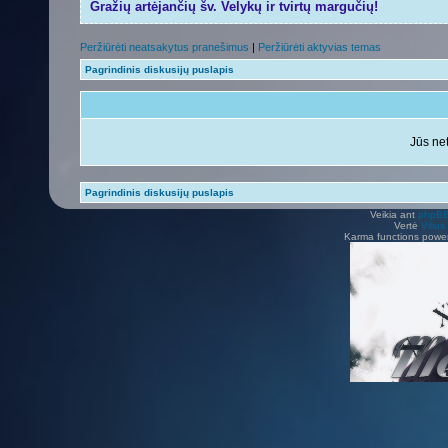
Gražių artėjančių šv. Velykų ir tvirtų margučių!
Peržiūrėti neatsakytus pranešimus
|
Peržiūrėti aktyvias temas
Pagrindinis diskusijų puslapis
Jūs net
Pagrindinis diskusijų puslapis
Veikia ant
phpB
Vertė
Viliu
Karma functions pow