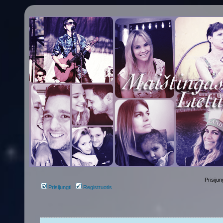
Prisijun
Prisijungti
Registruotis