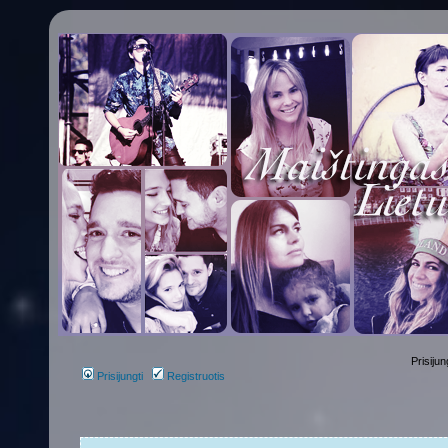
Prisijun
Prisijungti
Registruotis