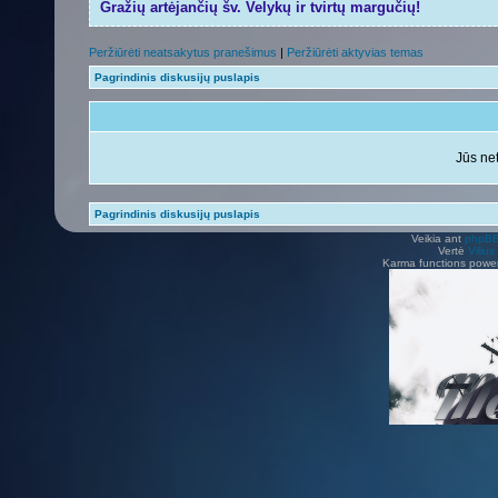
Gražių artėjančių šv. Velykų ir tvirtų margučių!
Peržiūrėti neatsakytus pranešimus
|
Peržiūrėti aktyvias temas
Pagrindinis diskusijų puslapis
Jūs net
Pagrindinis diskusijų puslapis
Veikia ant
phpB
Vertė
Viliu
Karma functions pow