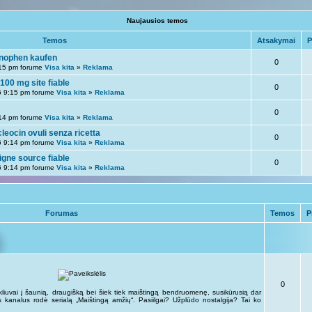
Naujausios temos
Temos
Atsakymai
P
inophen kaufen
0
15 pm forume
Visa kita
»
Reklama
00 mg site fiable
0
6 9:15 pm forume
Visa kita
»
Reklama
0
14 pm forume
Visa kita
»
Reklama
leocin ovuli senza ricetta
0
6 9:14 pm forume
Visa kita
»
Reklama
igne source fiable
0
6 9:14 pm forume
Visa kita
»
Reklama
Forumas
Temos
P
0
kliuvai į šaunią, draugišką bei šiek tiek maištingą bendruomenę, susikūrusią dar
kus kanalus rodė serialą „Maištingą amžių“. Pasiilgai? Užplūdo nostalgija? Tai ko