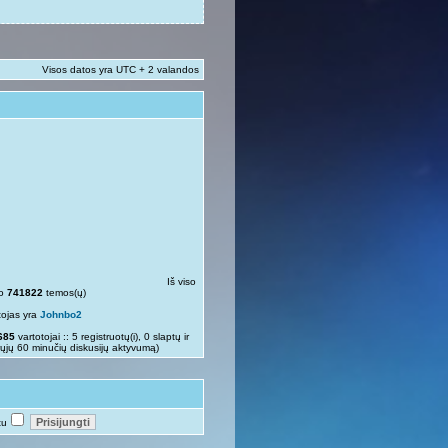
Visos datos yra UTC + 2 valandos
Iš viso
so
741822
temos(ų)
tojas yra
Johnbo2
685
vartotojai :: 5 registruotų(i), 0 slaptų ir
rųjų 60 minučių diskusijų aktyvumą)
tu