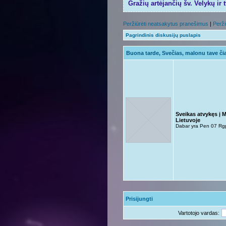
Gražių artėjančių šv. Velykų ir 
Peržiūrėti neatsakytus pranešimus
|
Perži
Pagrindinis diskusijų puslapis
Buona tarde, Svečias, malonu tave čia
Sveikas atvykęs į 
Lietuvoje
Dabar yra Pen 07 Rg
Prisijungti
Vartotojo vardas: