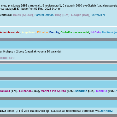
Nelabai..
pm »
o metu prisijungę
2685
vartotojai :: 5 registruotų(i), 0 slaptų ir 2680 svečių(iai) (pagal pastar
vartotojų (
2687
) buvo Pen 07 Rgp, 2026 9:14 pm
o tu?
Juk irgi
 »
vartotojai:
Baidu [Spider]
,
BarbraGerman
,
Bing [Bot]
,
Google [Bot]
,
SierraMizer
Linksmuolės :/
 pm »
ačiū ačiū
ir jus
pm »
Administratoriai
,
Angeliukai
,
El Unico
,
Eternity
,
Globalūs moderatoriai
,
Iki Galo
,
Maištautojo
Ir tave
 »
Su naujais mokslo metais
aha
m »
otų, 0 slaptų ir 2 botų (pagal aktyvumą 90 valandų)
,
Bing [Bot]
raika14
(178),
Luisanaa
(160),
Marizza Pia Spirito
(125),
sandrinė
(114),
Monik-a
(105),
1822
temos(ų) | Iš viso
353
dalyviai(ių) | Naujausias registruotas vartotojas yra
Johnbo2