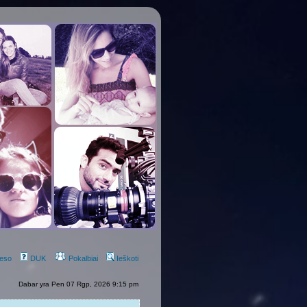
eso
DUK
Pokalbiai
Ieškoti
Dabar yra Pen 07 Rgp, 2026 9:15 pm