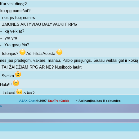
Kur visi dingę?
»
ko rpg pamiršot?
»
nes jis tuoj numirs
 »
ŽMONĖS AKTYVIAU DALYVAUKIT RPG
 »
ką veikiat?
m »
yra yra
m »
Yra gyvų čia?
m »
Istorijos?
Aš Hilda Acosta
 »
mes jau pradėjom, vakare, manau, Pablo prisijungs. Siūlau veiklai gal ir kok
TAI ŽAIDŽIAM RPG AR NE? Nusibodo laukt
»
Sveika
»
Hola!!!
»
ilsiuosi
o jūs?
 »
AJAX Chat
© 2007
StarTrekGuide
• Atsinaujina kas
5
sekundės
Ką veikiat?
a
Žinoma, bet ne visada išeina
 pm »
galima ir atsipalaiduoti nuo mokslų
 »
Mokslai
D
 pm »
kodėl ne linksmuolė? kas tau trukdo ja būti?
»