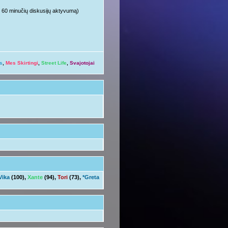
ųjų 60 minučių diskusijų aktyvumą)
s
,
Mes Skirtingi
,
Street Life
,
Svajotojai
Vika
(100),
Xante
(94),
Tori
(73),
*Greta