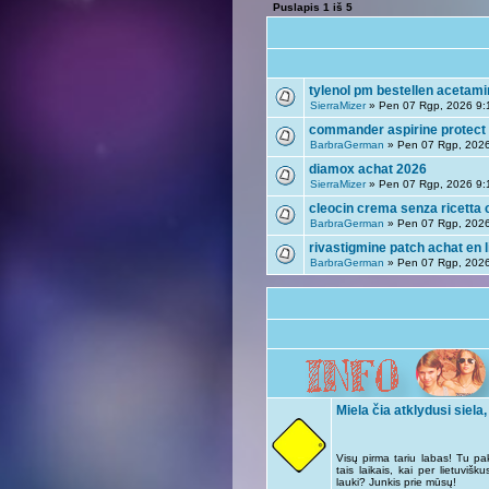
Puslapis
1
iš
5
tylenol pm bestellen acetam
SierraMizer
» Pen 07 Rgp, 2026 9:
commander aspirine protect 1
BarbraGerman
» Pen 07 Rgp, 202
diamox achat 2026
SierraMizer
» Pen 07 Rgp, 2026 9:
cleocin crema senza ricetta c
BarbraGerman
» Pen 07 Rgp, 202
rivastigmine patch achat en l
BarbraGerman
» Pen 07 Rgp, 202
Miela čia atklydusi siela,
Visų pirma tariu labas! Tu pa
tais laikais, kai per lietuviš
lauki? Junkis prie mūsų!