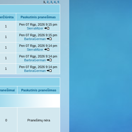
1
,
2
,
3
,
4
,
5
eržiūrėta
Paskutinis pranešimas
Pen 07 Rgp, 2026 9:15 pm
1
SierraMizer
Pen 07 Rgp, 2026 9:15 pm
1
BarbraGerman
Pen 07 Rgp, 2026 9:14 pm
1
SierraMizer
Pen 07 Rgp, 2026 9:14 pm
1
BarbraGerman
Pen 07 Rgp, 2026 9:14 pm
1
BarbraGerman
ranešimai
Paskutinis pranešimas
0
Pranešimų nėra