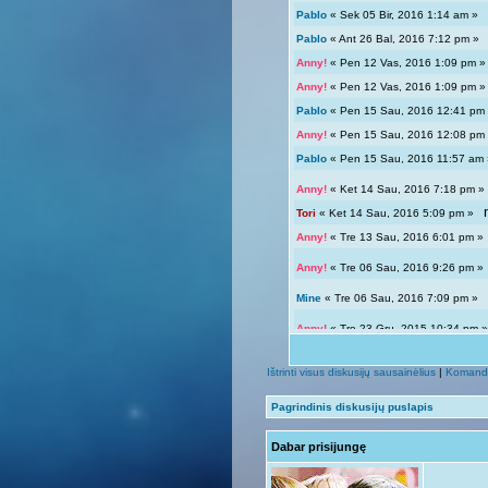
Pablo
« Sek 05 Bir, 2016 1:14 am 
Pablo
« Ant 26 Bal, 2016 7:12 pm 
Anny!
« Pen 12 Vas, 2016 1:09 pm
Anny!
« Pen 12 Vas, 2016 1:09 pm
Pablo
« Pen 15 Sau, 2016 12:41 p
Anny!
« Pen 15 Sau, 2016 12:08 p
Pablo
« Pen 15 Sau, 2016 11:57 a
Anny!
« Ket 14 Sau, 2016 7:18 pm
Tori
« Ket 14 Sau, 2016 5:09 pm »
Anny!
« Tre 13 Sau, 2016 6:01 pm 
Anny!
« Tre 06 Sau, 2016 9:26 pm 
Mine
« Tre 06 Sau, 2016 7:09 pm 
Anny!
« Tre 23 Gru, 2015 10:34 pm
Tori
« Tre 23 Gru, 2015 12:04 pm »
Ištrinti visus diskusijų sausainėlius
|
Komand
Giedryte.
« Pen 18 Rgs, 2015 7:02
Pagrindinis diskusijų puslapis
Anny!
« Sek 13 Rgs, 2015 9:54 pm
Dabar prisijungę
Giedryte.
« Sek 13 Rgs, 2015 7:40
Anny!
« Pir 07 Rgs, 2015 9:14 pm 