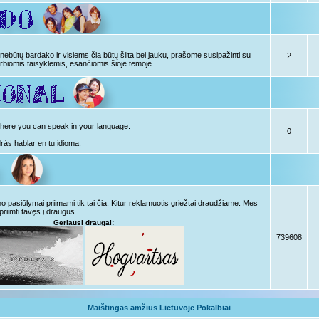
ebūtų bardako ir visiems čia būtų šilta bei jauku, prašome susipažinti su
2
rbiomis taisyklėmis, esančiomis šioje temoje.
, here you can speak in your language.
0
drás hablar en tu idioma.
pasiūlymai priimami tik tai čia. Kitur reklamuotis griežtai draudžiame. Mes
priimti tavęs į draugus.
Geriausi draugai:
739608
Maištingas amžius Lietuvoje Pokalbiai