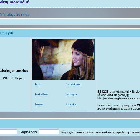
tvirtų margučių!
ūrėti aktyvias temas
 matyti!
Maištingas amžius
p, 2026 9:15 pm
Info
Susitikimai
834233
pranešimai(ų) • Iš vi
Pokalbiai
Istorijos
Iš viso
353
dalyviai(ių)
Naujausias registruotas varto
Nariai
Grafika
Iš viso šiuo metu prisijungę
2
2680 svečių(iai) (pagal pasta
Slaptažodis:
Prijungti mane automatiškai kiekvieno apsilankymo me