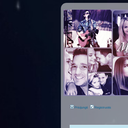
Prisijungti
Registruotis