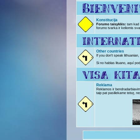
Konstitucija
Forumo taisyklės:
tam kad n
forumo tvarka ir keliomis sva
Other countries
If you don't speak lithuanian
Si no hablas lituano, aquí po
Reklama
Reklamos ir bendradarbiavimo 
taip pat pasiliekame teisę, ne