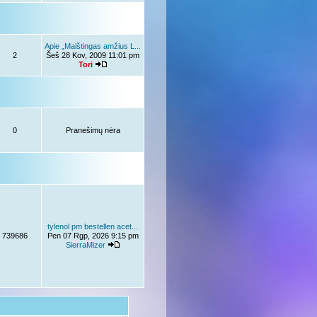
Apie „Maištingas amžius L...
2
Šeš 28 Kov, 2009 11:01 pm
Tori
0
Pranešimų nėra
tylenol pm bestellen acet...
739686
Pen 07 Rgp, 2026 9:15 pm
SierraMizer