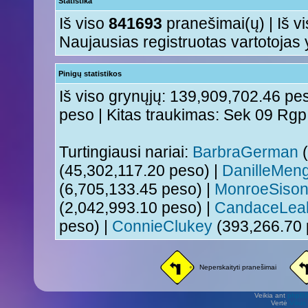
Statistika
Iš viso
841693
pranešimai(ų) | Iš v
Naujausias registruotas vartotojas
Pinigų statistikos
Iš viso grynųjų: 139,909,702.46 pes
peso | Kitas traukimas: Sek 09 Rg
Turtingiausi nariai:
BarbraGerman
(
(45,302,117.20 peso) |
DanilleMeng
(6,705,133.45 peso) |
MonroeSiso
(2,042,993.10 peso) |
CandaceLea
peso) |
ConnieClukey
(393,266.70 
Neperskaityti pranešimai
Veikia ant
phpB
Vertė
Viliu