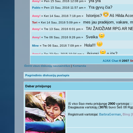
yra yra
Anny!
« Pen 15 Sau, 2016 12:08 pm »
Yra gyvų čia?
Pablo
« Pen 15 Sau, 2016 11:57 am »
Istorijos?
Aš Hilda Aco
Anny!
« Ket 14 Sau, 2016 7:18 pm »
mes jau pradėjom, vakare, ma
Tori
« Ket 14 Sau, 2016 5:09 pm »
TAI ŽAIDŽIAM RPG AR NE?
Anny!
« Tre 13 Sau, 2016 6:01 pm »
Sveika
Anny!
« Tre 06 Sau, 2016 9:26 pm »
Hola!!!
Mine
« Tre 06 Sau, 2016 7:09 pm »
ilsiuosi
o jūs?
Anny!
« Tre 23 Gru, 2015 10:34 pm »
AJAX Chat
© 2007
S
Ką veikiat?
Tori
« Tre 23 Gru, 2015 12:04 pm »
Ištrinti visus diskusijų sausainėlius
|
Komanda
Žinoma, bet ne visada 
Giedryte.
« Pen 18 Rgs, 2015 7:02 pm »
Pagrindinis diskusijų puslapis
galima ir atsipalaiduoti n
Anny!
« Sek 13 Rgs, 2015 9:54 pm »
Dabar prisijungę
Mokslai
D
Giedryte.
« Sek 13 Rgs, 2015 7:40 pm »
kodėl ne linksmuolė? kas ta
Anny!
« Pir 07 Rgs, 2015 9:14 pm »
Nelabai..
Giedryte.
« Pir 07 Rgs, 2015 7:36 pm »
Iš viso šiuo metu prisijungę
2900
vartotojai :
Daugiausia vartotojų (
3079
) buvo Šeš 08 Rg
o tu?
Juk irgi
Anny!
« Pen 04 Rgs, 2015 9:51 pm »
Registruoti vartotojai:
BarbraGerman
,
Bing [
Linksmuolės :/
Giedryte.
« Pen 04 Rgs, 2015 5:29 pm »
ačiū ačiū
ir jus
Nesquik
« Ant 01 Rgs, 2015 6:12 pm »