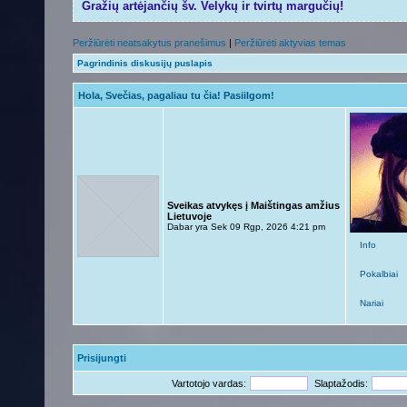
Gražių artėjančių šv. Velykų ir tvirtų margučių!
Peržiūrėti neatsakytus pranešimus
|
Peržiūrėti aktyvias temas
Pagrindinis diskusijų puslapis
Hola, Svečias, pagaliau tu čia! Pasiilgom!
Sveikas atvykęs į Maištingas amžius
Lietuvoje
Dabar yra Sek 09 Rgp, 2026 4:21 pm
Info
Pokalbiai
Nariai
Prisijungti
Vartotojo vardas:
Slaptažodis: