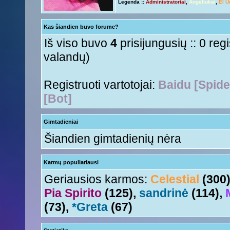
Legenda ::
Administratoriai
,
Angeliukai
,
El U
Ir tave
Anny!
« Ant 01 Rgs, 2015 11:50 am »
Su naujais mokslo metais
Tori
« Ant 01 Rgs, 2015 11:17 am »
Kas šiandien buvo forume?
aha
Nesquik
« Šeš 11 Lie, 2015 5:18 pm »
Iš viso buvo
4
prisijungusių :: 0 reg
valandų)
Registruoti vartotojai:
Baidu [Spide
[Bot]
Gimtadieniai
Šiandien gimtadienių nėra
Karmų populiariausi
Geriausios karmos:
Celestial
(300
Pia Spirito
(125),
sandrinė
(114),
(73),
*Greta
(67)