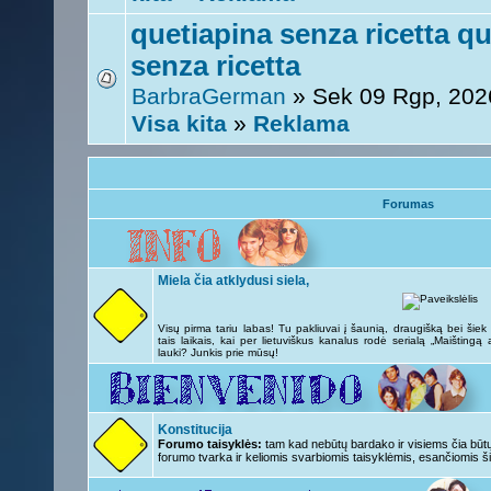
quetiapina senza ricetta q
senza ricetta
BarbraGerman
» Sek 09 Rgp, 202
Visa kita
»
Reklama
Forumas
Miela čia atklydusi siela,
Visų pirma tariu labas! Tu pakliuvai į šaunią, draugišką bei šie
tais laikais, kai per lietuviškus kanalus rodė serialą „Maištingą
lauki? Junkis prie mūsų!
Konstitucija
Forumo taisyklės:
tam kad nebūtų bardako ir visiems čia būtų 
forumo tvarka ir keliomis svarbiomis taisyklėmis, esančiomis ši