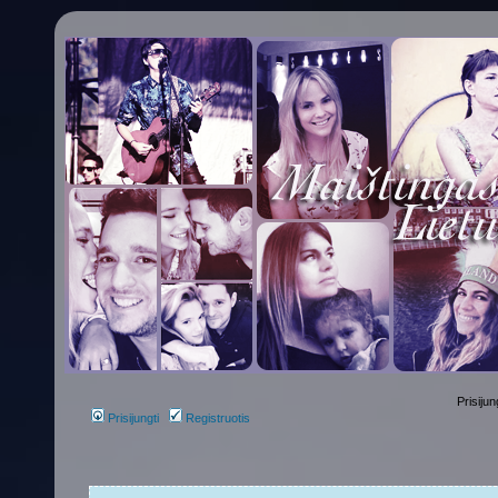
Prisijun
Prisijungti
Registruotis