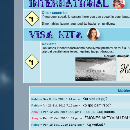
Other countries
If you don't speak lithuanian, here you can speak in your langu
Si no hablas lituano, aquí podrás hablar en tu idioma.
Reklama
Reklamos ir bendradarbiavimo pasiūlymai priimami tik tai čia. 
taip pat pasiliekame teisę, nepriimti tavęs į draugus.
Geriausi draugai:
Maištin
Kur visi dingę?
Pablo
« Sek 05 Bir, 2016 1:14 am »
ko rpg pamiršot?
Pablo
« Ant 26 Bal, 2016 7:12 pm »
nes jis tuoj numirs
Anny!
« Pen 12 Vas, 2016 1:09 pm »
ŽMONĖS AKTYVIAU DAL
Anny!
« Pen 12 Vas, 2016 1:09 pm »
ką veikiat?
Pablo
« Pen 15 Sau, 2016 12:41 pm »