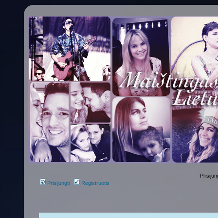
Prisijun
Prisijungti
Registruotis