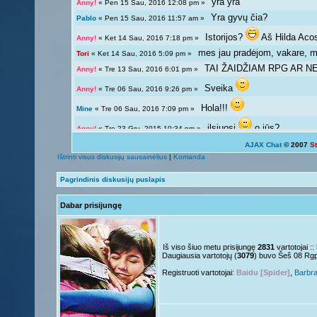
yra yra
Anny!
« Pen 15 Sau, 2016 12:08 pm »
Yra gyvų čia?
Pablo
« Pen 15 Sau, 2016 11:57 am »
Istorijos?
Aš Hilda Aco
Anny!
« Ket 14 Sau, 2016 7:18 pm »
mes jau pradėjom, vakare, ma
Tori
« Ket 14 Sau, 2016 5:09 pm »
TAI ŽAIDŽIAM RPG AR NE?
Anny!
« Tre 13 Sau, 2016 6:01 pm »
Sveika
Anny!
« Tre 06 Sau, 2016 9:26 pm »
Hola!!!
Mine
« Tre 06 Sau, 2016 7:09 pm »
ilsiuosi
o jūs?
Anny!
« Tre 23 Gru, 2015 10:34 pm »
AJAX Chat
© 2007
S
Ką veikiat?
Tori
« Tre 23 Gru, 2015 12:04 pm »
Ištrinti visus diskusijų sausainėlius
|
Komanda
Žinoma, bet ne visada 
Giedryte.
« Pen 18 Rgs, 2015 7:02 pm »
Pagrindinis diskusijų puslapis
galima ir atsipalaiduoti n
Anny!
« Sek 13 Rgs, 2015 9:54 pm »
Dabar prisijungę
Mokslai
D
Giedryte.
« Sek 13 Rgs, 2015 7:40 pm »
kodėl ne linksmuolė? kas ta
Anny!
« Pir 07 Rgs, 2015 9:14 pm »
Nelabai..
Giedryte.
« Pir 07 Rgs, 2015 7:36 pm »
Iš viso šiuo metu prisijungę
2831
vartotojai :
Daugiausia vartotojų (
3079
) buvo Šeš 08 Rg
o tu?
Juk irgi
Anny!
« Pen 04 Rgs, 2015 9:51 pm »
Registruoti vartotojai:
Baidu [Spider]
,
Barbr
Linksmuolės :/
Giedryte.
« Pen 04 Rgs, 2015 5:29 pm »
ačiū ačiū
ir jus
Nesquik
« Ant 01 Rgs, 2015 6:12 pm »