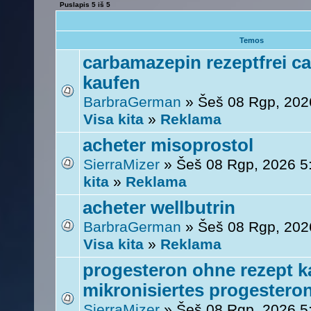
Puslapis
5
iš
5
Temos
carbamazepin rezeptfrei c
kaufen
BarbraGerman
» Šeš 08 Rgp, 202
Visa kita
»
Reklama
acheter misoprostol
SierraMizer
» Šeš 08 Rgp, 2026 5
kita
»
Reklama
acheter wellbutrin
BarbraGerman
» Šeš 08 Rgp, 202
Visa kita
»
Reklama
progesteron ohne rezept k
mikronisiertes progestero
SierraMizer
» Šeš 08 Rgp, 2026 5