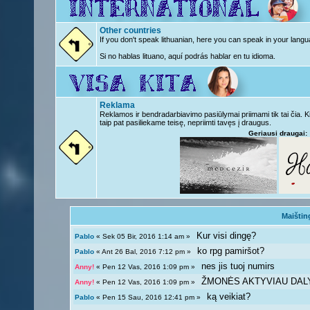
Other countries
If you don't speak lithuanian, here you can speak in your langu
Si no hablas lituano, aquí podrás hablar en tu idioma.
Reklama
Reklamos ir bendradarbiavimo pasiūlymai priimami tik tai čia. 
taip pat pasiliekame teisę, nepriimti tavęs į draugus.
Geriausi draugai:
Maištin
Kur visi dingę?
Pablo
« Sek 05 Bir, 2016 1:14 am »
ko rpg pamiršot?
Pablo
« Ant 26 Bal, 2016 7:12 pm »
nes jis tuoj numirs
Anny!
« Pen 12 Vas, 2016 1:09 pm »
ŽMONĖS AKTYVIAU DAL
Anny!
« Pen 12 Vas, 2016 1:09 pm »
ką veikiat?
Pablo
« Pen 15 Sau, 2016 12:41 pm »