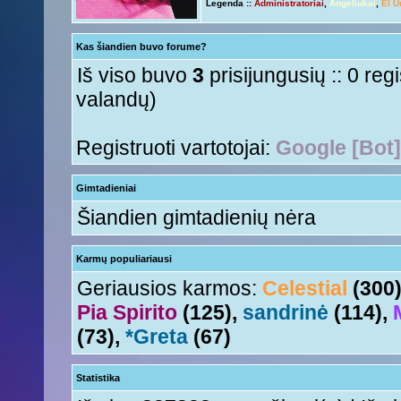
Legenda ::
Administratoriai
,
Angeliukai
,
El U
Ir tave
Anny!
« Ant 01 Rgs, 2015 11:50 am »
Su naujais mokslo metais
Tori
« Ant 01 Rgs, 2015 11:17 am »
Kas šiandien buvo forume?
aha
Nesquik
« Šeš 11 Lie, 2015 5:18 pm »
Iš viso buvo
3
prisijungusių :: 0 reg
valandų)
Registruoti vartotojai:
Google [Bot]
Gimtadieniai
Šiandien gimtadienių nėra
Karmų populiariausi
Geriausios karmos:
Celestial
(300
Pia Spirito
(125),
sandrinė
(114),
(73),
*Greta
(67)
Statistika