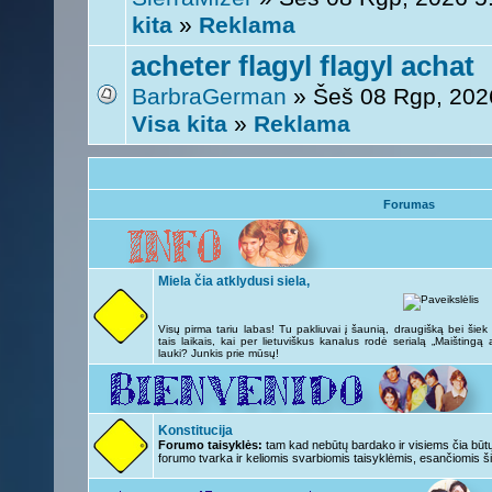
kita
»
Reklama
acheter flagyl flagyl achat
BarbraGerman
» Šeš 08 Rgp, 202
Visa kita
»
Reklama
Forumas
Miela čia atklydusi siela,
Visų pirma tariu labas! Tu pakliuvai į šaunią, draugišką bei šie
tais laikais, kai per lietuviškus kanalus rodė serialą „Maištingą
lauki? Junkis prie mūsų!
Konstitucija
Forumo taisyklės:
tam kad nebūtų bardako ir visiems čia būtų 
forumo tvarka ir keliomis svarbiomis taisyklėmis, esančiomis ši