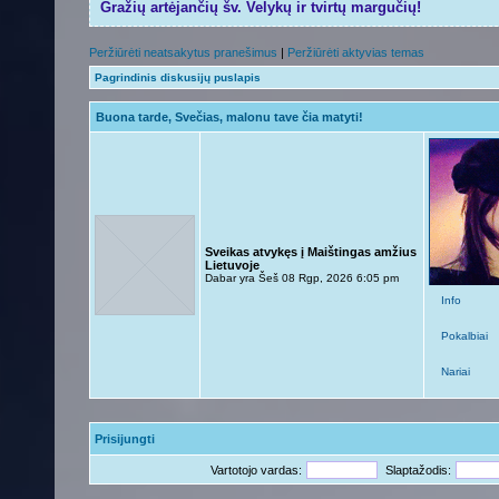
Gražių artėjančių šv. Velykų ir tvirtų margučių!
Peržiūrėti neatsakytus pranešimus
|
Peržiūrėti aktyvias temas
Pagrindinis diskusijų puslapis
Buona tarde, Svečias, malonu tave čia matyti!
Sveikas atvykęs į Maištingas amžius
Lietuvoje
Dabar yra Šeš 08 Rgp, 2026 6:05 pm
Info
Pokalbiai
Nariai
Prisijungti
Vartotojo vardas:
Slaptažodis: