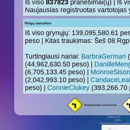
Iš viso
837823
pranešimai(ų) | Iš v
Naujausias registruotas vartotojas
Pinigų statistikos
Iš viso grynųjų: 139,095,580.61 pes
peso | Kitas traukimas: Šeš 08 Rg
Turtingiausi nariai:
BarbraGerman
(
(44,962,630.50 peso) |
DanilleMen
(6,705,133.45 peso) |
MonroeSiso
(2,042,993.10 peso) |
CandaceLea
peso) |
ConnieClukey
(393,266.70 
Neperskaityti pranešimai
Veikia ant
phpB
Vertė
Viliu
Karma functions pow