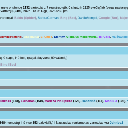
Nelabai..
pm »
o metu prisijungę
2132
vartotojai :: 7 registruotų(i), 0 slaptų ir 2125 svečių(iai) (pagal pastar
vartotojų (
2495
) buvo Tre 05 Rgp, 2026 6:32 pm
o tu?
Juk irgi
 »
vartotojai:
Baidu [Spider]
,
BarbraGerman
,
Bing [Bot]
,
DanilleMengel
,
Google [Bot]
,
Majes
Linksmuolės :/
 pm »
ačiū ačiū
ir jus
pm »
Administratoriai
,
Angeliukai
,
El Unico
,
Eternity
,
Globalūs moderatoriai
,
Iki Galo
,
Maištautojo
Ir tave
 »
Su naujais mokslo metais
aha
m »
otų, 0 slaptų ir 2 botų (pagal aktyvumą 90 valandų)
,
Bing [Bot]
raika14
(178),
Luisanaa
(160),
Marizza Pia Spirito
(125),
sandrinė
(114),
Monik-a
(105),
8684
temos(ų) | Iš viso
353
dalyviai(ių) | Naujausias registruotas vartotojas yra
Johnbo2