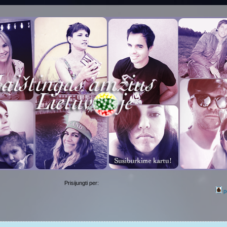
Prisijungti per:
p