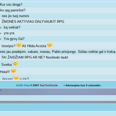
Kur visi dingę?
»
ko rpg pamiršot?
»
nes jis tuoj numirs
 »
ŽMONĖS AKTYVIAU DALYVAUKIT RPG
 »
ką veikiat?
m »
yra yra
m »
Yra gyvų čia?
m »
Istorijos?
Aš Hilda Acosta
 »
mes jau pradėjom, vakare, manau, Pablo prisijungs. Siūlau veiklai gal ir kok
TAI ŽAIDŽIAM RPG AR NE? Nusibodo laukt
»
Sveika
»
Hola!!!
»
ilsiuosi
o jūs?
 »
AJAX Chat
© 2007
StarTrekGuide
• Atsinaujina kas
5
sekundės
Ką veikiat?
a
Žinoma, bet ne visada išeina
 pm »
galima ir atsipalaiduoti nuo mokslų
 »
Mokslai
D
 pm »
kodėl ne linksmuolė? kas tau trukdo ja būti?
»