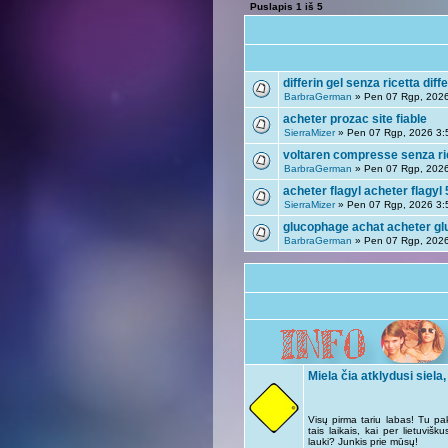
Puslapis
1
iš
5
differin gel senza ricetta dif
BarbraGerman
» Pen 07 Rgp, 202
acheter prozac site fiable
SierraMizer
» Pen 07 Rgp, 2026 3:
voltaren compresse senza ric
BarbraGerman
» Pen 07 Rgp, 202
acheter flagyl acheter flagyl 
SierraMizer
» Pen 07 Rgp, 2026 3:
glucophage achat acheter g
BarbraGerman
» Pen 07 Rgp, 202
Miela čia atklydusi siela,
Visų pirma tariu labas! Tu pa
tais laikais, kai per lietuviš
lauki? Junkis prie mūsų!