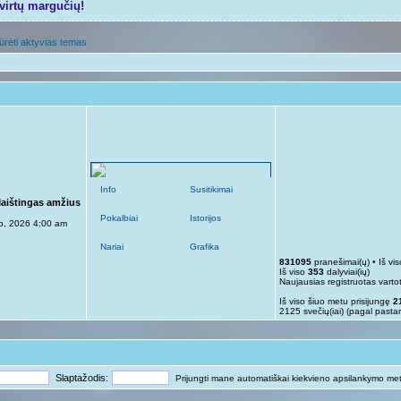
tvirtų margučių!
ūrėti aktyvias temas
Info
Susitikimai
Maištingas amžius
Pokalbiai
Istorijos
p, 2026 4:00 am
Nariai
Grafika
831095
pranešimai(ų) • Iš vi
Iš viso
353
dalyviai(ių)
Naujausias registruotas varto
Iš viso šiuo metu prisijungę
2
2125 svečių(iai) (pagal pasta
Slaptažodis:
Prijungti mane automatiškai kiekvieno apsilankymo me