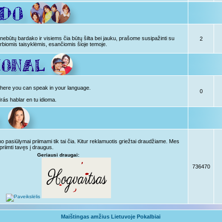
ebūtų bardako ir visiems čia būtų šilta bei jauku, prašome susipažinti su
2
rbiomis taisyklėmis, esančiomis šioje temoje.
, here you can speak in your language.
0
drás hablar en tu idioma.
pasiūlymai priimami tik tai čia. Kitur reklamuotis griežtai draudžiame. Mes
priimti tavęs į draugus.
Geriausi draugai:
736470
Maištingas amžius Lietuvoje Pokalbiai