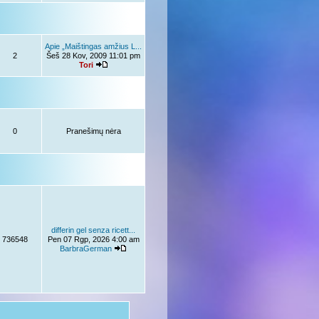
Apie „Maištingas amžius L...
2
Šeš 28 Kov, 2009 11:01 pm
Tori
0
Pranešimų nėra
differin gel senza ricett...
736548
Pen 07 Rgp, 2026 4:00 am
BarbraGerman