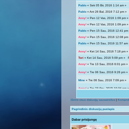
Pablo
« Sek 05 Bir, 2016 1:14 am 
Pablo
« Ant 26 Bal, 2016 7:12 pm 
Anny!
« Pen 12 Vas, 2016 1:09 pm
Anny!
« Pen 12 Vas, 2016 1:09 pm
Pablo
« Pen 15 Sau, 2016 12:41 p
Anny!
« Pen 15 Sau, 2016 12:08 p
Pablo
« Pen 15 Sau, 2016 11:57 a
Anny!
« Ket 14 Sau, 2016 7:18 pm
Tori
« Ket 14 Sau, 2016 5:09 pm »
Anny!
« Tre 13 Sau, 2016 6:01 pm 
Anny!
« Tre 06 Sau, 2016 9:26 pm 
Mine
« Tre 06 Sau, 2016 7:09 pm 
Anny!
« Tre 23 Gru, 2015 10:34 pm
Tori
« Tre 23 Gru, 2015 12:04 pm »
Ištrinti visus diskusijų sausainėlius
|
Komand
Giedryte.
« Pen 18 Rgs, 2015 7:02
Pagrindinis diskusijų puslapis
Anny!
« Sek 13 Rgs, 2015 9:54 pm
Dabar prisijungę
Giedryte.
« Sek 13 Rgs, 2015 7:40
Anny!
« Pir 07 Rgs, 2015 9:14 pm 