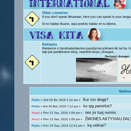
Other countries
If you don't speak lithuanian, here you can speak in your langu
Si no hablas lituano, aquí podrás hablar en tu idioma.
Reklama
Reklamos ir bendradarbiavimo pasiūlymai priimami tik tai čia. 
taip pat pasiliekame teisę, nepriimti tavęs į draugus.
Geriausi draugai:
Maištin
Kur visi dingę?
Pablo
« Sek 05 Bir, 2016 1:14 am »
ko rpg pamiršot?
Pablo
« Ant 26 Bal, 2016 7:12 pm »
nes jis tuoj numirs
Anny!
« Pen 12 Vas, 2016 1:09 pm »
ŽMONĖS AKTYVIAU DAL
Anny!
« Pen 12 Vas, 2016 1:09 pm »
ką veikiat?
Pablo
« Pen 15 Sau, 2016 12:41 pm »