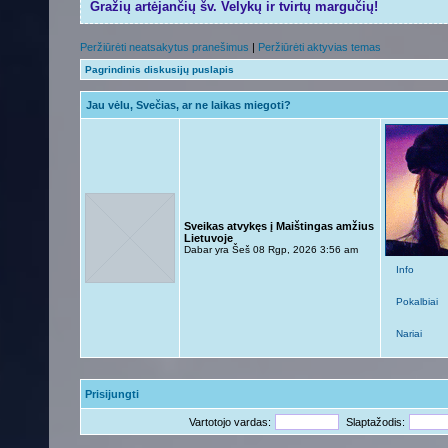
Gražių artėjančių šv. Velykų ir tvirtų margučių!
Peržiūrėti neatsakytus pranešimus
|
Peržiūrėti aktyvias temas
Pagrindinis diskusijų puslapis
Jau vėlu, Svečias, ar ne laikas miegoti?
Sveikas atvykęs į Maištingas amžius
Lietuvoje
Dabar yra Šeš 08 Rgp, 2026 3:56 am
Info
Pokalbiai
Nariai
Prisijungti
Vartotojo vardas:
Slaptažodis: