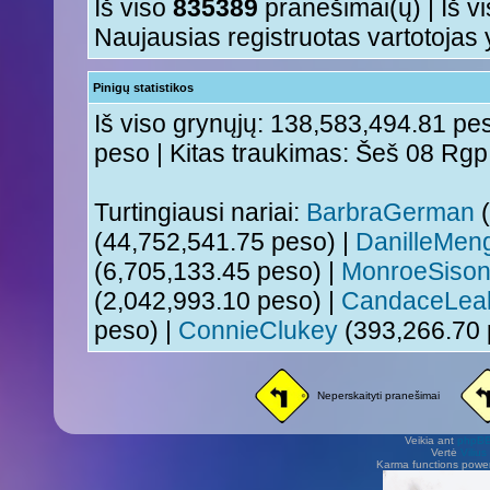
Iš viso
835389
pranešimai(ų) | Iš v
Naujausias registruotas vartotojas
Pinigų statistikos
Iš viso grynųjų: 138,583,494.81 pes
peso | Kitas traukimas: Šeš 08 Rg
Turtingiausi nariai:
BarbraGerman
(
(44,752,541.75 peso) |
DanilleMen
(6,705,133.45 peso) |
MonroeSiso
(2,042,993.10 peso) |
CandaceLea
peso) |
ConnieClukey
(393,266.70 
Neperskaityti pranešimai
Veikia ant
phpB
Vertė
Viliu
Karma functions pow