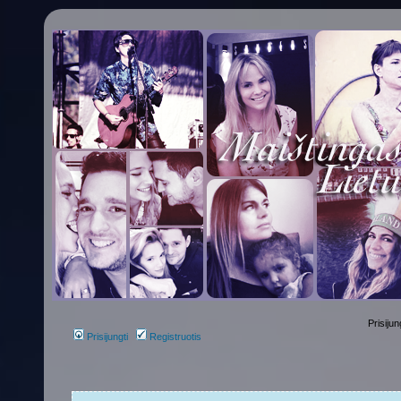
Prisijun
Prisijungti
Registruotis