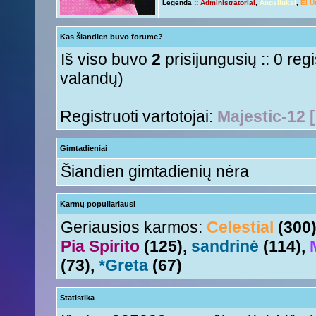
Legenda ::
Administratoriai
,
Angeliukai
,
El U
Ir tave
Anny!
« Ant 01 Rgs, 2015 11:50 am »
Su naujais mokslo metais
Tori
« Ant 01 Rgs, 2015 11:17 am »
Kas šiandien buvo forume?
aha
Nesquik
« Šeš 11 Lie, 2015 5:18 pm »
Iš viso buvo
2
prisijungusių :: 0 reg
valandų)
Registruoti vartotojai:
Majestic-12 
Gimtadieniai
Šiandien gimtadienių nėra
Karmų populiariausi
Geriausios karmos:
Celestial
(300
Pia Spirito
(125),
sandrinė
(114),
(73),
*Greta
(67)
Statistika