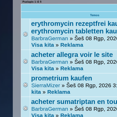
Puslapis
1
iš
5
Temos
erythromycin rezeptfrei ka
erythromycin tabletten ka
BarbraGerman
» Šeš 08 Rgp, 202
Visa kita
»
Reklama
acheter allegra voir le site
BarbraGerman
» Šeš 08 Rgp, 202
Visa kita
»
Reklama
prometrium kaufen
SierraMizer
» Šeš 08 Rgp, 2026 3
kita
»
Reklama
acheter sumatriptan en tou
BarbraGerman
» Šeš 08 Rgp, 202
Visa kita
»
Reklama