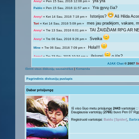
yra yra
Anny!
« Pen 15 Sau, 2016 12:08 pm »
Yra gyvų čia?
Pablo
« Pen 15 Sau, 2016 11:57 am »
Istorijos?
Aš Hilda Aco
Anny!
« Ket 14 Sau, 2016 7:18 pm »
mes jau pradėjom, vakare, ma
Tori
« Ket 14 Sau, 2016 5:09 pm »
TAI ŽAIDŽIAM RPG AR NE?
Anny!
« Tre 13 Sau, 2016 6:01 pm »
Sveika
Anny!
« Tre 06 Sau, 2016 9:26 pm »
Hola!!!
Mine
« Tre 06 Sau, 2016 7:09 pm »
ilsiuosi
o jūs?
Anny!
« Tre 23 Gru, 2015 10:34 pm »
AJAX Chat
© 2007
S
Ką veikiat?
Tori
« Tre 23 Gru, 2015 12:04 pm »
Ištrinti visus diskusijų sausainėlius
|
Komanda
Žinoma, bet ne visada 
Giedryte.
« Pen 18 Rgs, 2015 7:02 pm »
Pagrindinis diskusijų puslapis
galima ir atsipalaiduoti n
Anny!
« Sek 13 Rgs, 2015 9:54 pm »
Dabar prisijungę
Mokslai
D
Giedryte.
« Sek 13 Rgs, 2015 7:40 pm »
kodėl ne linksmuolė? kas ta
Anny!
« Pir 07 Rgs, 2015 9:14 pm »
Nelabai..
Giedryte.
« Pir 07 Rgs, 2015 7:36 pm »
Iš viso šiuo metu prisijungę
2443
vartotojai :
Daugiausia vartotojų (
2765
) buvo Pen 07 Rg
o tu?
Juk irgi
Anny!
« Pen 04 Rgs, 2015 9:51 pm »
Registruoti vartotojai:
Baidu [Spider]
,
Barbr
Linksmuolės :/
Giedryte.
« Pen 04 Rgs, 2015 5:29 pm »
ačiū ačiū
ir jus
Nesquik
« Ant 01 Rgs, 2015 6:12 pm »