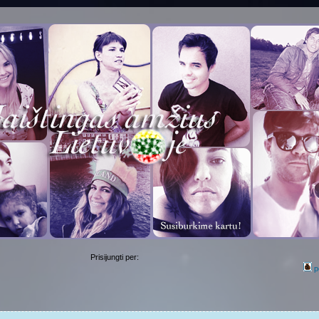
Prisijungti per:
p