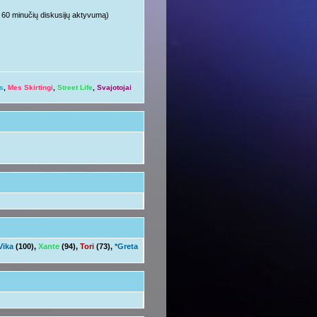
ųjų 60 minučių diskusijų aktyvumą)
s
,
Mes Skirtingi
,
Street Life
,
Svajotojai
Vika
(100),
Xante
(94),
Tori
(73),
*Greta