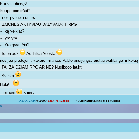
Kur visi dingę?
»
ko rpg pamiršot?
»
nes jis tuoj numirs
 »
ŽMONĖS AKTYVIAU DALYVAUKIT RPG
 »
ką veikiat?
m »
yra yra
m »
Yra gyvų čia?
m »
Istorijos?
Aš Hilda Acosta
 »
mes jau pradėjom, vakare, manau, Pablo prisijungs. Siūlau veiklai gal ir kok
TAI ŽAIDŽIAM RPG AR NE? Nusibodo laukt
»
Sveika
»
Hola!!!
»
ilsiuosi
o jūs?
 »
AJAX Chat
© 2007
StarTrekGuide
• Atsinaujina kas
5
sekundės
Ką veikiat?
a
Žinoma, bet ne visada išeina
 pm »
galima ir atsipalaiduoti nuo mokslų
 »
Mokslai
D
 pm »
kodėl ne linksmuolė? kas tau trukdo ja būti?
»