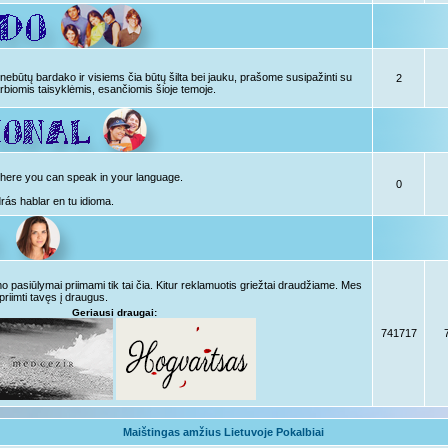
ebūtų bardako ir visiems čia būtų šilta bei jauku, prašome susipažinti su
2
rbiomis taisyklėmis, esančiomis šioje temoje.
, here you can speak in your language.
0
drás hablar en tu idioma.
pasiūlymai priimami tik tai čia. Kitur reklamuotis griežtai draudžiame. Mes
priimti tavęs į draugus.
Geriausi draugai:
741717
Maištingas amžius Lietuvoje Pokalbiai