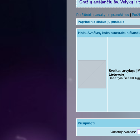
Gražių artėjančių šv. Velykų ir 
Peržiūrėti neatsakytus pranešimus
|
Perži
Pagrindinis diskusijų puslapis
Hola, Svečias, koks nuostabus šiandie
Sveikas atvykęs į 
Lietuvoje
Dabar yra Šeš 08 Rg
Prisijungti
Vartotojo vardas: