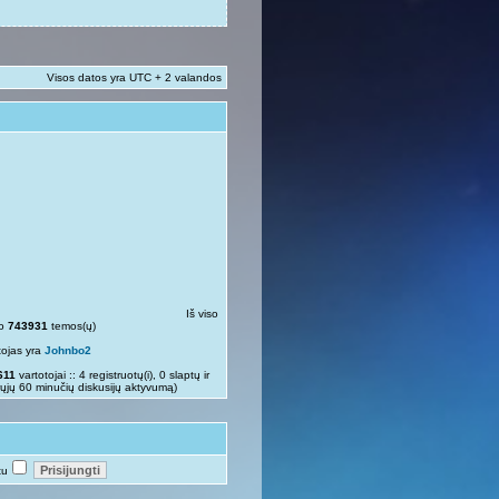
Visos datos yra UTC + 2 valandos
Iš viso
so
743931
temos(ų)
tojas yra
Johnbo2
611
vartotojai :: 4 registruotų(i), 0 slaptų ir
rųjų 60 minučių diskusijų aktyvumą)
tu