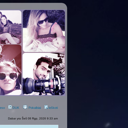
eso
DUK
Pokalbiai
Ieškoti
Dabar yra Šeš 08 Rgp, 2026 9:33 am