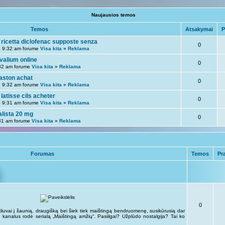
Naujausios temos
Temos
Atsakymai
P
ricetta diclofenac supposte senza
0
 9:32 am forume
Visa kita
»
Reklama
valium online
0
32 am forume
Visa kita
»
Reklama
ston achat
0
 9:32 am forume
Visa kita
»
Reklama
latisse cils acheter
0
 9:31 am forume
Visa kita
»
Reklama
alista 20 mg
0
31 am forume
Visa kita
»
Reklama
Forumas
Temos
Pr
0
liuvai į šaunią, draugišką bei šiek tiek maištingą bendruomenę, susikūrusią dar
kus kanalus rodė serialą „Maištingą amžių“. Pasiilgai? Užplūdo nostalgija? Tai ko