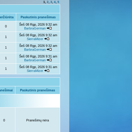
1
,
2
,
3
,
4
,
5
eržiūrėta
Paskutinis pranešimas
Šeš 08 Rgp, 2026 9:32 am
0
BarbraGerman
Šeš 08 Rgp, 2026 9:32 am
1
SierraMizer
Šeš 08 Rgp, 2026 9:32 am
1
BarbraGerman
Šeš 08 Rgp, 2026 9:31 am
1
BarbraGerman
Šeš 08 Rgp, 2026 9:31 am
1
SierraMizer
anešimai
Paskutinis pranešimas
0
Pranešimų nėra