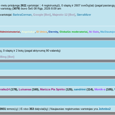
Nelabai..
pm »
o metu prisijungę
2611
vartotojai :: 4 registruotų(i), 0 slaptų ir 2607 svečių(iai) (pagal pastar
vartotojų (
3079
) buvo Šeš 08 Rgp, 2026 8:09 am
o tu?
Juk irgi
 »
vartotojai:
BarbraGerman
,
Google [Bot]
,
Majestic-12 [Bot]
,
SierraMizer
Linksmuolės :/
 pm »
ačiū ačiū
ir jus
pm »
Administratoriai
,
Angeliukai
,
El Unico
,
Eternity
,
Globalūs moderatoriai
,
Iki Galo
,
Maištautojo
Ir tave
 »
Su naujais mokslo metais
aha
m »
otų, 0 slaptų ir 2 botų (pagal aktyvumą 90 valandų)
,
Bing [Bot]
raika14
(178),
Luisanaa
(160),
Marizza Pia Spirito
(125),
sandrinė
(114),
Monik-a
(105),
3931
temos(ų) | Iš viso
353
dalyviai(ių) | Naujausias registruotas vartotojas yra
Johnbo2