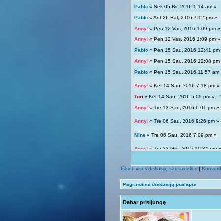
Pablo
« Sek 05 Bir, 2016 1:14 am 
Pablo
« Ant 26 Bal, 2016 7:12 pm 
Anny!
« Pen 12 Vas, 2016 1:09 pm
Anny!
« Pen 12 Vas, 2016 1:09 pm
Pablo
« Pen 15 Sau, 2016 12:41 p
Anny!
« Pen 15 Sau, 2016 12:08 p
Pablo
« Pen 15 Sau, 2016 11:57 a
Anny!
« Ket 14 Sau, 2016 7:18 pm
Tori
« Ket 14 Sau, 2016 5:09 pm »
Anny!
« Tre 13 Sau, 2016 6:01 pm 
Anny!
« Tre 06 Sau, 2016 9:26 pm 
Mine
« Tre 06 Sau, 2016 7:09 pm 
Anny!
« Tre 23 Gru, 2015 10:34 pm
Tori
« Tre 23 Gru, 2015 12:04 pm »
Ištrinti visus diskusijų sausainėlius
|
Komand
Giedryte.
« Pen 18 Rgs, 2015 7:02
Pagrindinis diskusijų puslapis
Anny!
« Sek 13 Rgs, 2015 9:54 pm
Dabar prisijungę
Giedryte.
« Sek 13 Rgs, 2015 7:40
Anny!
« Pir 07 Rgs, 2015 9:14 pm 