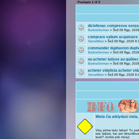
Puslapis
1
iš
5
diclofenac compresse senza 
BarbraGerman
» Šeš 08 Rgp, 2026
comprare valium acquistare 
SierraMizer
» Šeš 08 Rgp, 2026 9:
commander duphaston dupha
BarbraGerman
» Šeš 08 Rgp, 2026
ou acheter latisse au québec 
BarbraGerman
» Šeš 08 Rgp, 2026
acheter vidalista acheter vid
SierraMizer
» Šeš 08 Rgp, 2026 9:
Miela čia atklydusi siela,
Visų pirma tariu labas! Tu pak
tais laikais, kai per lietuviš
lauki? Junkis prie mūsų!