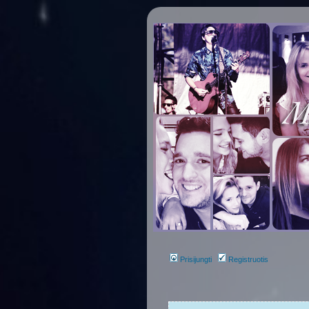
Prisijungti
Registruotis