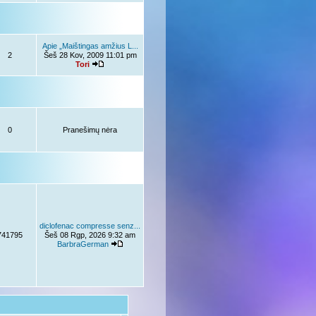
Apie „Maištingas amžius L...
2
Šeš 28 Kov, 2009 11:01 pm
Tori
0
Pranešimų nėra
diclofenac compresse senz...
741795
Šeš 08 Rgp, 2026 9:32 am
BarbraGerman