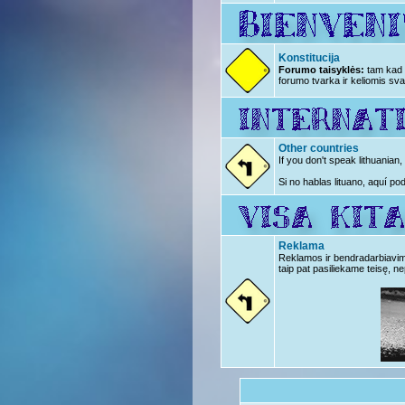
Konstitucija
Forumo taisyklės:
tam kad n
forumo tvarka ir keliomis sva
Other countries
If you don't speak lithuanian
Si no hablas lituano, aquí po
Reklama
Reklamos ir bendradarbiavimo 
taip pat pasiliekame teisę, ne