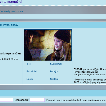
tvirtų margučių!
ūrėti aktyvias temas
n rytas, tiesa?
Maištingas amžius
p, 2026 9:33 am
Info
Susitikimai
836342
pranešimai(ų) • Iš vi
Pokalbiai
Istorijos
Iš viso
353
dalyviai(ių)
Naujausias registruotas varto
Nariai
Grafika
Iš viso šiuo metu prisijungę
2
2607 svečių(iai) (pagal pasta
Slaptažodis:
Prijungti mane automatiškai kiekvieno apsilankymo me