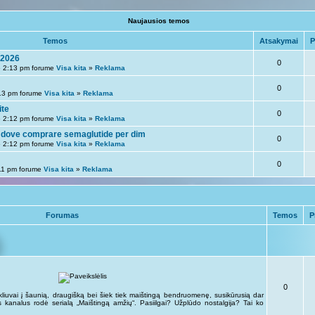
Naujausios temos
Temos
Atsakymai
P
 2026
0
 2:13 pm forume
Visa kita
»
Reklama
0
13 pm forume
Visa kita
»
Reklama
ite
0
 2:12 pm forume
Visa kita
»
Reklama
 dove comprare semaglutide per dim
0
 2:12 pm forume
Visa kita
»
Reklama
0
11 pm forume
Visa kita
»
Reklama
Forumas
Temos
P
0
kliuvai į šaunią, draugišką bei šiek tiek maištingą bendruomenę, susikūrusią dar
kus kanalus rodė serialą „Maištingą amžių“. Pasiilgai? Užplūdo nostalgija? Tai ko