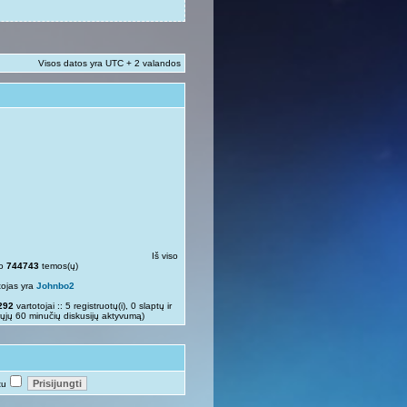
Visos datos yra UTC + 2 valandos
Iš viso
so
744743
temos(ų)
tojas yra
Johnbo2
292
vartotojai :: 5 registruotų(i), 0 slaptų ir
rųjų 60 minučių diskusijų aktyvumą)
tu