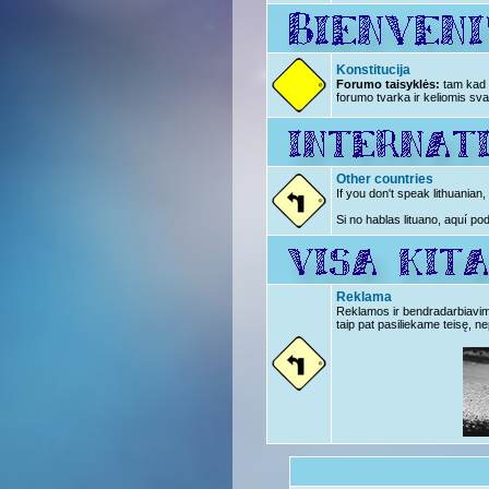
Konstitucija
Forumo taisyklės:
tam kad n
forumo tvarka ir keliomis sva
Other countries
If you don't speak lithuanian
Si no hablas lituano, aquí po
Reklama
Reklamos ir bendradarbiavimo 
taip pat pasiliekame teisę, ne