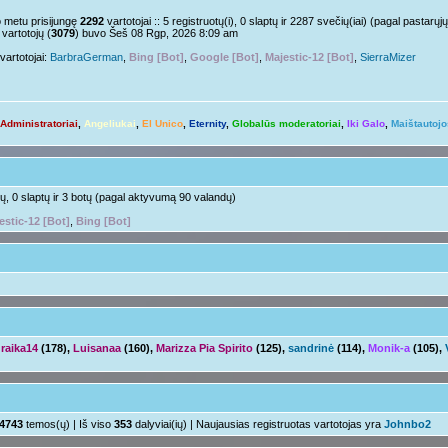
Nelabai..
pm »
o metu prisijungę
2292
vartotojai :: 5 registruotų(i), 0 slaptų ir 2287 svečių(iai) (pagal pastar
vartotojų (
3079
) buvo Šeš 08 Rgp, 2026 8:09 am
o tu?
Juk irgi
 »
vartotojai:
BarbraGerman
,
Bing [Bot]
,
Google [Bot]
,
Majestic-12 [Bot]
,
SierraMizer
Linksmuolės :/
 pm »
ačiū ačiū
ir jus
pm »
Administratoriai
,
Angeliukai
,
El Unico
,
Eternity
,
Globalūs moderatoriai
,
Iki Galo
,
Maištautojo
Ir tave
 »
Su naujais mokslo metais
aha
m »
otų, 0 slaptų ir 3 botų (pagal aktyvumą 90 valandų)
estic-12 [Bot]
,
Bing [Bot]
raika14
(178),
Luisanaa
(160),
Marizza Pia Spirito
(125),
sandrinė
(114),
Monik-a
(105),
4743
temos(ų) | Iš viso
353
dalyviai(ių) | Naujausias registruotas vartotojas yra
Johnbo2