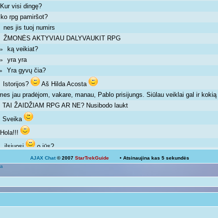
Kur visi dingę?
»
ko rpg pamiršot?
»
nes jis tuoj numirs
 »
ŽMONĖS AKTYVIAU DALYVAUKIT RPG
 »
ką veikiat?
m »
yra yra
m »
Yra gyvų čia?
m »
Istorijos?
Aš Hilda Acosta
 »
mes jau pradėjom, vakare, manau, Pablo prisijungs. Siūlau veiklai gal ir kok
TAI ŽAIDŽIAM RPG AR NE? Nusibodo laukt
»
Sveika
»
Hola!!!
»
ilsiuosi
o jūs?
 »
AJAX Chat
© 2007
StarTrekGuide
• Atsinaujina kas
5
sekundės
Ką veikiat?
a
Žinoma, bet ne visada išeina
 pm »
galima ir atsipalaiduoti nuo mokslų
 »
Mokslai
D
 pm »
kodėl ne linksmuolė? kas tau trukdo ja būti?
»