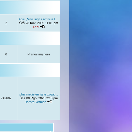
Apie „Maištingas amžius L...
2
Šeš 28 Kov, 2009 11:01 pm
Tori
0
Pranešimų nėra
pharmacie en ligne zolpid...
742607
Šeš 08 Rgp, 2026 2:13 pm
BarbraGerman