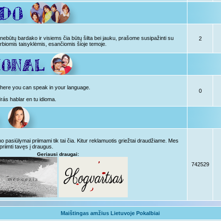
ebūtų bardako ir visiems čia būtų šilta bei jauku, prašome susipažinti su
2
rbiomis taisyklėmis, esančiomis šioje temoje.
, here you can speak in your language.
0
drás hablar en tu idioma.
pasiūlymai priimami tik tai čia. Kitur reklamuotis griežtai draudžiame. Mes
priimti tavęs į draugus.
Geriausi draugai:
742529
Maištingas amžius Lietuvoje Pokalbiai