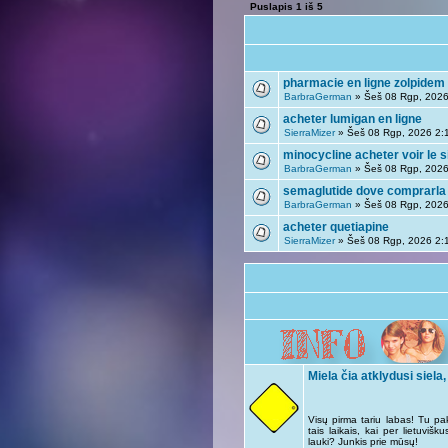
Puslapis
1
iš
5
pharmacie en ligne zolpidem
BarbraGerman
» Šeš 08 Rgp, 2026
acheter lumigan en ligne
SierraMizer
» Šeš 08 Rgp, 2026 2:
minocycline acheter voir le s
BarbraGerman
» Šeš 08 Rgp, 2026
semaglutide dove comprarla
BarbraGerman
» Šeš 08 Rgp, 2026
acheter quetiapine
SierraMizer
» Šeš 08 Rgp, 2026 2:
Miela čia atklydusi siela,
Visų pirma tariu labas! Tu pa
tais laikais, kai per lietuviš
lauki? Junkis prie mūsų!