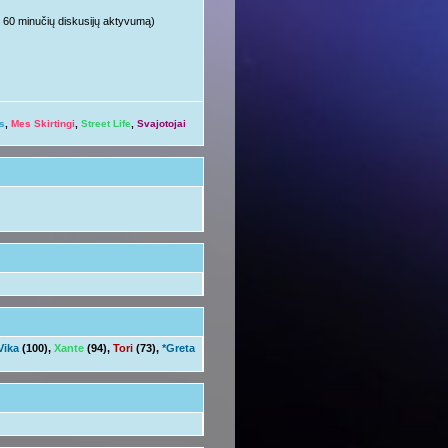
ųjų 60 minučių diskusijų aktyvumą)
s
,
Mes Skirtingi
,
Street Life
,
Svajotojai
Vika
(100),
Xante
(94),
Tori
(73),
*Greta