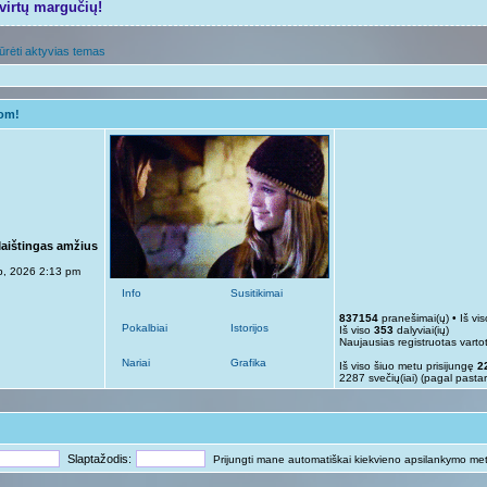
tvirtų margučių!
ūrėti aktyvias temas
gom!
Maištingas amžius
p, 2026 2:13 pm
Info
Susitikimai
837154
pranešimai(ų) • Iš vi
Pokalbiai
Istorijos
Iš viso
353
dalyviai(ių)
Naujausias registruotas varto
Nariai
Grafika
Iš viso šiuo metu prisijungę
2
2287 svečių(iai) (pagal pasta
Slaptažodis:
Prijungti mane automatiškai kiekvieno apsilankymo me