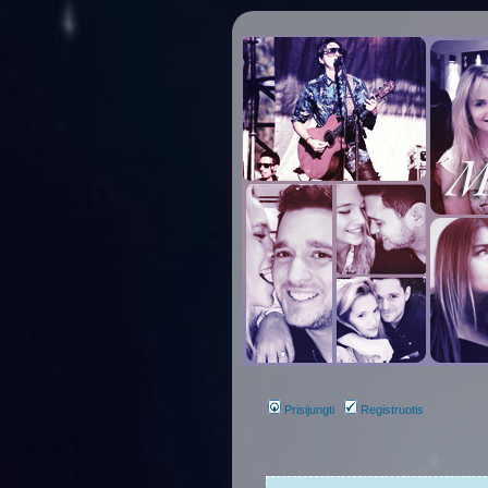
Prisijungti
Registruotis