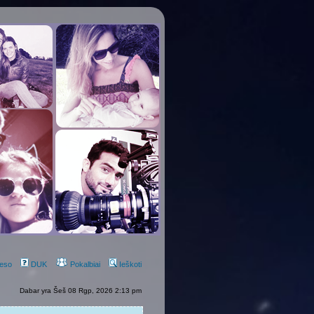
eso
DUK
Pokalbiai
Ieškoti
Dabar yra Šeš 08 Rgp, 2026 2:13 pm