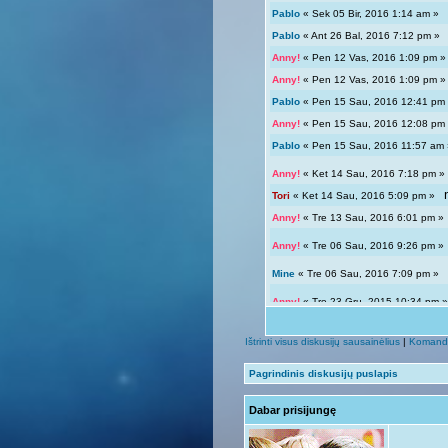
Pablo
« Sek 05 Bir, 2016 1:14 am 
Pablo
« Ant 26 Bal, 2016 7:12 pm 
Anny!
« Pen 12 Vas, 2016 1:09 pm
Anny!
« Pen 12 Vas, 2016 1:09 pm
Pablo
« Pen 15 Sau, 2016 12:41 p
Anny!
« Pen 15 Sau, 2016 12:08 p
Pablo
« Pen 15 Sau, 2016 11:57 a
Anny!
« Ket 14 Sau, 2016 7:18 pm
Tori
« Ket 14 Sau, 2016 5:09 pm »
Anny!
« Tre 13 Sau, 2016 6:01 pm 
Anny!
« Tre 06 Sau, 2016 9:26 pm 
Mine
« Tre 06 Sau, 2016 7:09 pm 
Anny!
« Tre 23 Gru, 2015 10:34 pm
Tori
« Tre 23 Gru, 2015 12:04 pm »
Ištrinti visus diskusijų sausainėlius
|
Komand
Giedryte.
« Pen 18 Rgs, 2015 7:02
Pagrindinis diskusijų puslapis
Anny!
« Sek 13 Rgs, 2015 9:54 pm
Dabar prisijungę
Giedryte.
« Sek 13 Rgs, 2015 7:40
Anny!
« Pir 07 Rgs, 2015 9:14 pm 