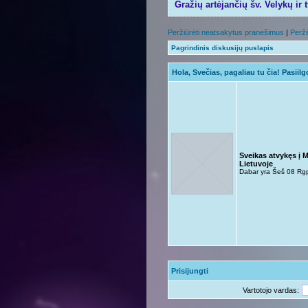
Gražių artėjančių šv. Velykų ir 
Peržiūrėti neatsakytus pranešimus
|
Perži
Pagrindinis diskusijų puslapis
Hola, Svečias, pagaliau tu čia! Pasiil
Sveikas atvykęs į 
Lietuvoje
Dabar yra Šeš 08 Rg
Prisijungti
Vartotojo vardas: