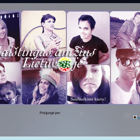
Prisijungti per:
p