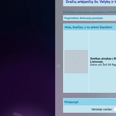
Gražių artėjančių šv. Velykų ir 
Peržiūrėti neatsakytus pranešimus
|
Perži
Pagrindinis diskusijų puslapis
Hola, Svečias, o tu anksti šiandien!
Sveikas atvykęs į 
Lietuvoje
Dabar yra Šeš 08 Rg
Prisijungti
Vartotojo vardas: