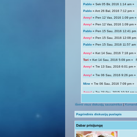
Pablo
« Sek 05 Bir, 2016 1:14 am 
Pablo
« Ant 26 Bal, 2016 7:12 pm 
Anny!
« Pen 12 Vas, 2016 1:09 pm
Anny!
« Pen 12 Vas, 2016 1:09 pm
Pablo
« Pen 15 Sau, 2016 12:41 p
Anny!
« Pen 15 Sau, 2016 12:08 p
Pablo
« Pen 15 Sau, 2016 11:57 a
Anny!
« Ket 14 Sau, 2016 7:18 pm
Tori
« Ket 14 Sau, 2016 5:09 pm »
Anny!
« Tre 13 Sau, 2016 6:01 pm 
Anny!
« Tre 06 Sau, 2016 9:26 pm 
Mine
« Tre 06 Sau, 2016 7:09 pm 
Anny!
« Tre 23 Gru, 2015 10:34 pm
Tori
« Tre 23 Gru, 2015 12:04 pm »
Ištrinti visus diskusijų sausainėlius
|
Komand
Giedryte.
« Pen 18 Rgs, 2015 7:02
Pagrindinis diskusijų puslapis
Anny!
« Sek 13 Rgs, 2015 9:54 pm
Dabar prisijungę
Giedryte.
« Sek 13 Rgs, 2015 7:40
Anny!
« Pir 07 Rgs, 2015 9:14 pm 