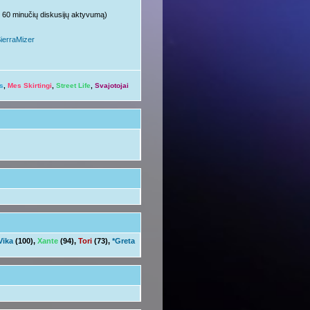
ųjų 60 minučių diskusijų aktyvumą)
ierraMizer
s
,
Mes Skirtingi
,
Street Life
,
Svajotojai
Vika
(100),
Xante
(94),
Tori
(73),
*Greta