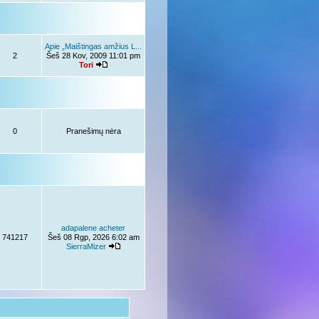
Apie „Maištingas amžius L...
2
Šeš 28 Kov, 2009 11:01 pm
Tori
0
Pranešimų nėra
adapalene acheter
741217
Šeš 08 Rgp, 2026 6:02 am
SierraMizer