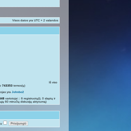
Visos datos yra UTC + 2 valandos
Iš viso
so
743353
temos(ų)
tojas yra
Johnbo2
448
vartotojai :: 6 registruotų(i), 0 slaptų ir
rųjų 60 minučių diskusijų aktyvumą)
tu