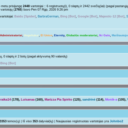
Nelabai..
pm »
o metu prisijungę
2448
vartotojai :: 6 registruotų(i), 0 slaptų ir 2442 svečių(iai) (pagal pastar
vartotojų (
2765
) buvo Pen 07 Rgp, 2026 9:26 pm
o tu?
Juk irgi
 »
vartotojai:
Baidu [Spider]
,
BarbraGerman
,
Bing [Bot]
,
Google [Bot]
,
Majestic-12 [Bot]
,
S
Linksmuolės :/
 pm »
ačiū ačiū
ir jus
pm »
Administratoriai
,
Angeliukai
,
El Unico
,
Eternity
,
Globalūs moderatoriai
,
Iki Galo
,
Maištautojo
Ir tave
 »
Su naujais mokslo metais
aha
m »
otų, 0 slaptų ir 2 botų (pagal aktyvumą 90 valandų)
,
Bing [Bot]
raika14
(178),
Luisanaa
(160),
Marizza Pia Spirito
(125),
sandrinė
(114),
Monik-a
(105),
3353
temos(ų) | Iš viso
353
dalyviai(ių) | Naujausias registruotas vartotojas yra
Johnbo2