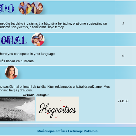
ebūtų bardako ir visiems čia būtų šilta bei jauku, prašome susipažinti su
2
rbiomis taisyklėmis, esančiomis šioje temoje.
, here you can speak in your language.
0
drás hablar en tu idioma.
pasiūlymai priimami tik tai čia. Kitur reklamuotis griežtai draudžiame. Mes
priimti tavęs į draugus.
Geriausi draugai:
741139
Maištingas amžius Lietuvoje Pokalbiai