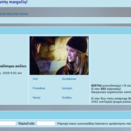
tvirtų margučių!
ūrėti aktyvias temas
Maištingas amžius
p, 2026 6:02 am
Info
Susitikimai
835764
pranešimai(ų) • Iš vi
Pokalbiai
Istorijos
Iš viso
353
dalyviai(ių)
Naujausias registruotas varto
Nariai
Grafika
Iš viso šiuo metu prisijungę
2
2442 svečių(iai) (pagal pasta
Slaptažodis:
Prijungti mane automatiškai kiekvieno apsilankymo me