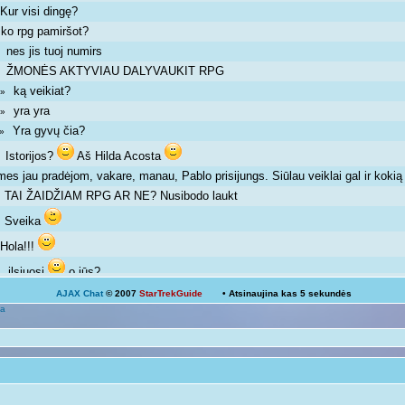
Kur visi dingę?
»
ko rpg pamiršot?
»
nes jis tuoj numirs
 »
ŽMONĖS AKTYVIAU DALYVAUKIT RPG
 »
ką veikiat?
m »
yra yra
m »
Yra gyvų čia?
m »
Istorijos?
Aš Hilda Acosta
 »
mes jau pradėjom, vakare, manau, Pablo prisijungs. Siūlau veiklai gal ir kok
TAI ŽAIDŽIAM RPG AR NE? Nusibodo laukt
»
Sveika
»
Hola!!!
»
ilsiuosi
o jūs?
 »
AJAX Chat
© 2007
StarTrekGuide
• Atsinaujina kas
5
sekundės
Ką veikiat?
a
Žinoma, bet ne visada išeina
 pm »
galima ir atsipalaiduoti nuo mokslų
 »
Mokslai
D
 pm »
kodėl ne linksmuolė? kas tau trukdo ja būti?
»