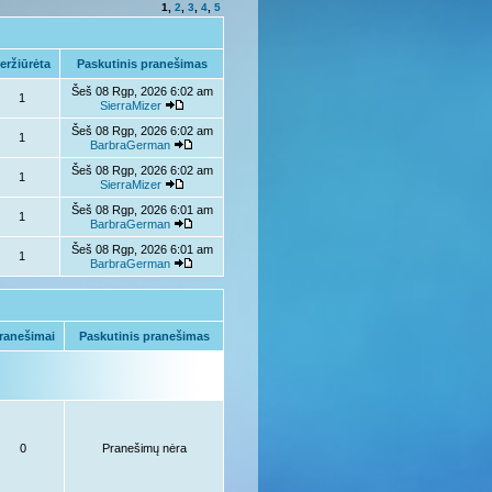
1
,
2
,
3
,
4
,
5
eržiūrėta
Paskutinis pranešimas
Šeš 08 Rgp, 2026 6:02 am
1
SierraMizer
Šeš 08 Rgp, 2026 6:02 am
1
BarbraGerman
Šeš 08 Rgp, 2026 6:02 am
1
SierraMizer
Šeš 08 Rgp, 2026 6:01 am
1
BarbraGerman
Šeš 08 Rgp, 2026 6:01 am
1
BarbraGerman
ranešimai
Paskutinis pranešimas
0
Pranešimų nėra