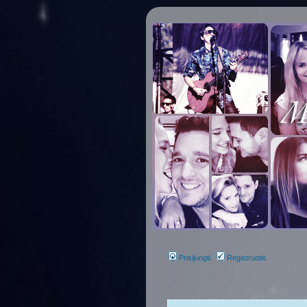
Prisijungti
Registruotis