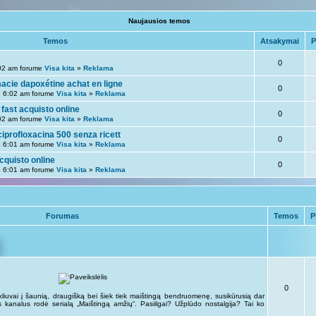
Naujausios temos
Temos
Atsakymai
P
0
02 am forume
Visa kita
»
Reklama
acie dapoxétine achat en ligne
0
 6:02 am forume
Visa kita
»
Reklama
 fast acquisto online
0
02 am forume
Visa kita
»
Reklama
ciprofloxacina 500 senza ricett
0
 6:01 am forume
Visa kita
»
Reklama
acquisto online
0
 6:01 am forume
Visa kita
»
Reklama
Forumas
Temos
P
0
kliuvai į šaunią, draugišką bei šiek tiek maištingą bendruomenę, susikūrusią dar
kus kanalus rodė serialą „Maištingą amžių“. Pasiilgai? Užplūdo nostalgija? Tai ko