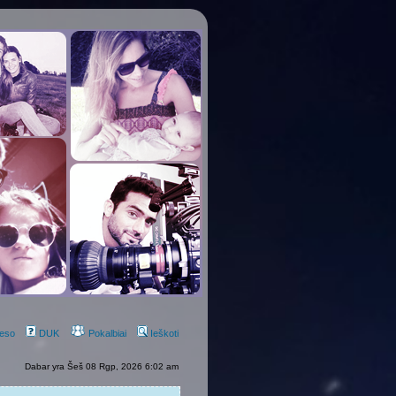
eso
DUK
Pokalbiai
Ieškoti
Dabar yra Šeš 08 Rgp, 2026 6:02 am