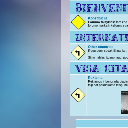
Konstitucija
Forumo taisyklės:
tam kad n
forumo tvarka ir keliomis sva
Other countries
If you don't speak lithuanian
Si no hablas lituano, aquí po
Reklama
Reklamos ir bendradarbiavimo 
taip pat pasiliekame teisę, ne