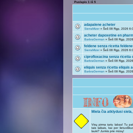
Puslapis
1
iš
5
adapalene acheter
SierraMizer
» Šeš 08 Rgp, 2026 6:
acheter dapoxetine en pharm
BarbraGerman
» Šeš 08 Rgp, 2026
feldene senza ricetta feldene
SierraMizer
» Šeš 08 Rgp, 2026 6:
ciprofloxacina senza ricetta 
BarbraGerman
» Šeš 08 Rgp, 2026
eliquis senza ricetta eliquis 
BarbraGerman
» Šeš 08 Rgp, 2026
Miela čia atklydusi siela,
Visų pirma tariu labas! Tu pa
tais laikais, kai per lietuviš
lauki? Junkis prie mūsų!