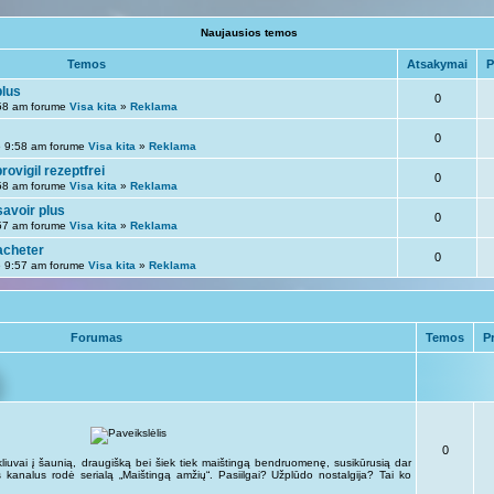
Naujausios temos
Temos
Atsakymai
P
plus
0
58 am forume
Visa kita
»
Reklama
0
 9:58 am forume
Visa kita
»
Reklama
rovigil rezeptfrei
0
58 am forume
Visa kita
»
Reklama
savoir plus
0
57 am forume
Visa kita
»
Reklama
acheter
0
 9:57 am forume
Visa kita
»
Reklama
Forumas
Temos
Pr
0
kliuvai į šaunią, draugišką bei šiek tiek maištingą bendruomenę, susikūrusią dar
kus kanalus rodė serialą „Maištingą amžių“. Pasiilgai? Užplūdo nostalgija? Tai ko