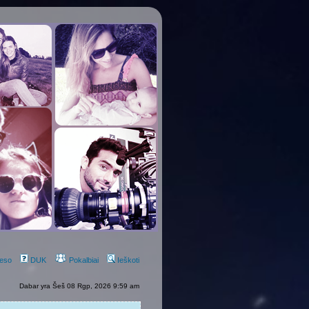
eso
DUK
Pokalbiai
Ieškoti
Dabar yra Šeš 08 Rgp, 2026 9:59 am