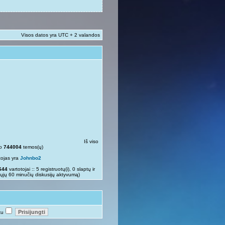
Visos datos yra UTC + 2 valandos
Iš viso
so
744004
temos(ų)
tojas yra
Johnbo2
644
vartotojai :: 5 registruotų(i), 0 slaptų ir
rųjų 60 minučių diskusijų aktyvumą)
tu