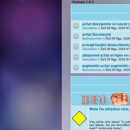
Puslapis
1
iš
5
achat doxylamine en savoir 
SierraMizer
» Šeš 08 Rgp, 2026 9:
achat fluconazole
BarbraGerman
» Šeš 08 Rgp, 2026
provigil kaufen deutschland p
SierraMizer
» Šeš 08 Rgp, 2026 9:
allopurinol achat en ligne en 
SierraMizer
» Šeš 08 Rgp, 2026 9:
augmentin achat augmentin 
BarbraGerman
» Šeš 08 Rgp, 2026
Miela čia atklydusi siela,
Visų pirma tariu labas! Tu pa
tais laikais, kai per lietuviš
lauki? Junkis prie mūsų!