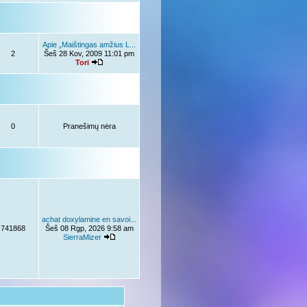
Apie „Maištingas amžius L...
2
Šeš 28 Kov, 2009 11:01 pm
Tori
0
Pranešimų nėra
achat doxylamine en savoi...
741868
Šeš 08 Rgp, 2026 9:58 am
SierraMizer