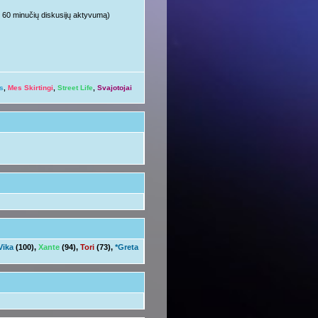
ųjų 60 minučių diskusijų aktyvumą)
s
,
Mes Skirtingi
,
Street Life
,
Svajotojai
Vika
(100),
Xante
(94),
Tori
(73),
*Greta