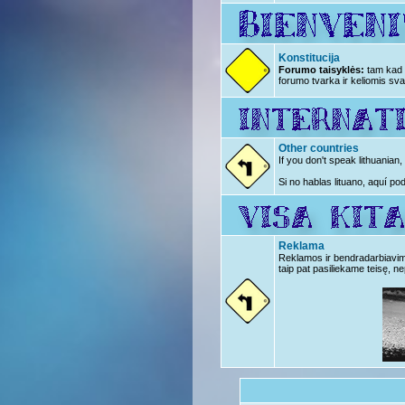
Konstitucija
Forumo taisyklės:
tam kad n
forumo tvarka ir keliomis sva
Other countries
If you don't speak lithuanian
Si no hablas lituano, aquí po
Reklama
Reklamos ir bendradarbiavimo 
taip pat pasiliekame teisę, ne