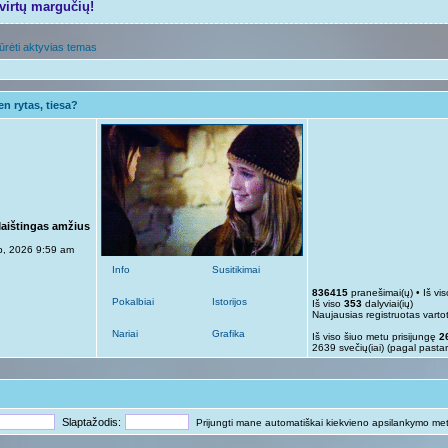
tvirtų margučių!
ūrėti aktyvias temas
n rytas, tiesa?
Maištingas amžius
p, 2026 9:59 am
Info
Susitikimai
836415
pranešimai(ų) • Iš vi
Pokalbiai
Istorijos
Iš viso
353
dalyviai(ių)
Naujausias registruotas varto
Nariai
Grafika
Iš viso šiuo metu prisijungę
2
2639 svečių(iai) (pagal pasta
Slaptažodis:
Prijungti mane automatiškai kiekvieno apsilankymo me