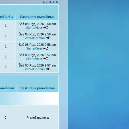
1
,
2
,
3
,
4
,
5
eržiūrėta
Paskutinis pranešimas
Šeš 08 Rgp, 2026 9:58 am
1
SierraMizer
Šeš 08 Rgp, 2026 9:58 am
1
BarbraGerman
Šeš 08 Rgp, 2026 9:58 am
1
SierraMizer
Šeš 08 Rgp, 2026 9:57 am
1
SierraMizer
Šeš 08 Rgp, 2026 9:57 am
1
BarbraGerman
anešimai
Paskutinis pranešimas
0
Pranešimų nėra