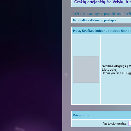
Gražių artėjančių šv. Velykų ir 
Peržiūrėti neatsakytus pranešimus
|
Perži
Pagrindinis diskusijų puslapis
Hola, Svečias, koks nuostabus šiandie
Sveikas atvykęs į 
Lietuvoje
Dabar yra Šeš 08 Rg
Prisijungti
Vartotojo vardas: