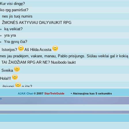
Kur visi dingę?
»
ko rpg pamiršot?
»
nes jis tuoj numirs
 »
ŽMONĖS AKTYVIAU DALYVAUKIT RPG
 »
ką veikiat?
m »
yra yra
m »
Yra gyvų čia?
m »
Istorijos?
Aš Hilda Acosta
 »
mes jau pradėjom, vakare, manau, Pablo prisijungs. Siūlau veiklai gal ir kok
TAI ŽAIDŽIAM RPG AR NE? Nusibodo laukt
»
Sveika
»
Hola!!!
»
ilsiuosi
o jūs?
 »
AJAX Chat
© 2007
StarTrekGuide
• Atsinaujina kas
5
sekundės
Ką veikiat?
a
Žinoma, bet ne visada išeina
 pm »
galima ir atsipalaiduoti nuo mokslų
 »
Mokslai
D
 pm »
kodėl ne linksmuolė? kas tau trukdo ja būti?
»