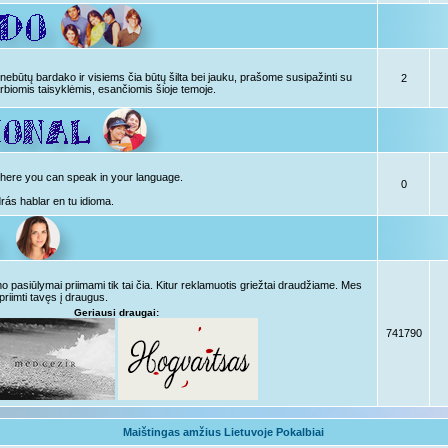
ebūtų bardako ir visiems čia būtų šilta bei jauku, prašome susipažinti su
2
rbiomis taisyklėmis, esančiomis šioje temoje.
, here you can speak in your language.
0
drás hablar en tu idioma.
pasiūlymai priimami tik tai čia. Kitur reklamuotis griežtai draudžiame. Mes
priimti tavęs į draugus.
Geriausi draugai:
741790
Maištingas amžius Lietuvoje Pokalbiai