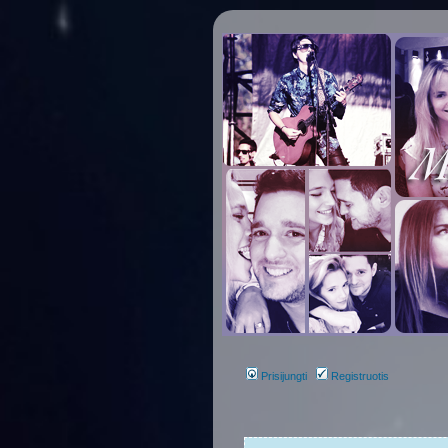
Prisijungti
Registruotis