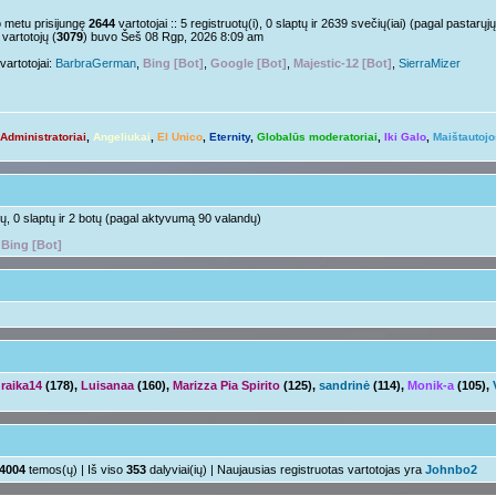
Nelabai..
pm »
o metu prisijungę
2644
vartotojai :: 5 registruotų(i), 0 slaptų ir 2639 svečių(iai) (pagal pastar
vartotojų (
3079
) buvo Šeš 08 Rgp, 2026 8:09 am
o tu?
Juk irgi
 »
vartotojai:
BarbraGerman
,
Bing [Bot]
,
Google [Bot]
,
Majestic-12 [Bot]
,
SierraMizer
Linksmuolės :/
 pm »
ačiū ačiū
ir jus
pm »
Administratoriai
,
Angeliukai
,
El Unico
,
Eternity
,
Globalūs moderatoriai
,
Iki Galo
,
Maištautojo
Ir tave
 »
Su naujais mokslo metais
aha
m »
otų, 0 slaptų ir 2 botų (pagal aktyvumą 90 valandų)
,
Bing [Bot]
raika14
(178),
Luisanaa
(160),
Marizza Pia Spirito
(125),
sandrinė
(114),
Monik-a
(105),
4004
temos(ų) | Iš viso
353
dalyviai(ių) | Naujausias registruotas vartotojas yra
Johnbo2