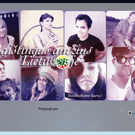
Prisijungti per:
p