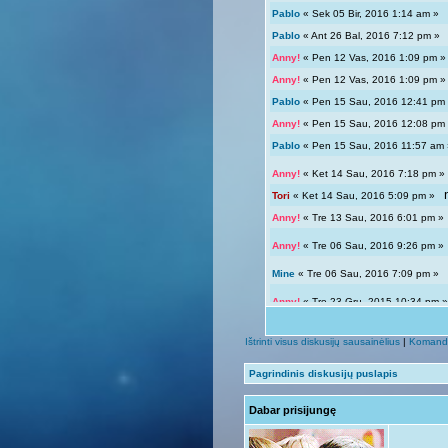
Pablo
« Sek 05 Bir, 2016 1:14 am 
Pablo
« Ant 26 Bal, 2016 7:12 pm 
Anny!
« Pen 12 Vas, 2016 1:09 pm
Anny!
« Pen 12 Vas, 2016 1:09 pm
Pablo
« Pen 15 Sau, 2016 12:41 p
Anny!
« Pen 15 Sau, 2016 12:08 p
Pablo
« Pen 15 Sau, 2016 11:57 a
Anny!
« Ket 14 Sau, 2016 7:18 pm
Tori
« Ket 14 Sau, 2016 5:09 pm »
Anny!
« Tre 13 Sau, 2016 6:01 pm 
Anny!
« Tre 06 Sau, 2016 9:26 pm 
Mine
« Tre 06 Sau, 2016 7:09 pm 
Anny!
« Tre 23 Gru, 2015 10:34 pm
Tori
« Tre 23 Gru, 2015 12:04 pm »
Ištrinti visus diskusijų sausainėlius
|
Komand
Giedryte.
« Pen 18 Rgs, 2015 7:02
Pagrindinis diskusijų puslapis
Anny!
« Sek 13 Rgs, 2015 9:54 pm
Dabar prisijungę
Giedryte.
« Sek 13 Rgs, 2015 7:40
Anny!
« Pir 07 Rgs, 2015 9:14 pm 