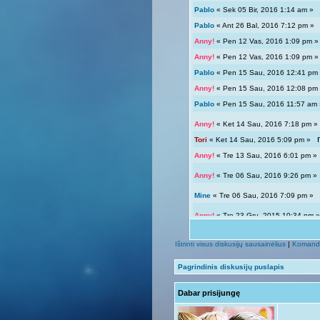
Pablo
« Sek 05 Bir, 2016 1:14 am 
Pablo
« Ant 26 Bal, 2016 7:12 pm 
Anny!
« Pen 12 Vas, 2016 1:09 pm
Anny!
« Pen 12 Vas, 2016 1:09 pm
Pablo
« Pen 15 Sau, 2016 12:41 p
Anny!
« Pen 15 Sau, 2016 12:08 p
Pablo
« Pen 15 Sau, 2016 11:57 a
Anny!
« Ket 14 Sau, 2016 7:18 pm
Tori
« Ket 14 Sau, 2016 5:09 pm »
Anny!
« Tre 13 Sau, 2016 6:01 pm 
Anny!
« Tre 06 Sau, 2016 9:26 pm 
Mine
« Tre 06 Sau, 2016 7:09 pm 
Anny!
« Tre 23 Gru, 2015 10:34 pm
Tori
« Tre 23 Gru, 2015 12:04 pm »
Ištrinti visus diskusijų sausainėlius
|
Komand
Giedryte.
« Pen 18 Rgs, 2015 7:02
Pagrindinis diskusijų puslapis
Anny!
« Sek 13 Rgs, 2015 9:54 pm
Dabar prisijungę
Giedryte.
« Sek 13 Rgs, 2015 7:40
Anny!
« Pir 07 Rgs, 2015 9:14 pm 