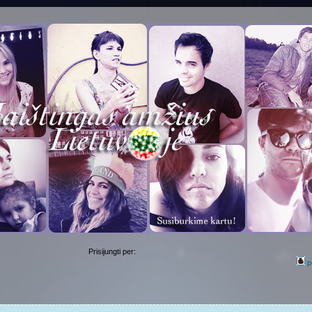
Prisijungti per:
p