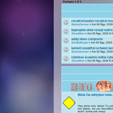
Puslapis
1
iš
5
rocaltrol kaufen rocaltrol rez
BarbraGerman
» Ket 06 Rgp, 2026
bupropion ohne rezept naltr
SierraMizer
» Ket 06 Rgp, 2026 8:
addyi dove comprarlo
DanilleMengel
» Ket 06 Rgp, 2026
lamisil rezeptfrei schweiz lam
BarbraGerman
» Ket 06 Rgp, 2026
rybelsus acquisto online ryb
SierraMizer
» Ket 06 Rgp, 2026 8:
Miela čia atklydusi siela,
Visų pirma tariu labas! Tu pa
tais laikais, kai per lietuviš
lauki? Junkis prie mūsų!