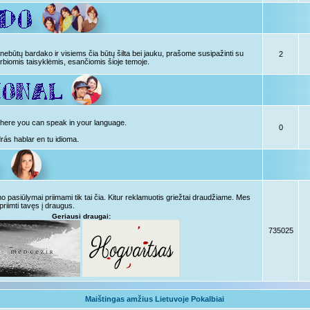
ebūtų bardako ir visiems čia būtų šilta bei jauku, prašome susipažinti su
2
rbiomis taisyklėmis, esančiomis šioje temoje.
, here you can speak in your language.
0
drás hablar en tu idioma.
pasiūlymai priimami tik tai čia. Kitur reklamuotis griežtai draudžiame. Mes
priimti tavęs į draugus.
Geriausi draugai:
735025
Maištingas amžius Lietuvoje Pokalbiai