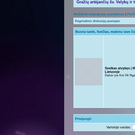
Gražių artėjančių šv. Velykų ir 
Peržiūrėti neatsakytus pranešimus
|
Perži
Pagrindinis diskusijų puslapis
Buona tarde, Svečias, malonu tave čia
Sveikas atvykęs į 
Lietuvoje
Dabar yra Ket 06 Rg
Prisijungti
Vartotojo vardas: