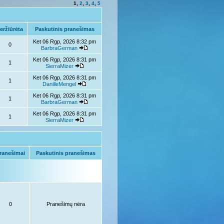
1
,
2
,
3
,
4
,
5
eržiūrėta
Paskutinis pranešimas
Ket 06 Rgp, 2026 8:32 pm
0
BarbraGerman
Ket 06 Rgp, 2026 8:31 pm
1
SierraMizer
Ket 06 Rgp, 2026 8:31 pm
1
DanilleMengel
Ket 06 Rgp, 2026 8:31 pm
1
BarbraGerman
Ket 06 Rgp, 2026 8:31 pm
1
SierraMizer
ranešimai
Paskutinis pranešimas
0
Pranešimų nėra