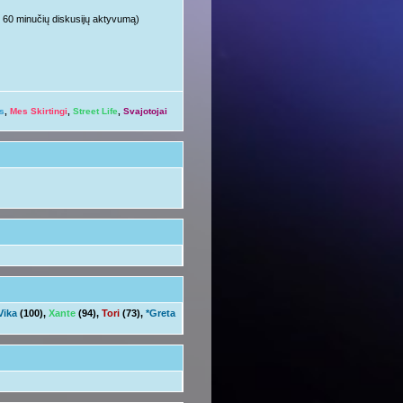
ųjų 60 minučių diskusijų aktyvumą)
s
,
Mes Skirtingi
,
Street Life
,
Svajotojai
Vika
(100),
Xante
(94),
Tori
(73),
*Greta