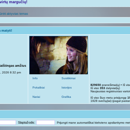
tvirtų margučių!
ūrėti aktyvias temas
 matyti!
Maištingas amžius
p, 2026 8:32 pm
Info
Susitikimai
829650
pranešimai(ų) • Iš vi
Pokalbiai
Istorijos
Iš viso
353
dalyviai(ių)
Naujausias registruotas varto
Nariai
Grafika
Iš viso šiuo metu prisijungę
1
1928 svečių(iai) (pagal pasta
Slaptažodis:
Prijungti mane automatiškai kiekvieno apsilankymo me