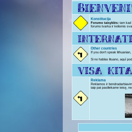
Konstitucija
Forumo taisyklės:
tam kad n
forumo tvarka ir keliomis sva
Other countries
If you don't speak lithuanian
Si no hablas lituano, aquí po
Reklama
Reklamos ir bendradarbiavimo 
taip pat pasiliekame teisę, ne