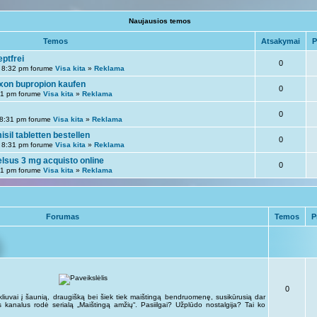
Naujausios temos
Temos
Atsakymai
P
eptfrei
0
 8:32 pm forume
Visa kita
»
Reklama
exon bupropion kaufen
0
31 pm forume
Visa kita
»
Reklama
0
 8:31 pm forume
Visa kita
»
Reklama
isil tabletten bestellen
0
 8:31 pm forume
Visa kita
»
Reklama
elsus 3 mg acquisto online
0
31 pm forume
Visa kita
»
Reklama
Forumas
Temos
P
0
kliuvai į šaunią, draugišką bei šiek tiek maištingą bendruomenę, susikūrusią dar
kus kanalus rodė serialą „Maištingą amžių“. Pasiilgai? Užplūdo nostalgija? Tai ko