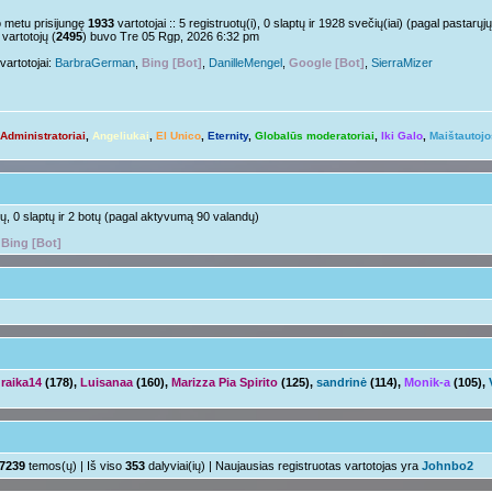
Nelabai..
pm »
o metu prisijungę
1933
vartotojai :: 5 registruotų(i), 0 slaptų ir 1928 svečių(iai) (pagal pastar
vartotojų (
2495
) buvo Tre 05 Rgp, 2026 6:32 pm
o tu?
Juk irgi
 »
vartotojai:
BarbraGerman
,
Bing [Bot]
,
DanilleMengel
,
Google [Bot]
,
SierraMizer
Linksmuolės :/
 pm »
ačiū ačiū
ir jus
pm »
Administratoriai
,
Angeliukai
,
El Unico
,
Eternity
,
Globalūs moderatoriai
,
Iki Galo
,
Maištautojo
Ir tave
 »
Su naujais mokslo metais
aha
m »
otų, 0 slaptų ir 2 botų (pagal aktyvumą 90 valandų)
,
Bing [Bot]
raika14
(178),
Luisanaa
(160),
Marizza Pia Spirito
(125),
sandrinė
(114),
Monik-a
(105),
7239
temos(ų) | Iš viso
353
dalyviai(ių) | Naujausias registruotas vartotojas yra
Johnbo2