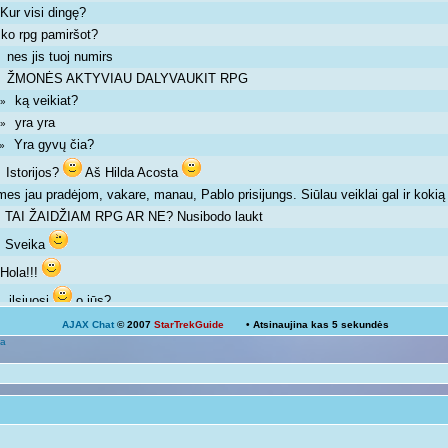
Kur visi dingę?
»
ko rpg pamiršot?
»
nes jis tuoj numirs
 »
ŽMONĖS AKTYVIAU DALYVAUKIT RPG
 »
ką veikiat?
m »
yra yra
m »
Yra gyvų čia?
m »
Istorijos?
Aš Hilda Acosta
 »
mes jau pradėjom, vakare, manau, Pablo prisijungs. Siūlau veiklai gal ir kok
TAI ŽAIDŽIAM RPG AR NE? Nusibodo laukt
»
Sveika
»
Hola!!!
»
ilsiuosi
o jūs?
 »
AJAX Chat
© 2007
StarTrekGuide
• Atsinaujina kas
5
sekundės
Ką veikiat?
a
Žinoma, bet ne visada išeina
 pm »
galima ir atsipalaiduoti nuo mokslų
 »
Mokslai
D
 pm »
kodėl ne linksmuolė? kas tau trukdo ja būti?
»