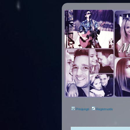
Prisijungti
Registruotis