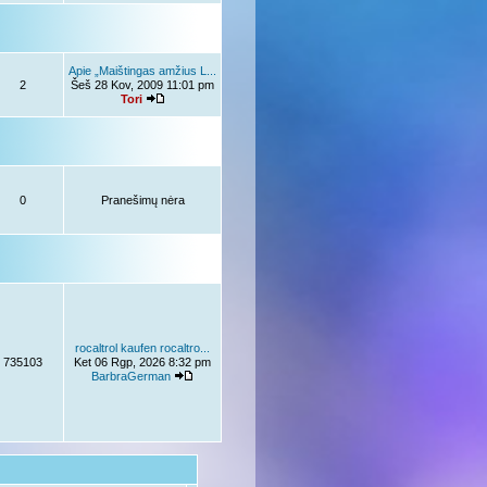
Apie „Maištingas amžius L...
2
Šeš 28 Kov, 2009 11:01 pm
Tori
0
Pranešimų nėra
rocaltrol kaufen rocaltro...
735103
Ket 06 Rgp, 2026 8:32 pm
BarbraGerman