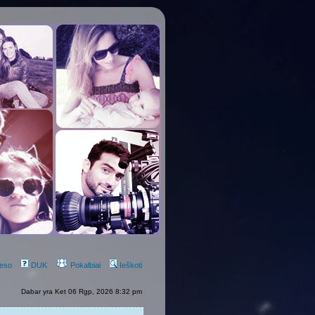
eso
DUK
Pokalbiai
Ieškoti
Dabar yra Ket 06 Rgp, 2026 8:32 pm