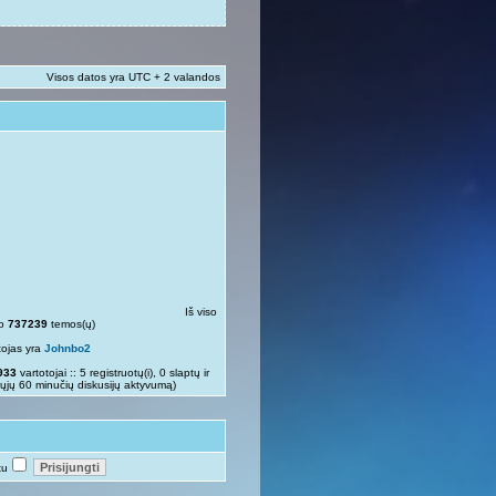
Visos datos yra UTC + 2 valandos
Iš viso
so
737239
temos(ų)
tojas yra
Johnbo2
933
vartotojai :: 5 registruotų(i), 0 slaptų ir
rųjų 60 minučių diskusijų aktyvumą)
tu