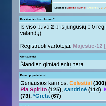
ačiū ačiū
ir jus
Nesquik
« Ant 01 Rgs, 2015 6:12 pm »
Legenda ::
Administratoriai
,
Angeliukai
,
El U
Ir tave
Anny!
« Ant 01 Rgs, 2015 11:50 am »
Su naujais mokslo metais
Tori
« Ant 01 Rgs, 2015 11:17 am »
Kas šiandien buvo forume?
aha
Nesquik
« Šeš 11 Lie, 2015 5:18 pm »
Iš viso buvo
2
prisijungusių :: 0 reg
valandų)
Registruoti vartotojai:
Majestic-12 
Gimtadieniai
Šiandien gimtadienių nėra
Karmų populiariausi
Geriausios karmos:
Celestial
(300
Pia Spirito
(125),
sandrinė
(114),
(73),
*Greta
(67)