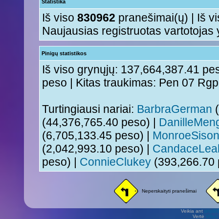
Statistika
Iš viso
830962
pranešimai(ų) | Iš v
Naujausias registruotas vartotojas
Pinigų statistikos
Iš viso grynųjų: 137,664,387.41 pes
peso | Kitas traukimas: Pen 07 Rg
Turtingiausi nariai:
BarbraGerman
(
(44,376,765.40 peso) |
DanilleMen
(6,705,133.45 peso) |
MonroeSiso
(2,042,993.10 peso) |
CandaceLea
peso) |
ConnieClukey
(393,266.70 
Neperskaityti pranešimai
Veikia ant
phpB
Vertė
Viliu