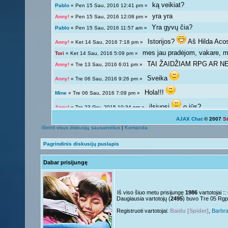
ką veikiat?
Pablo
« Pen 15 Sau, 2016 12:41 pm »
yra yra
Anny!
« Pen 15 Sau, 2016 12:08 pm »
Yra gyvų čia?
Pablo
« Pen 15 Sau, 2016 11:57 am »
Istorijos?
Aš Hilda Aco
Anny!
« Ket 14 Sau, 2016 7:18 pm »
mes jau pradėjom, vakare, ma
Tori
« Ket 14 Sau, 2016 5:09 pm »
TAI ŽAIDŽIAM RPG AR NE?
Anny!
« Tre 13 Sau, 2016 6:01 pm »
Sveika
Anny!
« Tre 06 Sau, 2016 9:26 pm »
Hola!!!
Mine
« Tre 06 Sau, 2016 7:09 pm »
ilsiuosi
o jūs?
Anny!
« Tre 23 Gru, 2015 10:34 pm »
AJAX Chat
© 2007
S
Ką veikiat?
Tori
« Tre 23 Gru, 2015 12:04 pm »
Ištrinti visus diskusijų sausainėlius
|
Komanda
Žinoma, bet ne visada 
Giedryte.
« Pen 18 Rgs, 2015 7:02 pm »
Pagrindinis diskusijų puslapis
galima ir atsipalaiduoti n
Anny!
« Sek 13 Rgs, 2015 9:54 pm »
Dabar prisijungę
Mokslai
D
Giedryte.
« Sek 13 Rgs, 2015 7:40 pm »
kodėl ne linksmuolė? kas ta
Anny!
« Pir 07 Rgs, 2015 9:14 pm »
Nelabai..
Giedryte.
« Pir 07 Rgs, 2015 7:36 pm »
Iš viso šiuo metu prisijungę
1986
vartotojai :
Daugiausia vartotojų (
2495
) buvo Tre 05 Rgp
o tu?
Juk irgi
Anny!
« Pen 04 Rgs, 2015 9:51 pm »
Registruoti vartotojai:
Baidu [Spider]
,
Barbr
Linksmuolės :/
Giedryte.
« Pen 04 Rgs, 2015 5:29 pm »