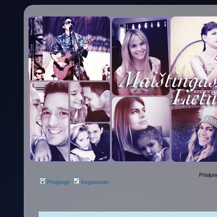
Prisijun
Prisijungti
Registruotis