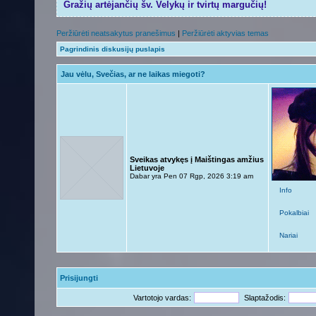
Gražių artėjančių šv. Velykų ir tvirtų margučių!
Peržiūrėti neatsakytus pranešimus
|
Peržiūrėti aktyvias temas
Pagrindinis diskusijų puslapis
Jau vėlu, Svečias, ar ne laikas miegoti?
Sveikas atvykęs į Maištingas amžius
Lietuvoje
Dabar yra Pen 07 Rgp, 2026 3:19 am
Info
Pokalbiai
Nariai
Prisijungti
Vartotojo vardas:
Slaptažodis: