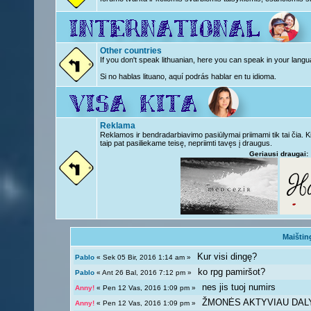
Other countries
If you don't speak lithuanian, here you can speak in your langu
Si no hablas lituano, aquí podrás hablar en tu idioma.
Reklama
Reklamos ir bendradarbiavimo pasiūlymai priimami tik tai čia. 
taip pat pasiliekame teisę, nepriimti tavęs į draugus.
Geriausi draugai:
Maištin
Kur visi dingę?
Pablo
« Sek 05 Bir, 2016 1:14 am »
ko rpg pamiršot?
Pablo
« Ant 26 Bal, 2016 7:12 pm »
nes jis tuoj numirs
Anny!
« Pen 12 Vas, 2016 1:09 pm »
ŽMONĖS AKTYVIAU DAL
Anny!
« Pen 12 Vas, 2016 1:09 pm »