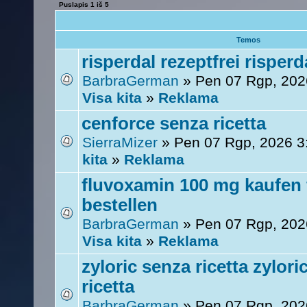
Puslapis
1
iš
5
Temos
risperdal rezeptfrei risper
BarbraGerman
» Pen 07 Rgp, 202
Visa kita
»
Reklama
cenforce senza ricetta
SierraMizer
» Pen 07 Rgp, 2026 
kita
»
Reklama
fluvoxamin 100 mg kaufen
bestellen
BarbraGerman
» Pen 07 Rgp, 202
Visa kita
»
Reklama
zyloric senza ricetta zylor
ricetta
BarbraGerman
» Pen 07 Rgp, 202