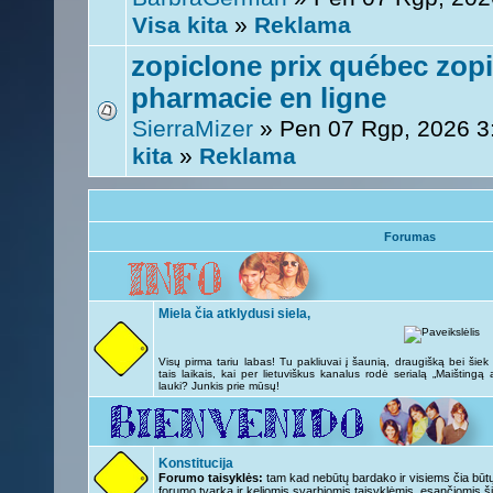
Visa kita
»
Reklama
zopiclone prix québec zop
pharmacie en ligne
SierraMizer
» Pen 07 Rgp, 2026 
kita
»
Reklama
Forumas
Miela čia atklydusi siela,
Visų pirma tariu labas! Tu pakliuvai į šaunią, draugišką bei šie
tais laikais, kai per lietuviškus kanalus rodė serialą „Maištingą
lauki? Junkis prie mūsų!
Konstitucija
Forumo taisyklės:
tam kad nebūtų bardako ir visiems čia būtų 
forumo tvarka ir keliomis svarbiomis taisyklėmis, esančiomis ši