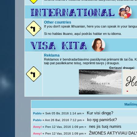
Other countries
If you don't speak lithuanian, here you can speak in your langu
Si no hablas lituano, aquí podrás hablar en tu idioma.
Reklama
Reklamos ir bendradarbiavimo pasiūlymai priimami tik tai čia. 
taip pat pasiliekame teisę, nepriimti tavęs į draugus.
Geriausi draugai:
Maištin
Kur visi dingę?
Pablo
« Sek 05 Bir, 2016 1:14 am »
ko rpg pamiršot?
Pablo
« Ant 26 Bal, 2016 7:12 pm »
nes jis tuoj numirs
Anny!
« Pen 12 Vas, 2016 1:09 pm »
ŽMONĖS AKTYVIAU DAL
Anny!
« Pen 12 Vas, 2016 1:09 pm »