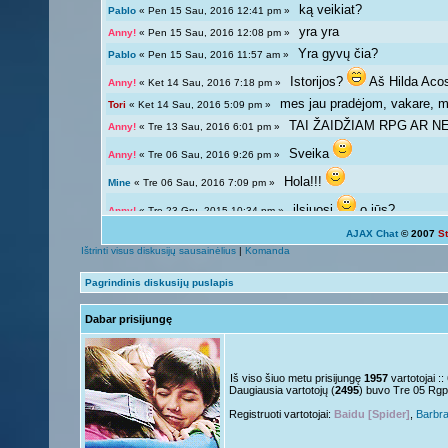
ką veikiat?
Pablo
« Pen 15 Sau, 2016 12:41 pm »
yra yra
Anny!
« Pen 15 Sau, 2016 12:08 pm »
Yra gyvų čia?
Pablo
« Pen 15 Sau, 2016 11:57 am »
Istorijos?
Aš Hilda Aco
Anny!
« Ket 14 Sau, 2016 7:18 pm »
mes jau pradėjom, vakare, ma
Tori
« Ket 14 Sau, 2016 5:09 pm »
TAI ŽAIDŽIAM RPG AR NE?
Anny!
« Tre 13 Sau, 2016 6:01 pm »
Sveika
Anny!
« Tre 06 Sau, 2016 9:26 pm »
Hola!!!
Mine
« Tre 06 Sau, 2016 7:09 pm »
ilsiuosi
o jūs?
Anny!
« Tre 23 Gru, 2015 10:34 pm »
AJAX Chat
© 2007
S
Ką veikiat?
Tori
« Tre 23 Gru, 2015 12:04 pm »
Ištrinti visus diskusijų sausainėlius
|
Komanda
Žinoma, bet ne visada 
Giedryte.
« Pen 18 Rgs, 2015 7:02 pm »
Pagrindinis diskusijų puslapis
galima ir atsipalaiduoti n
Anny!
« Sek 13 Rgs, 2015 9:54 pm »
Dabar prisijungę
Mokslai
D
Giedryte.
« Sek 13 Rgs, 2015 7:40 pm »
kodėl ne linksmuolė? kas ta
Anny!
« Pir 07 Rgs, 2015 9:14 pm »
Nelabai..
Giedryte.
« Pir 07 Rgs, 2015 7:36 pm »
Iš viso šiuo metu prisijungę
1957
vartotojai :
Daugiausia vartotojų (
2495
) buvo Tre 05 Rgp
o tu?
Juk irgi
Anny!
« Pen 04 Rgs, 2015 9:51 pm »
Registruoti vartotojai:
Baidu [Spider]
,
Barbr
Linksmuolės :/
Giedryte.
« Pen 04 Rgs, 2015 5:29 pm »