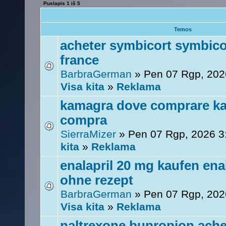
Puslapis
1
iš
5
Temos
acheter symbicort symbicor
france
BarbraGerman
» Pen 07 Rgp, 202
Visa kita
»
Reklama
kamagra dove comprare ka
compra
SierraMizer
» Pen 07 Rgp, 2026 
kita
»
Reklama
enalapril 20 mg kaufen ena
ohne rezept
BarbraGerman
» Pen 07 Rgp, 202
Visa kita
»
Reklama
naltrexone bupropion achet