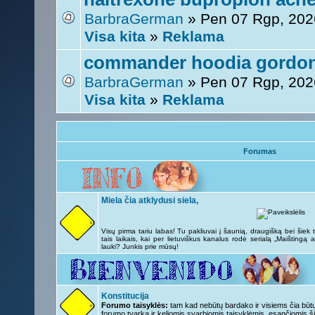
BarbraGerman
» Pen 07 Rgp, 202
Visa kita
»
Reklama
commander hoodia gordonii
BarbraGerman
» Pen 07 Rgp, 202
Visa kita
»
Reklama
Forumas
Miela čia atklydusi siela,
Visų pirma tariu labas! Tu pakliuvai į šaunią, draugišką bei šie
tais laikais, kai per lietuviškus kanalus rodė serialą „Maištingą 
lauki? Junkis prie mūsų!
Konstitucija
Forumo taisyklės:
tam kad nebūtų bardako ir visiems čia būtų 
forumo tvarka ir keliomis svarbiomis taisyklėmis, esančiomis ši