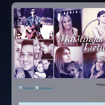
Prisijun
Prisijungti
Registruotis