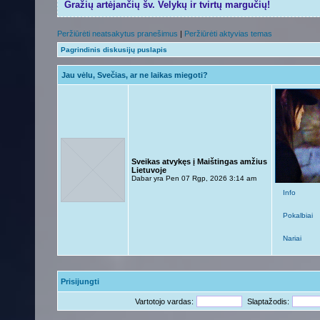
Gražių artėjančių šv. Velykų ir tvirtų margučių!
Peržiūrėti neatsakytus pranešimus
|
Peržiūrėti aktyvias temas
Pagrindinis diskusijų puslapis
Jau vėlu, Svečias, ar ne laikas miegoti?
Sveikas atvykęs į Maištingas amžius
Lietuvoje
Dabar yra Pen 07 Rgp, 2026 3:14 am
Info
Pokalbiai
Nariai
Prisijungti
Vartotojo vardas:
Slaptažodis: