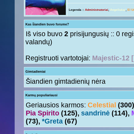
ačiū ačiū
ir jus
Nesquik
« Ant 01 Rgs, 2015 6:12 pm »
Legenda ::
Administratoriai
,
Angeliukai
,
El U
Ir tave
Anny!
« Ant 01 Rgs, 2015 11:50 am »
Su naujais mokslo metais
Tori
« Ant 01 Rgs, 2015 11:17 am »
Kas šiandien buvo forume?
aha
Nesquik
« Šeš 11 Lie, 2015 5:18 pm »
Iš viso buvo
2
prisijungusių :: 0 reg
valandų)
Registruoti vartotojai:
Majestic-12 
Gimtadieniai
Šiandien gimtadienių nėra
Karmų populiariausi
Geriausios karmos:
Celestial
(300
Pia Spirito
(125),
sandrinė
(114),
(73),
*Greta
(67)