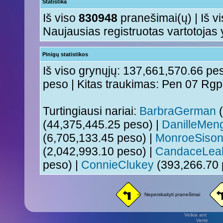
Statistika
Iš viso
830948
pranešimai(ų) | Iš v
Naujausias registruotas vartotojas
Pinigų statistikos
Iš viso grynųjų: 137,661,570.66 pes
peso | Kitas traukimas: Pen 07 Rg
Turtingiausi nariai:
BarbraGerman
(
(44,375,445.25 peso) |
DanilleMen
(6,705,133.45 peso) |
MonroeSiso
(2,042,993.10 peso) |
CandaceLea
peso) |
ConnieClukey
(393,266.70 
Neperskaityti pranešimai
Veikia ant
phpB
Vertė
Viliu