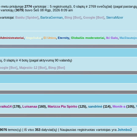
Nelabai..
pm »
o metu prisijungę
2774
vartotojai :: 5 registruotų(i), 0 slaptų ir 2769 svečių(iai) (pagal pastar
vartotojų (
3079
) buvo Šeš 08 Rgp, 2026 8:09 am
o tu?
Juk irgi
 »
vartotojai:
Baidu [Spider]
,
BarbraGerman
,
Bing [Bot]
,
Google [Bot]
,
SierraMizer
Linksmuolės :/
 pm »
ačiū ačiū
ir jus
pm »
Administratoriai
,
Angeliukai
,
El Unico
,
Eternity
,
Globalūs moderatoriai
,
Iki Galo
,
Maištautojo
Ir tave
 »
Su naujais mokslo metais
aha
m »
otų, 0 slaptų ir 4 botų (pagal aktyvumą 90 valandų)
ogle [Bot]
,
Majestic-12 [Bot]
,
Bing [Bot]
raika14
(178),
Luisanaa
(160),
Marizza Pia Spirito
(125),
sandrinė
(114),
Monik-a
(105),
9076
temos(ų) | Iš viso
353
dalyviai(ių) | Naujausias registruotas vartotojas yra
Johnbo2