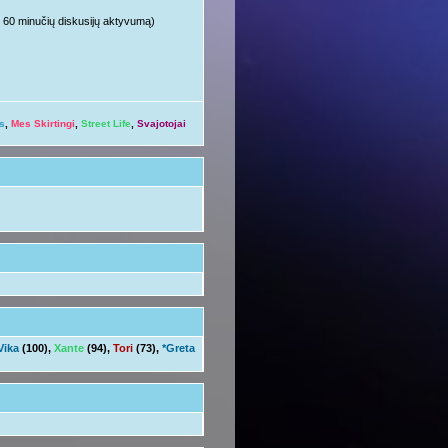
ųjų 60 minučių diskusijų aktyvumą)
s
,
Mes Skirtingi
,
Street Life
,
Svajotojai
Vika
(100),
Xante
(94),
Tori
(73),
*Greta