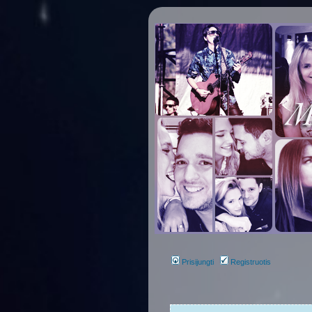
Prisijungti
Registruotis