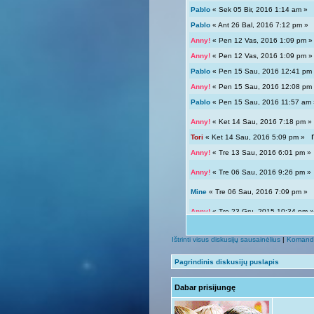
Pablo
« Sek 05 Bir, 2016 1:14 am 
Pablo
« Ant 26 Bal, 2016 7:12 pm 
Anny!
« Pen 12 Vas, 2016 1:09 pm
Anny!
« Pen 12 Vas, 2016 1:09 pm
Pablo
« Pen 15 Sau, 2016 12:41 p
Anny!
« Pen 15 Sau, 2016 12:08 p
Pablo
« Pen 15 Sau, 2016 11:57 a
Anny!
« Ket 14 Sau, 2016 7:18 pm
Tori
« Ket 14 Sau, 2016 5:09 pm »
Anny!
« Tre 13 Sau, 2016 6:01 pm 
Anny!
« Tre 06 Sau, 2016 9:26 pm 
Mine
« Tre 06 Sau, 2016 7:09 pm 
Anny!
« Tre 23 Gru, 2015 10:34 pm
Tori
« Tre 23 Gru, 2015 12:04 pm »
Ištrinti visus diskusijų sausainėlius
|
Komand
Giedryte.
« Pen 18 Rgs, 2015 7:02
Pagrindinis diskusijų puslapis
Anny!
« Sek 13 Rgs, 2015 9:54 pm
Dabar prisijungę
Giedryte.
« Sek 13 Rgs, 2015 7:40
Anny!
« Pir 07 Rgs, 2015 9:14 pm 