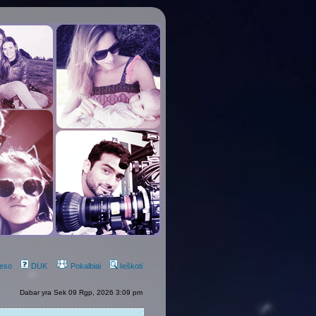
eso
DUK
Pokalbiai
Ieškoti
Dabar yra Sek 09 Rgp, 2026 3:09 pm