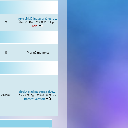
Apie „Maištingas amžius L...
2
Šeš 28 Kov, 2009 11:01 pm
Tori
0
Pranešimų nėra
desloratadina senza rice...
746940
Sek 09 Rgp, 2026 3:09 pm
BarbraGerman