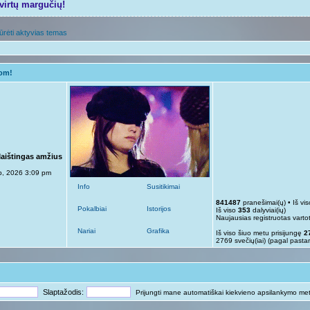
tvirtų margučių!
ūrėti aktyvias temas
gom!
Maištingas amžius
p, 2026 3:09 pm
Info
Susitikimai
841487
pranešimai(ų) • Iš vi
Pokalbiai
Istorijos
Iš viso
353
dalyviai(ių)
Naujausias registruotas varto
Nariai
Grafika
Iš viso šiuo metu prisijungę
2
2769 svečių(iai) (pagal pasta
Slaptažodis:
Prijungti mane automatiškai kiekvieno apsilankymo me