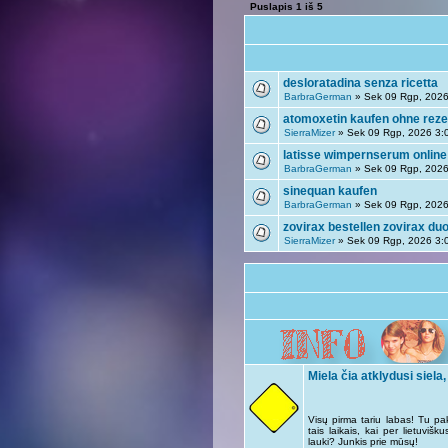
Puslapis
1
iš
5
desloratadina senza ricetta
BarbraGerman
» Sek 09 Rgp, 2026
atomoxetin kaufen ohne reze
SierraMizer
» Sek 09 Rgp, 2026 3:
latisse wimpernserum online
BarbraGerman
» Sek 09 Rgp, 2026
sinequan kaufen
BarbraGerman
» Sek 09 Rgp, 2026
zovirax bestellen zovirax duo
SierraMizer
» Sek 09 Rgp, 2026 3:
Miela čia atklydusi siela,
Visų pirma tariu labas! Tu pa
tais laikais, kai per lietuviš
lauki? Junkis prie mūsų!