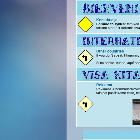
Konstitucija
Forumo taisyklės:
tam kad n
forumo tvarka ir keliomis sva
Other countries
If you don't speak lithuanian
Si no hablas lituano, aquí po
Reklama
Reklamos ir bendradarbiavimo 
taip pat pasiliekame teisę, ne