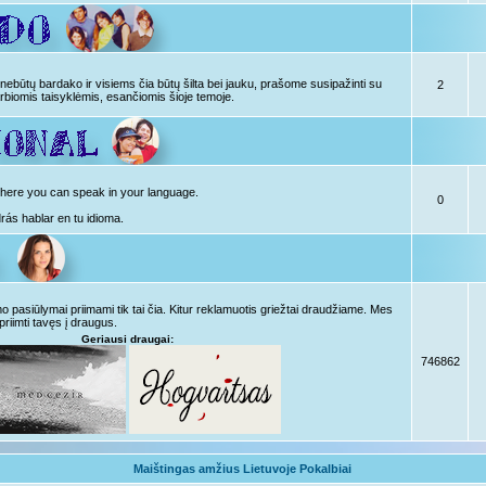
ebūtų bardako ir visiems čia būtų šilta bei jauku, prašome susipažinti su
2
rbiomis taisyklėmis, esančiomis šioje temoje.
, here you can speak in your language.
0
drás hablar en tu idioma.
pasiūlymai priimami tik tai čia. Kitur reklamuotis griežtai draudžiame. Mes
priimti tavęs į draugus.
Geriausi draugai:
746862
Maištingas amžius Lietuvoje Pokalbiai