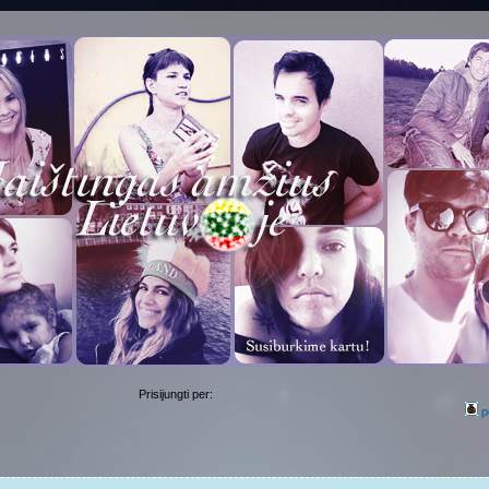
Prisijungti per:
p