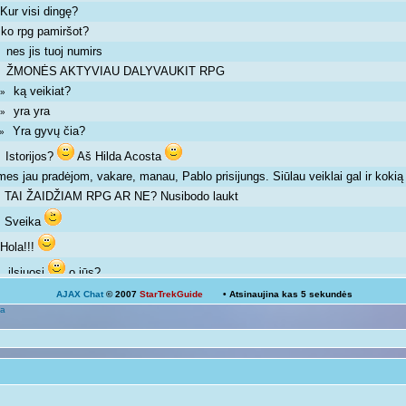
Kur visi dingę?
»
ko rpg pamiršot?
»
nes jis tuoj numirs
 »
ŽMONĖS AKTYVIAU DALYVAUKIT RPG
 »
ką veikiat?
m »
yra yra
m »
Yra gyvų čia?
m »
Istorijos?
Aš Hilda Acosta
 »
mes jau pradėjom, vakare, manau, Pablo prisijungs. Siūlau veiklai gal ir kok
TAI ŽAIDŽIAM RPG AR NE? Nusibodo laukt
»
Sveika
»
Hola!!!
»
ilsiuosi
o jūs?
 »
AJAX Chat
© 2007
StarTrekGuide
• Atsinaujina kas
5
sekundės
Ką veikiat?
a
Žinoma, bet ne visada išeina
 pm »
galima ir atsipalaiduoti nuo mokslų
 »
Mokslai
D
 pm »
kodėl ne linksmuolė? kas tau trukdo ja būti?
»