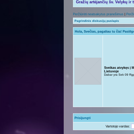
Gražių artėjančių šv. Velykų ir 
Peržiūrėti neatsakytus pranešimus
|
Perži
Pagrindinis diskusijų puslapis
Hola, Svečias, pagaliau tu čia! Pasiil
Sveikas atvykęs į 
Lietuvoje
Dabar yra Sek 09 Rg
Prisijungti
Vartotojo vardas: