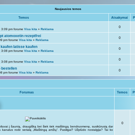
Naujausios temos
Temos
Atsakymai
P
0
 3:09 pm forume
Visa kita
»
Reklama
pt atomoxetin rezeptfrei
0
09 pm forume
Visa kita
»
Reklama
 kaufen latisse kaufen
0
 3:08 pm forume
Visa kita
»
Reklama
0
 3:08 pm forume
Visa kita
»
Reklama
 bestellen
0
08 pm forume
Visa kita
»
Reklama
Forumas
Temos
P
0
kliuvai į šaunią, draugišką bei šiek tiek maištingą bendruomenę, susikūrusią dar
kus kanalus rodė serialą „Maištingą amžių“. Pasiilgai? Užplūdo nostalgija? Tai ko