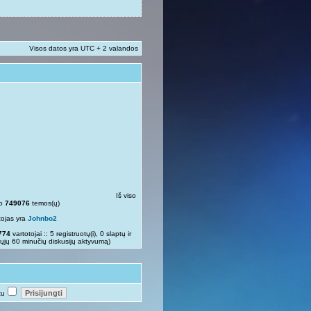
Visos datos yra UTC + 2 valandos
Iš viso
so
749076
temos(ų)
tojas yra
Johnbo2
774
vartotojai :: 5 registruotų(i), 0 slaptų ir
rųjų 60 minučių diskusijų aktyvumą)
tu