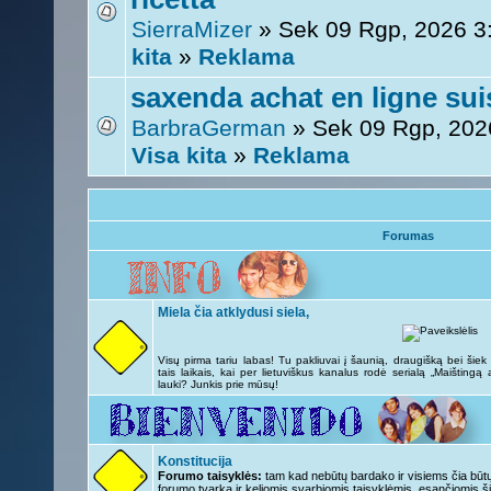
SierraMizer
» Sek 09 Rgp, 2026 3
kita
»
Reklama
saxenda achat en ligne suis
BarbraGerman
» Sek 09 Rgp, 202
Visa kita
»
Reklama
Forumas
Miela čia atklydusi siela,
Visų pirma tariu labas! Tu pakliuvai į šaunią, draugišką bei šie
tais laikais, kai per lietuviškus kanalus rodė serialą „Maištingą
lauki? Junkis prie mūsų!
Konstitucija
Forumo taisyklės:
tam kad nebūtų bardako ir visiems čia būtų 
forumo tvarka ir keliomis svarbiomis taisyklėmis, esančiomis ši