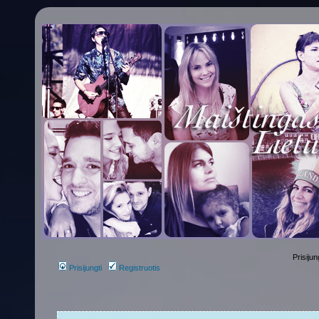
Prisijun
Prisijungti
Registruotis