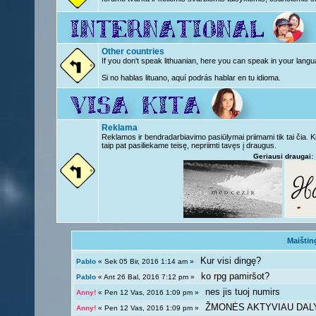
Other countries
If you don't speak lithuanian, here you can speak in your langu
Si no hablas lituano, aquí podrás hablar en tu idioma.
Reklama
Reklamos ir bendradarbiavimo pasiūlymai priimami tik tai čia. 
taip pat pasiliekame teisę, nepriimti tavęs į draugus.
Geriausi draugai:
Maištin
Kur visi dingę?
Pablo
« Sek 05 Bir, 2016 1:14 am »
ko rpg pamiršot?
Pablo
« Ant 26 Bal, 2016 7:12 pm »
nes jis tuoj numirs
Anny!
« Pen 12 Vas, 2016 1:09 pm »
ŽMONĖS AKTYVIAU DAL
Anny!
« Pen 12 Vas, 2016 1:09 pm »