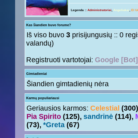
ačiū ačiū
ir jus
Nesquik
« Ant 01 Rgs, 2015 6:12 pm »
Legenda ::
Administratoriai
,
Angeliukai
,
El U
Ir tave
Anny!
« Ant 01 Rgs, 2015 11:50 am »
Su naujais mokslo metais
Tori
« Ant 01 Rgs, 2015 11:17 am »
Kas šiandien buvo forume?
aha
Nesquik
« Šeš 11 Lie, 2015 5:18 pm »
Iš viso buvo
3
prisijungusių :: 0 reg
valandų)
Registruoti vartotojai:
Google [Bot]
Gimtadieniai
Šiandien gimtadienių nėra
Karmų populiariausi
Geriausios karmos:
Celestial
(300
Pia Spirito
(125),
sandrinė
(114),
(73),
*Greta
(67)