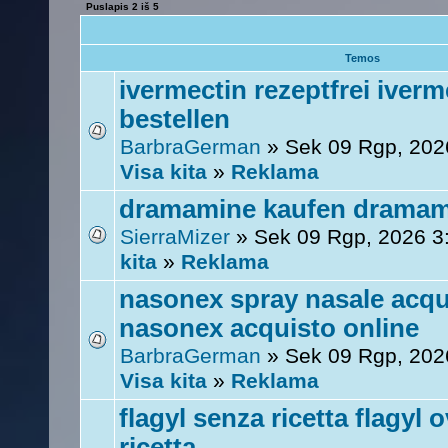
Puslapis
2
iš
5
Temos
ivermectin rezeptfrei iverm
bestellen
BarbraGerman
» Sek 09 Rgp, 202
Visa kita
»
Reklama
dramamine kaufen dramami
SierraMizer
» Sek 09 Rgp, 2026 3
kita
»
Reklama
nasonex spray nasale acqu
nasonex acquisto online
BarbraGerman
» Sek 09 Rgp, 202
Visa kita
»
Reklama
flagyl senza ricetta flagyl 
ricetta