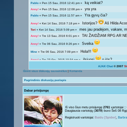
ką veikiat?
Pablo
« Pen 15 Sau, 2016 12:41 pm »
yra yra
Anny!
« Pen 15 Sau, 2016 12:08 pm »
Yra gyvų čia?
Pablo
« Pen 15 Sau, 2016 11:57 am »
Istorijos?
Aš Hilda Aco
Anny!
« Ket 14 Sau, 2016 7:18 pm »
mes jau pradėjom, vakare, ma
Tori
« Ket 14 Sau, 2016 5:09 pm »
TAI ŽAIDŽIAM RPG AR NE?
Anny!
« Tre 13 Sau, 2016 6:01 pm »
Sveika
Anny!
« Tre 06 Sau, 2016 9:26 pm »
Hola!!!
Mine
« Tre 06 Sau, 2016 7:09 pm »
ilsiuosi
o jūs?
Anny!
« Tre 23 Gru, 2015 10:34 pm »
AJAX Chat
© 2007
S
Ką veikiat?
Tori
« Tre 23 Gru, 2015 12:04 pm »
Ištrinti visus diskusijų sausainėlius
|
Komanda
Žinoma, bet ne visada 
Giedryte.
« Pen 18 Rgs, 2015 7:02 pm »
Pagrindinis diskusijų puslapis
galima ir atsipalaiduoti n
Anny!
« Sek 13 Rgs, 2015 9:54 pm »
Dabar prisijungę
Mokslai
D
Giedryte.
« Sek 13 Rgs, 2015 7:40 pm »
kodėl ne linksmuolė? kas ta
Anny!
« Pir 07 Rgs, 2015 9:14 pm »
Nelabai..
Giedryte.
« Pir 07 Rgs, 2015 7:36 pm »
Iš viso šiuo metu prisijungę
2761
vartotojai :
Daugiausia vartotojų (
3079
) buvo Šeš 08 Rg
o tu?
Juk irgi
Anny!
« Pen 04 Rgs, 2015 9:51 pm »
Registruoti vartotojai:
Baidu [Spider]
,
Barbr
Linksmuolės :/
Giedryte.
« Pen 04 Rgs, 2015 5:29 pm »