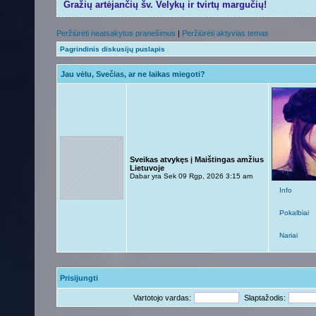
Gražių artėjančių šv. Velykų ir tvirtų margučių!
Peržiūrėti neatsakytus pranešimus
|
Peržiūrėti aktyvias temas
Pagrindinis diskusijų puslapis
Jau vėlu, Svečias, ar ne laikas miegoti?
Sveikas atvykęs į Maištingas amžius
Lietuvoje
Dabar yra Sek 09 Rgp, 2026 3:15 am
Info
Pokalbiai
Nariai
Prisijungti
Vartotojo vardas:
Slaptažodis: