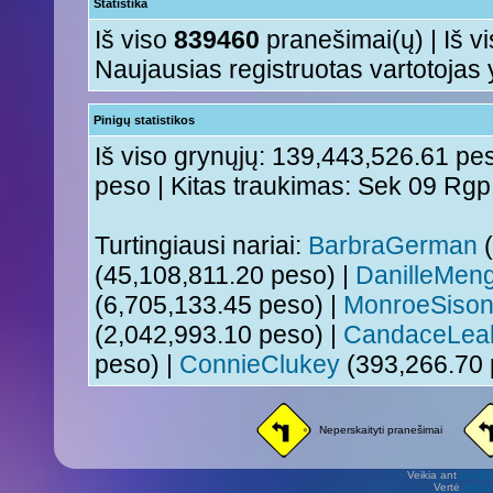
Statistika
Iš viso
839460
pranešimai(ų) | Iš v
Naujausias registruotas vartotojas
Pinigų statistikos
Iš viso grynųjų: 139,443,526.61 pes
peso | Kitas traukimas: Sek 09 Rg
Turtingiausi nariai:
BarbraGerman
(
(45,108,811.20 peso) |
DanilleMeng
(6,705,133.45 peso) |
MonroeSiso
(2,042,993.10 peso) |
CandaceLea
peso) |
ConnieClukey
(393,266.70 
Neperskaityti pranešimai
Veikia ant
phpB
Vertė
Viliu