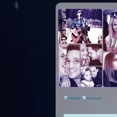
Prisijungti
Registruotis