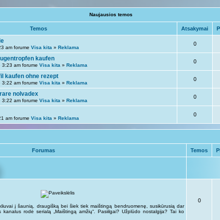
Naujausios temos
Temos
Atsakymai
P
le
0
23 am forume
Visa kita
»
Reklama
l augentropfen kaufen
0
 3:23 am forume
Visa kita
»
Reklama
il kaufen ohne rezept
0
 3:22 am forume
Visa kita
»
Reklama
rare nolvadex
0
 3:22 am forume
Visa kita
»
Reklama
0
21 am forume
Visa kita
»
Reklama
Forumas
Temos
P
0
kliuvai į šaunią, draugišką bei šiek tiek maištingą bendruomenę, susikūrusią dar
kus kanalus rodė serialą „Maištingą amžių“. Pasiilgai? Užplūdo nostalgija? Tai ko