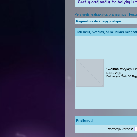
Gražių artėjančių šv. Velykų ir 
Peržiūrėti neatsakytus pranešimus
|
Perži
Pagrindinis diskusijų puslapis
Jau vėlu, Svečias, ar ne laikas miegot
Sveikas atvykęs į 
Lietuvoje
Dabar yra Šeš 08 Rg
Prisijungti
Vartotojo vardas: