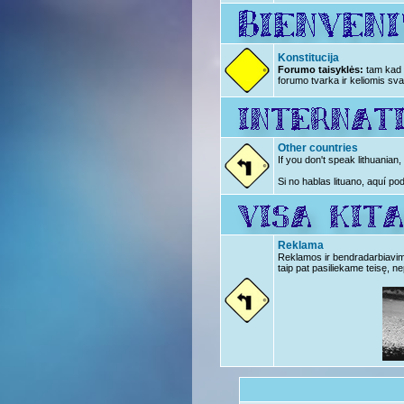
Konstitucija
Forumo taisyklės:
tam kad n
forumo tvarka ir keliomis sva
Other countries
If you don't speak lithuanian
Si no hablas lituano, aquí po
Reklama
Reklamos ir bendradarbiavimo 
taip pat pasiliekame teisę, ne