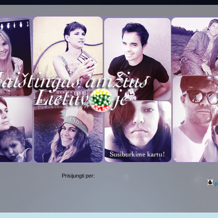
Prisijungti per:
p