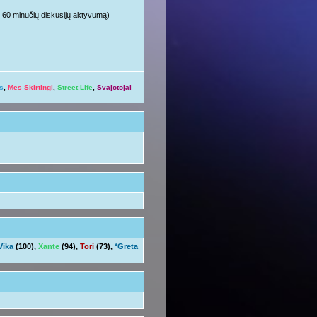
ųjų 60 minučių diskusijų aktyvumą)
s
,
Mes Skirtingi
,
Street Life
,
Svajotojai
Vika
(100),
Xante
(94),
Tori
(73),
*Greta