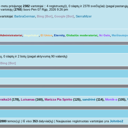
Nelabai..
pm »
o metu prisijungę
2382
vartotojai :: 4 registruotų(i), 0 slaptų ir 2378 svečių(iai) (pagal pastar
vartotojų (
2765
) buvo Pen 07 Rgp, 2026 9:26 pm
o tu?
Juk irgi
 »
vartotojai:
BarbraGerman
,
Bing [Bot]
,
Google [Bot]
,
SierraMizer
Linksmuolės :/
 pm »
ačiū ačiū
ir jus
pm »
Administratoriai
,
Angeliukai
,
El Unico
,
Eternity
,
Globalūs moderatoriai
,
Iki Galo
,
Maištautojo
Ir tave
 »
Su naujais mokslo metais
aha
m »
otų, 0 slaptų ir 2 botų (pagal aktyvumą 90 valandų)
,
Bing [Bot]
raika14
(178),
Luisanaa
(160),
Marizza Pia Spirito
(125),
sandrinė
(114),
Monik-a
(105),
2880
temos(ų) | Iš viso
353
dalyviai(ių) | Naujausias registruotas vartotojas yra
Johnbo2