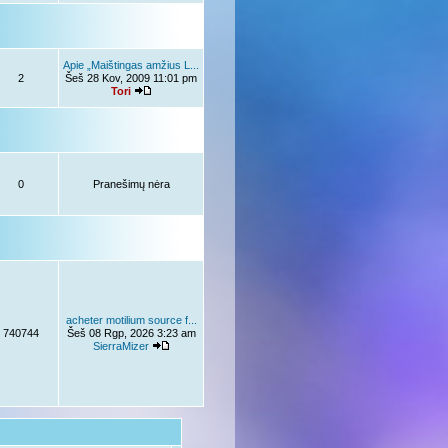
Apie „Maištingas amžius L...
2
Šeš 28 Kov, 2009 11:01 pm
Tori
0
Pranešimų nėra
acheter motilium source f...
740744
Šeš 08 Rgp, 2026 3:23 am
SierraMizer