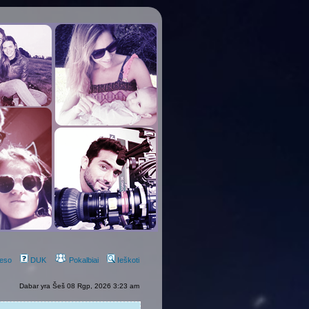
eso
DUK
Pokalbiai
Ieškoti
Dabar yra Šeš 08 Rgp, 2026 3:23 am