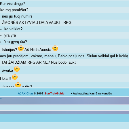
Kur visi dingę?
»
ko rpg pamiršot?
»
nes jis tuoj numirs
 »
ŽMONĖS AKTYVIAU DALYVAUKIT RPG
 »
ką veikiat?
m »
yra yra
m »
Yra gyvų čia?
m »
Istorijos?
Aš Hilda Acosta
 »
mes jau pradėjom, vakare, manau, Pablo prisijungs. Siūlau veiklai gal ir kok
TAI ŽAIDŽIAM RPG AR NE? Nusibodo laukt
»
Sveika
»
Hola!!!
»
ilsiuosi
o jūs?
 »
AJAX Chat
© 2007
StarTrekGuide
• Atsinaujina kas
5
sekundės
Ką veikiat?
a
Žinoma, bet ne visada išeina
 pm »
galima ir atsipalaiduoti nuo mokslų
 »
Mokslai
D
 pm »
kodėl ne linksmuolė? kas tau trukdo ja būti?
»