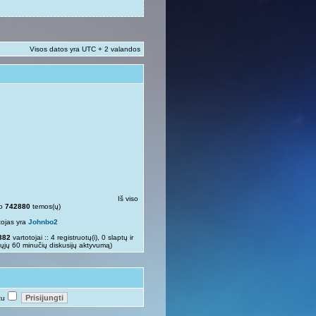
Visos datos yra UTC + 2 valandos
Iš viso
so
742880
temos(ų)
tojas yra
Johnbo2
382
vartotojai :: 4 registruotų(i), 0 slaptų ir
rųjų 60 minučių diskusijų aktyvumą)
tu