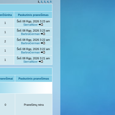
1
,
2
,
3
,
4
,
5
eržiūrėta
Paskutinis pranešimas
Šeš 08 Rgp, 2026 3:23 am
1
SierraMizer
Šeš 08 Rgp, 2026 3:23 am
1
BarbraGerman
Šeš 08 Rgp, 2026 3:22 am
2
BarbraGerman
Šeš 08 Rgp, 2026 3:22 am
1
BarbraGerman
Šeš 08 Rgp, 2026 3:21 am
1
SierraMizer
ranešimai
Paskutinis pranešimas
0
Pranešimų nėra