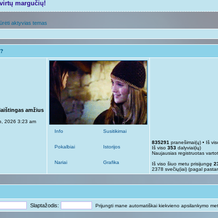
tvirtų margučių!
ūrėti aktyvias temas
i?
Maištingas amžius
p, 2026 3:23 am
Info
Susitikimai
835291
pranešimai(ų) • Iš vi
Pokalbiai
Istorijos
Iš viso
353
dalyviai(ių)
Naujausias registruotas varto
Nariai
Grafika
Iš viso šiuo metu prisijungę
2
2378 svečių(iai) (pagal pasta
Slaptažodis:
Prijungti mane automatiškai kiekvieno apsilankymo me