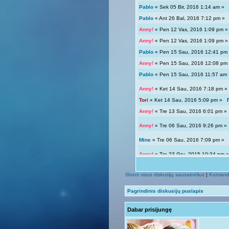
Pablo
« Sek 05 Bir, 2016 1:14 am 
Pablo
« Ant 26 Bal, 2016 7:12 pm 
Anny!
« Pen 12 Vas, 2016 1:09 pm
Anny!
« Pen 12 Vas, 2016 1:09 pm
Pablo
« Pen 15 Sau, 2016 12:41 p
Anny!
« Pen 15 Sau, 2016 12:08 p
Pablo
« Pen 15 Sau, 2016 11:57 a
Anny!
« Ket 14 Sau, 2016 7:18 pm
Tori
« Ket 14 Sau, 2016 5:09 pm »
Anny!
« Tre 13 Sau, 2016 6:01 pm 
Anny!
« Tre 06 Sau, 2016 9:26 pm 
Mine
« Tre 06 Sau, 2016 7:09 pm 
Anny!
« Tre 23 Gru, 2015 10:34 pm
Tori
« Tre 23 Gru, 2015 12:04 pm »
Ištrinti visus diskusijų sausainėlius
|
Komand
Giedryte.
« Pen 18 Rgs, 2015 7:02
Pagrindinis diskusijų puslapis
Anny!
« Sek 13 Rgs, 2015 9:54 pm
Dabar prisijungę
Giedryte.
« Sek 13 Rgs, 2015 7:40
Anny!
« Pir 07 Rgs, 2015 9:14 pm 