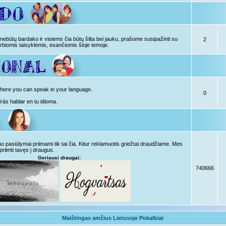
ebūtų bardako ir visiems čia būtų šilta bei jauku, prašome susipažinti su
2
rbiomis taisyklėmis, esančiomis šioje temoje.
, here you can speak in your language.
0
drás hablar en tu idioma.
pasiūlymai priimami tik tai čia. Kitur reklamuotis griežtai draudžiame. Mes
priimti tavęs į draugus.
Geriausi draugai:
740666
Maištingas amžius Lietuvoje Pokalbiai