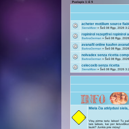
Puslapis
1
iš
5
acheter motilium source fiab
SierraMizer
» Šeš 08 Rgp, 2026 3:
ropinirol rezeptfrei ropiniro
BarbraGerman
» Šeš 08 Rgp, 2026
avanafil online kaufen avanaf
BarbraGerman
» Šeš 08 Rgp, 2026
nolvadex senza ricetta comp
BarbraGerman
» Šeš 08 Rgp, 2026
celecoxib senza ricetta
SierraMizer
» Šeš 08 Rgp, 2026 3:
Miela čia atklydusi siela,
Visų pirma tariu labas! Tu pa
tais laikais, kai per lietuviš
lauki? Junkis prie mūsų!