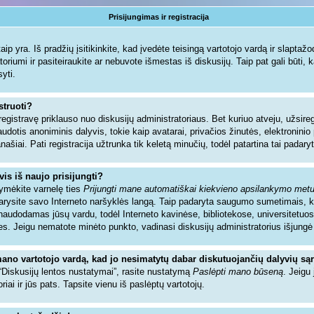
Prisijungimas ir registracija
ip yra. Iš pradžių įsitikinkite, kad įvedėte teisingą vartotojo vardą ir slaptažodį.
toriumi ir pasiteiraukite ar nebuvote išmestas iš diskusijų. Taip pat gali būti, 
syti.
struoti?
registravę priklauso nuo diskusijų administratoriaus. Bet kuriuo atveju, užsir
audotis anoniminis dalyvis, tokie kaip avatarai, privačios žinutės, elektronin
našiai. Pati registracija užtrunka tik keletą minučių, todėl patartina tai padaryt
vis iš naujo prisijungti?
žymėkite varnelę ties
Prijungti mane automatiškai kiekvieno apsilankymo met
ždarysite savo Interneto naršyklės langą. Taip padaryta saugumo sumetimais, 
sinaudodamas jūsų vardu, todėl Interneto kavinėse, bibliotekose, universitetuos
es. Jeigu nematote minėto punkto, vadinasi diskusijų administratorius išjungė
mano vartotojo vardą, kad jo nesimatytų dabar diskutuojančių dalyvių są
 “Diskusijų lentos nustatymai”, rasite nustatymą
Paslėpti mano būseną
. Jeigu 
riai ir jūs pats. Tapsite vienu iš paslėptų vartotojų.