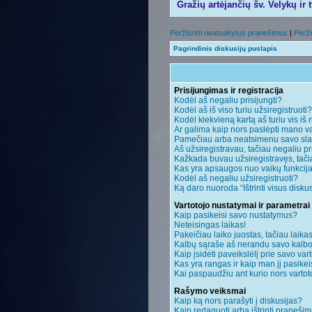
Gražių artėjančių šv. Velykų ir 
Peržiūrėti neatsakytus pranešimus
|
Perži
Pagrindinis diskusijų puslapis
Prisijungimas ir registracija
Kodėl aš negaliu prisijungti?
Kodėl aš iš viso turiu užsiregistruoti?
Kodėl kiekvieną kartą aš turiu vis iš 
Ar galima kaip nors paslėpti mano va
Pamečiau arba neatsimenu savo sla
Aš užsiregistravau, tačiau negaliu pri
Kažkada buvau užsiregistravęs, tačiau
Kas yra apsaugos nuo vaikų funkci
Kodėl aš negaliu užsiregistruoti?
Ką daro nuoroda “Ištrinti visus disku
Vartotojo nustatymai ir parametrai
Kaip pasikeisi savo nustatymus?
Neteisingas laikas!
Pakeičiau laiko juostas, tačiau laikas
Kalbų sąraše aš nerandu savo kalbo
Kaip įsidėti paveikslėlį prie savo var
Kas yra rangas ir kaip man jį pasikei
Kai paspaudžiu ant kurio nors vartot
Rašymo veiksmai
Kaip ką nors parašyti į diskusijas?
Kaip redaguoti arba ištrinti praneši