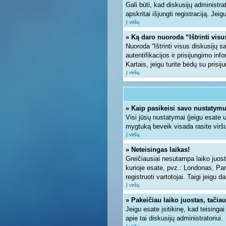
Gali būti, kad diskusijų administra
apskritai išjungti registraciją. Jei
Į viršų
» Ką daro nuoroda “Ištrinti vis
Nuoroda “Ištrinti visus diskusijų 
autentifikacijos ir prisijungimo inf
Kartais, jeigu turite bėdų su prisi
Į viršų
» Kaip pasikeisi savo nustatym
Visi jūsų nustatymai (jeigu esate
mygtuką beveik visada rasite viršu
Į viršų
» Neteisingas laikas!
Greičiausiai nesutampa laiko juosto
kurioje esate, pvz.: Londonas, Paryž
registruoti vartotojai. Taigi jeigu 
Į viršų
» Pakeičiau laiko juostas, tačiau
Jeigu esate įsitikinę, kad teisinga
apie tai diskusijų administratoriui.