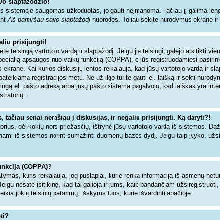
vo slaptažodžio!
s sistemoje saugomas užkoduotas, jo gauti neįmanoma. Tačiau jį galima lengva
ant
Aš pamiršau savo slaptažodį
nuorodos. Toliau sekite nurodymus ekrane ir ne
liu prisijungti!
dėte teisingą vartotojo vardą ir slaptažodį. Jeigu jie teisingi, galėjo atsitikti vi
specialią apsaugos nuo vaikų funkciją (COPPA), o jūs registruodamiesi pasiri
 ekrane. Kai kurios diskusijų lentos reikalauja, kad jūsų vartotojo vardą ir sl
 pateikiama registracijos metu. Ne už ilgo turite gauti el. laišką ir sekti nurod
isingą el. pašto adresą arba jūsų pašto sistema pagalvojo, kad laiškas yra inte
stratorių.
tačiau senai nerašiau į diskusijas, ir negaliu prisijungti. Ką daryti?!
torius, dėl kokių nors priežasčių, ištrynė jūsų vartotojo vardą iš sistemos. Da
inami iš sistemos norint sumažinti duomenų bazės dydį. Jeigu taip įvyko, užsir
unkcija (COPPA)?
tymas, kuris reikalauja, jog puslapiai, kurie renka informaciją iš asmenų netur
Jeigu nesate įsitikinę, kad tai galioja ir jums, kaip bandančiam užsiregistruoti,
ia jokių teisinių patarimų, išskyrus tuos, kurie išvardinti apačioje.
ti?