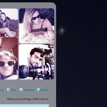
eso
DUK
Pokalbiai
Ieškoti
Dabar yra Ket 06 Rgp, 2026 6:30 pm