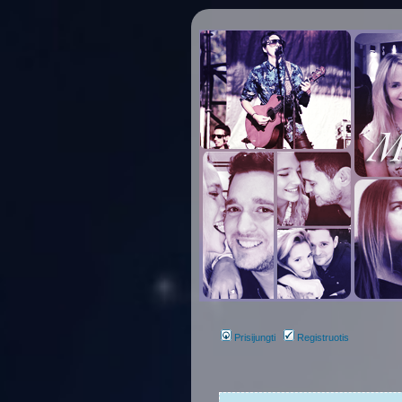
Prisijungti
Registruotis