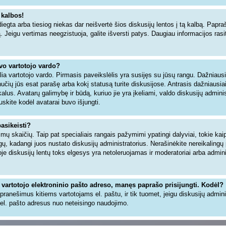
 kalbos!
iegta arba tiesiog niekas dar neišvertė šios diskusijų lentos į tą kalbą. Papra
ą. Jeigu vertimas neegzistuoja, galite išversti patys. Daugiau informacijos ra
avo vartotojo vardo?
šalia vartotojo vardo. Pirmasis paveikslėlis yra susijęs su jūsų rangu. Dažniaus
inučių jūs esat parašę arba kokį statusą turite diskusijose. Antrasis dažniausia
alus. Avatarų galimybę ir būdą, kuriuo jie yra įkeliami, valdo diskusijų adminis
uskite kodėl avatarai buvo išjungti.
pasikeisti?
ų skaičių. Taip pat specialiais rangais pažymimi ypatingi dalyviai, tokie kaip 
angų, kadangi juos nustato diskusijų administratorius. Nerašinėkite nereikaling
 diskusijų lentų toks elgesys yra netoleruojamas ir moderatoriai arba adminis
 vartotojo elektroninio pašto adreso, manęs paprašo prisijungti. Kodėl?
ti pranešimus kitiems vartotojams el. paštu, ir tik tuomet, jeigu diskusijų admin
el. pašto adresus nuo neteisingo naudojimo.