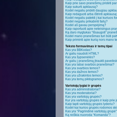
Kaip prie savo pranešimų pridėti pa
Kaip sukurti apklausą?
Kodėl negaliu pridėti daugiau apkl
Kaip redaguoti arba ištrinti apklausą
Kodėl negaliu patekti į kai kuriuos 
Kodėl negaliu prikabinti failų?
Kodėl aš gavau perspėjimą?
Kaip raportuoti apie neteisingus pr
Ką daro mygtukas “Išsaugoti” pran
Kodėl mano pranešimas turi būti patv
Kaip priminti apie kurią nors mano 
Teksto formavimas ir temų tipai
Kas yra BBKodas?
Ar galiu naudoti HTML?
Kas yra šypsenėlės?
Ar galiu į pranešimą įtraukti paveiksl
Kas yra labai svarbūs pranešimai?
Kas yra svarbios temos?
Kas yra dažnos temos?
Kas yra užrakintos temos?
Kas yra temų piktogramos?
Vartotojų lygiai ir grupės
Kas yra administratoriai?
Kas yra moderatoriai?
Kas yra vartotojų grupės?
Kur yra vartotojų grupės ir kaip prie j
Kaip tapti vartotojų grupės lyderiu?
Kodėl kai kurios grupės rodomos ski
Kas yra “Pagrindinė vartotojų grupė
Ką reiškia nuoroda “Komanda”?