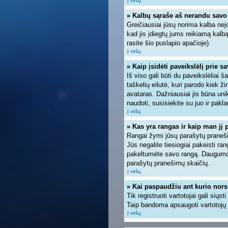
Į viršų
» Kalbų sąraše aš nerandu savo
Greičiausiai jūsų norima kalba neįd
kad jis įdiegtų jums reikiamą kalb
rasite šio puslapio apačioje).
Į viršų
» Kaip įsidėti paveikslėlį prie s
Iš viso gali būti du paveikslėliai 
taškelių eilutė, kuri parodo kiek ž
avataras. Dažniausiai jis būna unik
naudoti, susisiekite su juo ir pakla
Į viršų
» Kas yra rangas ir kaip man jį 
Rangai žymi jūsų parašytų pranešim
Jūs negalite tiesiogiai pakeisti r
pakeltumėte savo rangą. Daugumoje
parašytų pranešimų skaičių.
Į viršų
» Kai paspaudžiu ant kurio nors
Tik registruoti vartotojai gali siųs
Taip bandoma apsaugoti vartotojų 
Į viršų