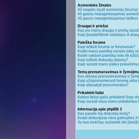
Asmeninės žinutės
Aš negaliu siųsti asmeninių žinučių!
Aš gaunu nepageidaujamas asmenin
Aš gaunu nepageidaujamus laiškus ir 
Draugai ir priešai
Kas yra mano draugų ir priešų sąraš
Kaip įtraukti/ištrinti vartotojus iš dr
Paieška forume
Kaip ieškoti forume ar forumuose?
Kodėl mano paieška nerado jokių re
Kodėl vykdant paiešką rodo tik tušči
Kaip ieškoti diskusijų dalyvių?
Kaip surasti mano paties pranešimus
Temų prenumeravimas ir žymėjim
Kuo skiriasi prenumeravimas ir žym
Kaip užsiprenumeruoti forumą arba
Kaip atsisakyti prenumeratos?
Prikabinti failai
Kokius failus galiu prikabinti šioje di
Kaip surasti visus mano prikabintus 
Informacija apie phpBB 3
Kas parašė šią diskusijų lentą?
Kodėl diskusijose nėra galimybės X
Su kuo turėčiau susisiekti dėl įžeidž