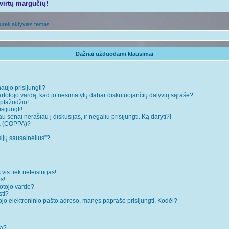
tvirtų margučių!
ūrėti aktyvias temas
Dažnai užduodami klausimai
naujo prisijungti?
rtotojo vardą, kad jo nesimatytų dabar diskutuojančių dalyvių sąraše?
ptažodžio!
sijungti!
 senai nerašiau į diskusijas, ir negaliu prisijungti. Ką daryti?!
ja (COPPA)?
sijų sausainėlius”?
 vis tiek neteisingas!
s!
totojo vardo?
sti?
ojo elektroninio pašto adreso, manęs paprašo prisijungti. Kodėl?
mą?