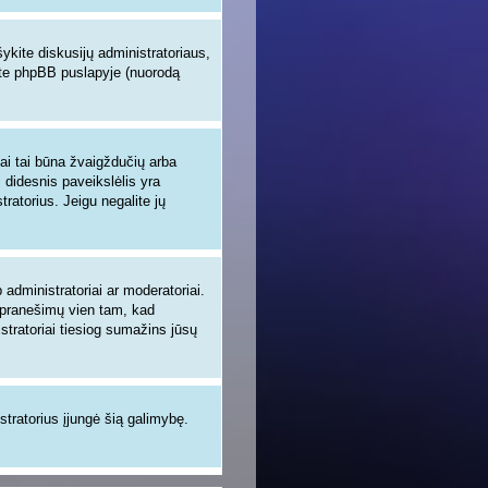
šykite diskusijų administratoriaus,
site phpBB puslapyje (nuorodą
iai tai būna žvaigždučių arba
i didesnis paveikslėlis yra
tratorius. Jeigu negalite jų
administratoriai ar moderatoriai.
ų pranešimų vien tam, kad
tratoriai tiesiog sumažins jūsų
istratorius įjungė šią galimybę.