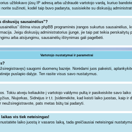
torius užblokavo jūsų IP adresą arba uždraudė vartotojo vardą, kuriuo bandote u
gu norite sužinoti, kodėl taip buvo padaryta, susisiekite su diskusijų administrat
us diskusijų sausainėlius”?
sausainėlius” ištrina visus phpBB programinės įrangos sukurtus sausainėlius,
ormacija. Jeigu diskusijų administratorius įjungė, jie taip pat teikia perskaityt
jungimu arba atsijungimu, sausainėlių ištrynimas gali pagelbėti.
Vartotojo nustatymai ir parametrai
us?
 užsiregistravęs) saugomi duomenų bazėje. Norėdami juos pakeisti, aplankykite
tinėje puslapio dalyje. Ten rasite visus savo nustatymus.
s. Tokiu atveju keliaukite į vartotojo valdymo pultą ir pasikeiskite savo laiko j
ius, Niujorkas, Sidnėjus ir t.t. Įsidėmėkite, kad keisti laiko juostas, kaip ir d
dar neužsiregistravote, pats metas būtų tai padaryti.
 laikas vis tiek neteisingas!
i nustatėte laiko juostą ir vasaros laiką, tada greičiausiai neteisingai nustatym