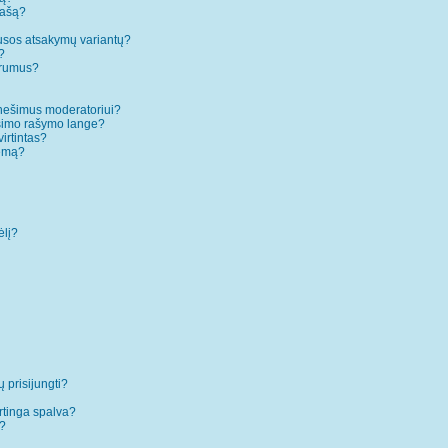
rašą?
ausos atsakymų variantų?
?
forumus?
anešimus moderatoriui?
ešimo rašymo lange?
irtintas?
temą?
ėlį?
ų prisijungti?
rtinga spalva?
”?