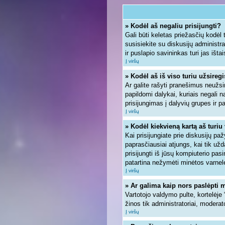
» Kodėl aš negaliu prisijungti?
Gali būti keletas priežasčių kodėl ta
susisiekite su diskusijų administra
ir puslapio savininkas turi jas ištai
Į viršų
» Kodėl aš iš viso turiu užsiregi
Ar galite rašyti pranešimus neužsi
papildomi dalykai, kuriais negali n
prisijungimas į dalyvių grupes ir pa
Į viršų
» Kodėl kiekvieną kartą aš turiu 
Kai prisijungiate prie diskusijų pa
paprasčiausiai atjungs, kai tik u
prisijungti iš jūsų kompiuterio pa
patartina nežymėti minėtos varnel
Į viršų
» Ar galima kaip nors paslėpti 
Vartotojo valdymo pulte, kortelėje
žinos tik administratoriai, moderato
Į viršų