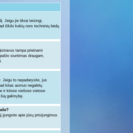
 Jeigu jie tikrai teisingi,
kad iškilo kokių nors techninių bėdų
egistravus tampa prieinami
io pašto siuntimas draugam,
i.
u
. Jeigu to nepadarysite, jus
kad kitas asmuo negalėtų
e ir kitose viešose vietose
 šią galimybę.
raše?
jį įjungsite apie jūsų prisijungimus