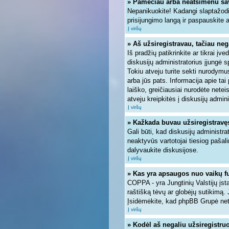
» Pamečiau arba neatsimenu sa
Nepanikuokite! Kadangi slaptažodi
prisijungimo langą ir paspauskite 
Į viršų
» Aš užsiregistravau, tačiau nega
Iš pradžių patikrinkite ar tikrai įve
diskusijų administratorius įjungė 
Tokiu atveju turite sekti nurodymus
arba jūs pats. Informacija apie tai
laiško, greičiausiai nurodėte nete
atveju kreipkitės į diskusijų admini
Į viršų
» Kažkada buvau užsiregistravęs, 
Gali būti, kad diskusijų administra
neaktyvūs vartotojai tiesiog pašal
dalyvaukite diskusijose.
Į viršų
» Kas yra apsaugos nuo vaikų f
COPPA - yra Jungtinių Valstijų įsta
raštišką tėvų ar globėjų sutikimą. 
Įsidėmėkite, kad phpBB Grupė neteik
Į viršų
» Kodėl aš negaliu užsiregistruo