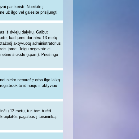
i pasikeisti. Nueikite į
 už ilgo vėl galėsite prisijungti.
enas iš dviejų dalykų. Galbūt
nkote, kad jums dar nėra 13 metų.
aptažodį aktyvuotų administratorius
ymais jame. Jeigu negavote el.
rnetinė šiukšlė (spam). Priešingu
žnai nieko neparašę arba ilgą laiką
egistruokite iš naujo ir aktyviau
inčių 13 metų, turi tam turėti
 kreipkitės pagalbos į teisininką.