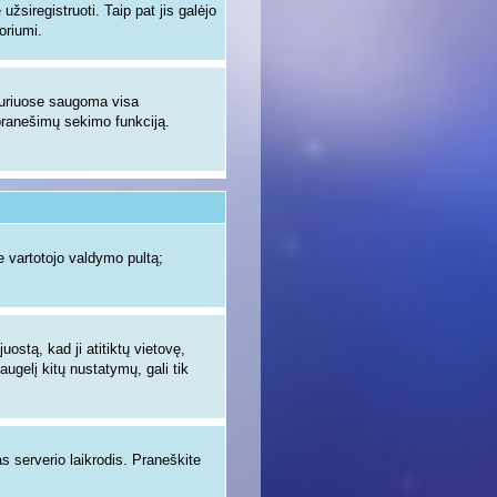
žsiregistruoti. Taip pat jis galėjo
oriumi.
 kuriuose saugoma visa
ų pranešimų sekimo funkciją.
 vartotojo valdymo pultą;
uostą, kad ji atitiktų vietovę,
augelį kitų nustatymų, gali tik
as serverio laikrodis. Praneškite