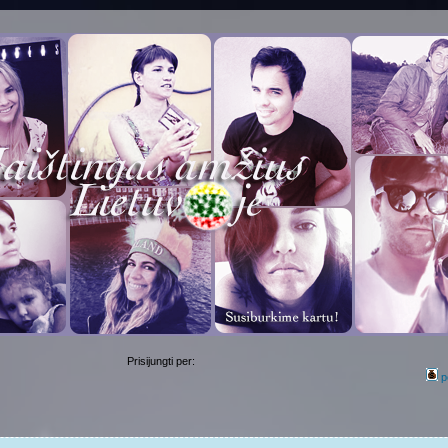
Prisijungti per:
p