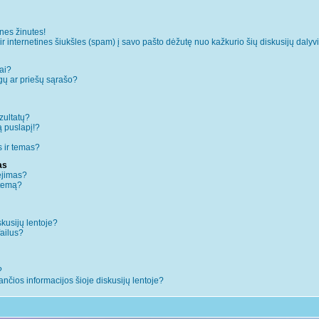
es žinutes!
internetines šiukšles (spam) į savo pašto dėžutę nuo kažkurio šių diskusijų dalyvi
ai?
augų ar priešų sąrašo?
zultatų?
ą puslapį!?
 ir temas?
as
ėjimas?
 temą?
skusijų lentoje?
failus?
?
iančios informacijos šioje diskusijų lentoje?