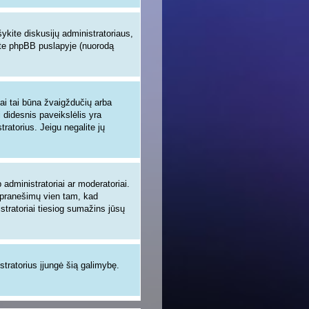
šykite diskusijų administratoriaus,
site phpBB puslapyje (nuorodą
iai tai būna žvaigždučių arba
i didesnis paveikslėlis yra
tratorius. Jeigu negalite jų
administratoriai ar moderatoriai.
ų pranešimų vien tam, kad
tratoriai tiesiog sumažins jūsų
istratorius įjungė šią galimybę.