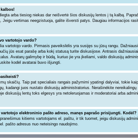
 kalbos!
iegta arba tiesiog niekas dar neišvertė šios diskusijų lentos į tą kalbą. Papra
ą. Jeigu vertimas neegzistuoja, galite išversti patys. Daugiau informacijos ra
avo vartotojo vardo?
šalia vartotojo vardo. Pirmasis paveikslėlis yra susijęs su jūsų rangu. Dažniaus
inučių jūs esat parašę arba kokį statusą turite diskusijose. Antrasis dažniausia
alus. Avatarų galimybę ir būdą, kuriuo jie yra įkeliami, valdo diskusijų adminis
uskite kodėl avatarai buvo išjungti.
pasikeisti?
ų skaičių. Taip pat specialiais rangais pažymimi ypatingi dalyviai, tokie kaip 
angų, kadangi juos nustato diskusijų administratorius. Nerašinėkite nereikaling
 diskusijų lentų toks elgesys yra netoleruojamas ir moderatoriai arba adminis
 vartotojo elektroninio pašto adreso, manęs paprašo prisijungti. Kodėl?
ti pranešimus kitiems vartotojams el. paštu, ir tik tuomet, jeigu diskusijų admin
el. pašto adresus nuo neteisingo naudojimo.