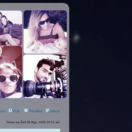
eso
DUK
Pokalbiai
Ieškoti
Dabar yra Šeš 08 Rgp, 2026 10:51 am