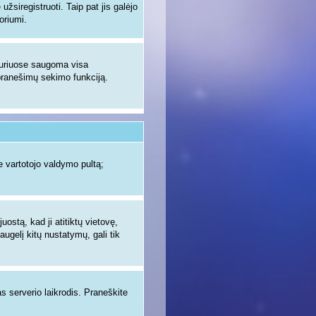
žsiregistruoti. Taip pat jis galėjo
oriumi.
 kuriuose saugoma visa
ų pranešimų sekimo funkciją.
 vartotojo valdymo pultą;
uostą, kad ji atitiktų vietovę,
augelį kitų nustatymų, gali tik
as serverio laikrodis. Praneškite