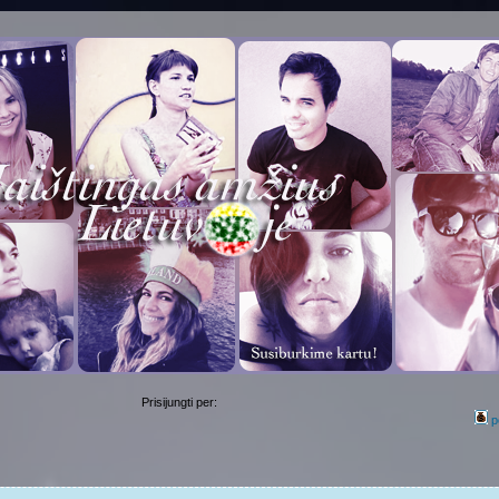
Prisijungti per:
p