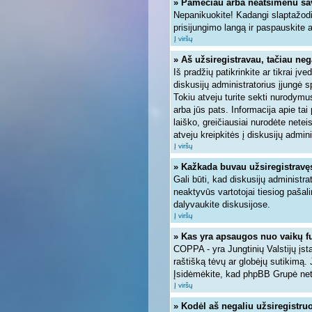
» Pamečiau arba neatsimenu sa
Nepanikuokite! Kadangi slaptažodi
prisijungimo langą ir paspauskite 
Į viršų
» Aš užsiregistravau, tačiau nega
Iš pradžių patikrinkite ar tikrai įve
diskusijų administratorius įjungė 
Tokiu atveju turite sekti nurodymus
arba jūs pats. Informacija apie tai
laiško, greičiausiai nurodėte nete
atveju kreipkitės į diskusijų admini
Į viršų
» Kažkada buvau užsiregistravęs, 
Gali būti, kad diskusijų administra
neaktyvūs vartotojai tiesiog pašal
dalyvaukite diskusijose.
Į viršų
» Kas yra apsaugos nuo vaikų f
COPPA - yra Jungtinių Valstijų įsta
raštišką tėvų ar globėjų sutikimą. 
Įsidėmėkite, kad phpBB Grupė neteik
Į viršų
» Kodėl aš negaliu užsiregistruo