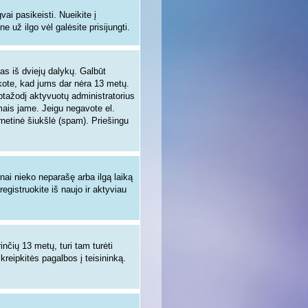
i pasikeisti. Nueikite į
 už ilgo vėl galėsite prisijungti.
enas iš dviejų dalykų. Galbūt
nkote, kad jums dar nėra 13 metų.
aptažodį aktyvuotų administratorius
ymais jame. Jeigu negavote el.
rnetinė šiukšlė (spam). Priešingu
žnai nieko neparašę arba ilgą laiką
egistruokite iš naujo ir aktyviau
inčių 13 metų, turi tam turėti
 kreipkitės pagalbos į teisininką.