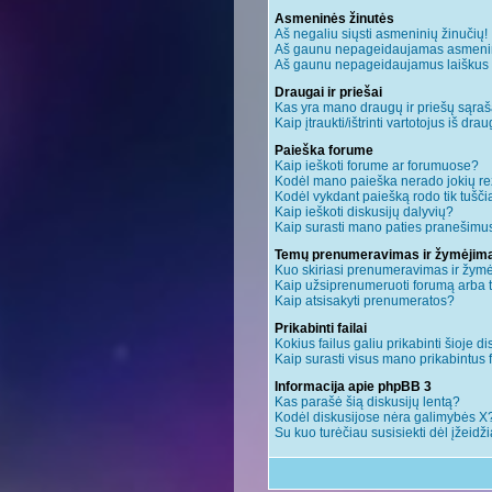
Asmeninės žinutės
Aš negaliu siųsti asmeninių žinučių!
Aš gaunu nepageidaujamas asmenin
Aš gaunu nepageidaujamus laiškus ir 
Draugai ir priešai
Kas yra mano draugų ir priešų sąraš
Kaip įtraukti/ištrinti vartotojus iš dr
Paieška forume
Kaip ieškoti forume ar forumuose?
Kodėl mano paieška nerado jokių re
Kodėl vykdant paiešką rodo tik tušči
Kaip ieškoti diskusijų dalyvių?
Kaip surasti mano paties pranešimus
Temų prenumeravimas ir žymėjim
Kuo skiriasi prenumeravimas ir žym
Kaip užsiprenumeruoti forumą arba
Kaip atsisakyti prenumeratos?
Prikabinti failai
Kokius failus galiu prikabinti šioje di
Kaip surasti visus mano prikabintus 
Informacija apie phpBB 3
Kas parašė šią diskusijų lentą?
Kodėl diskusijose nėra galimybės X
Su kuo turėčiau susisiekti dėl įžeidž