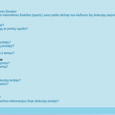
es žinutes!
internetines šiukšles (spam) į savo pašto dėžutę nuo kažkurio šių diskusijų dalyvi
ai?
augų ar priešų sąrašo?
zultatų?
ą puslapį!?
 ir temas?
as
ėjimas?
 temą?
skusijų lentoje?
failus?
?
iančios informacijos šioje diskusijų lentoje?