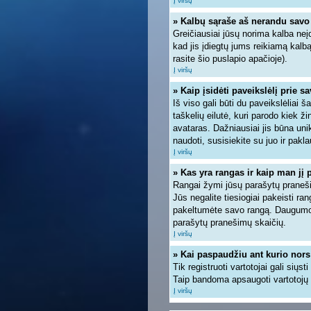
Į viršų
» Kalbų sąraše aš nerandu savo
Greičiausiai jūsų norima kalba neįd
kad jis įdiegtų jums reikiamą kalb
rasite šio puslapio apačioje).
Į viršų
» Kaip įsidėti paveikslėlį prie s
Iš viso gali būti du paveikslėliai 
taškelių eilutė, kuri parodo kiek ž
avataras. Dažniausiai jis būna unik
naudoti, susisiekite su juo ir pakla
Į viršų
» Kas yra rangas ir kaip man jį 
Rangai žymi jūsų parašytų pranešim
Jūs negalite tiesiogiai pakeisti r
pakeltumėte savo rangą. Daugumoje
parašytų pranešimų skaičių.
Į viršų
» Kai paspaudžiu ant kurio nors
Tik registruoti vartotojai gali siųs
Taip bandoma apsaugoti vartotojų 
Į viršų