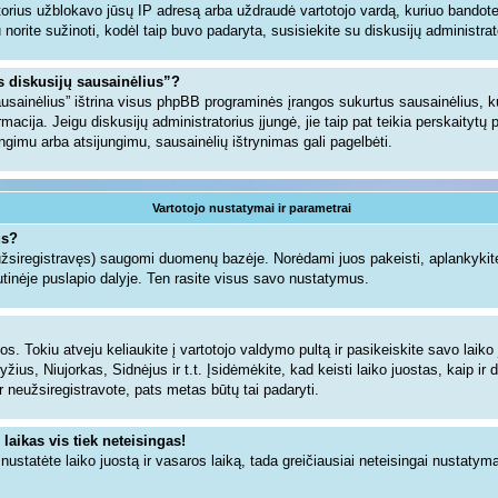
torius užblokavo jūsų IP adresą arba uždraudė vartotojo vardą, kuriuo bandote u
gu norite sužinoti, kodėl taip buvo padaryta, susisiekite su diskusijų administrat
us diskusijų sausainėlius”?
sausainėlius” ištrina visus phpBB programinės įrangos sukurtus sausainėlius,
ormacija. Jeigu diskusijų administratorius įjungė, jie taip pat teikia perskaityt
jungimu arba atsijungimu, sausainėlių ištrynimas gali pagelbėti.
Vartotojo nustatymai ir parametrai
us?
 užsiregistravęs) saugomi duomenų bazėje. Norėdami juos pakeisti, aplankykite
tinėje puslapio dalyje. Ten rasite visus savo nustatymus.
s. Tokiu atveju keliaukite į vartotojo valdymo pultą ir pasikeiskite savo laiko j
ius, Niujorkas, Sidnėjus ir t.t. Įsidėmėkite, kad keisti laiko juostas, kaip ir d
dar neužsiregistravote, pats metas būtų tai padaryti.
 laikas vis tiek neteisingas!
i nustatėte laiko juostą ir vasaros laiką, tada greičiausiai neteisingai nustatym