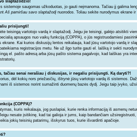
vo slaptažodžio!
s sistemoje saugomas užkoduotas, jo gauti neįmanoma. Tačiau jį galima lengva
ant
Aš pamiršau savo slaptažodį
nuorodos. Toliau sekite nurodymus ekrane ir ne
liu prisijungti!
dėte teisingą vartotojo vardą ir slaptažodį. Jeigu jie teisingi, galėjo atsitikti vi
specialią apsaugos nuo vaikų funkciją (COPPA), o jūs registruodamiesi pasiri
 ekrane. Kai kurios diskusijų lentos reikalauja, kad jūsų vartotojo vardą ir sl
 pateikiama registracijos metu. Ne už ilgo turite gauti el. laišką ir sekti nurod
isingą el. pašto adresą arba jūsų pašto sistema pagalvojo, kad laiškas yra inte
stratorių.
tačiau senai nerašiau į diskusijas, ir negaliu prisijungti. Ką daryti?!
torius, dėl kokių nors priežasčių, ištrynė jūsų vartotojo vardą iš sistemos. Da
inami iš sistemos norint sumažinti duomenų bazės dydį. Jeigu taip įvyko, užsir
unkcija (COPPA)?
tymas, kuris reikalauja, jog puslapiai, kurie renka informaciją iš asmenų netur
Jeigu nesate įsitikinę, kad tai galioja ir jums, kaip bandančiam užsiregistruoti,
ia jokių teisinių patarimų, išskyrus tuos, kurie išvardinti apačioje.
ti?