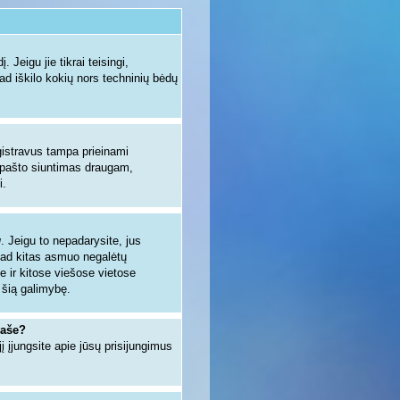
 Jeigu jie tikrai teisingi,
kad iškilo kokių nors techninių bėdų
egistravus tampa prieinami
io pašto siuntimas draugam,
i.
u
. Jeigu to nepadarysite, jus
kad kitas asmuo negalėtų
e ir kitose viešose vietose
 šią galimybę.
raše?
jį įjungsite apie jūsų prisijungimus