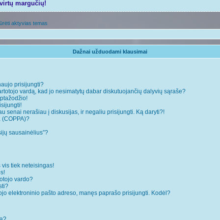
tvirtų margučių!
ūrėti aktyvias temas
Dažnai užduodami klausimai
naujo prisijungti?
rtotojo vardą, kad jo nesimatytų dabar diskutuojančių dalyvių sąraše?
ptažodžio!
sijungti!
 senai nerašiau į diskusijas, ir negaliu prisijungti. Ką daryti?!
ja (COPPA)?
sijų sausainėlius”?
 vis tiek neteisingas!
s!
totojo vardo?
sti?
ojo elektroninio pašto adreso, manęs paprašo prisijungti. Kodėl?
mą?