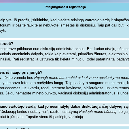
Prisijungimas ir registracija
ip yra. Iš pradžių įsitikinkite, kad įvedėte teisingą vartotojo vardą ir slaptažodį.
toriumi ir pasiteiraukite ar nebuvote išmestas iš diskusijų. Taip pat gali būti, 
syti.
struoti?
registravę priklauso nuo diskusijų administratoriaus. Bet kuriuo atveju, užsir
audotis anoniminis dalyvis, tokie kaip avatarai, privačios žinutės, elektronin
našiai. Pati registracija užtrunka tik keletą minučių, todėl patartina tai padaryt
vis iš naujo prisijungti?
žymėkite varnelę ties
Prijungti mane automatiškai kiekvieno apsilankymo met
ždarysite savo Interneto naršyklės langą. Taip padaryta saugumo sumetimais, 
sinaudodamas jūsų vardu, todėl Interneto kavinėse, bibliotekose, universitetuos
es. Jeigu nematote minėto punkto, vadinasi diskusijų administratorius išjungė
mano vartotojo vardą, kad jo nesimatytų dabar diskutuojančių dalyvių są
 “Diskusijų lentos nustatymai”, rasite nustatymą
Paslėpti mano būseną
. Jeigu 
riai ir jūs pats. Tapsite vienu iš paslėptų vartotojų.