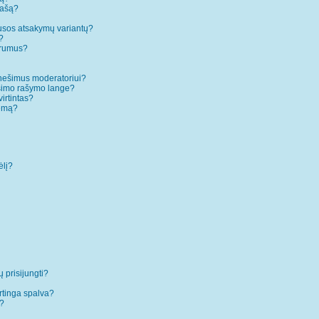
rašą?
ausos atsakymų variantų?
?
forumus?
anešimus moderatoriui?
ešimo rašymo lange?
irtintas?
temą?
ėlį?
ų prisijungti?
rtinga spalva?
”?