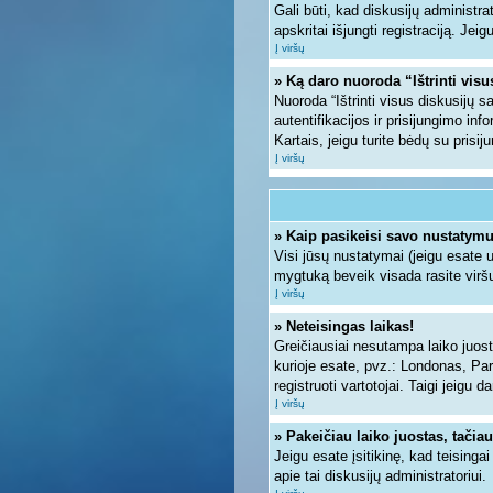
Gali būti, kad diskusijų administra
apskritai išjungti registraciją. Jei
Į viršų
» Ką daro nuoroda “Ištrinti vis
Nuoroda “Ištrinti visus diskusijų 
autentifikacijos ir prisijungimo inf
Kartais, jeigu turite bėdų su prisi
Į viršų
» Kaip pasikeisi savo nustatym
Visi jūsų nustatymai (jeigu esate
mygtuką beveik visada rasite viršu
Į viršų
» Neteisingas laikas!
Greičiausiai nesutampa laiko juosto
kurioje esate, pvz.: Londonas, Paryž
registruoti vartotojai. Taigi jeigu 
Į viršų
» Pakeičiau laiko juostas, tačiau
Jeigu esate įsitikinę, kad teisinga
apie tai diskusijų administratoriui.