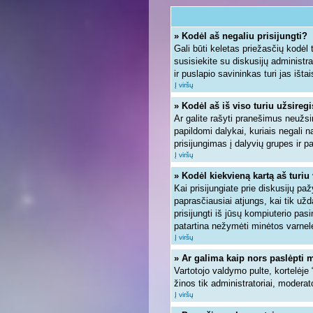
» Kodėl aš negaliu prisijungti?
Gali būti keletas priežasčių kodėl ta
susisiekite su diskusijų administra
ir puslapio savininkas turi jas ištai
Į viršų
» Kodėl aš iš viso turiu užsiregi
Ar galite rašyti pranešimus neužsi
papildomi dalykai, kuriais negali n
prisijungimas į dalyvių grupes ir pa
Į viršų
» Kodėl kiekvieną kartą aš turiu 
Kai prisijungiate prie diskusijų pa
paprasčiausiai atjungs, kai tik u
prisijungti iš jūsų kompiuterio pa
patartina nežymėti minėtos varnel
Į viršų
» Ar galima kaip nors paslėpti 
Vartotojo valdymo pulte, kortelėje
žinos tik administratoriai, moderato
Į viršų