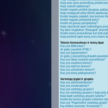
Kaip prie savo pranešimų pridėti pa
Kaip sukurti apklausą?
Kodėl negaliu pridėti daugiau apkl
Kaip redaguoti arba ištrinti apklausą
Kodėl negaliu patekti į kai kuriuos 
Kodėl negaliu prikabinti failų?
Kodėl aš gavau perspėjimą?
Kaip raportuoti apie neteisingus pr
Ką daro mygtukas “Išsaugoti” pran
Kodėl mano pranešimas turi būti patv
Kaip priminti apie kurią nors mano 
Teksto formavimas ir temų tipai
Kas yra BBKodas?
Ar galiu naudoti HTML?
Kas yra šypsenėlės?
Ar galiu į pranešimą įtraukti paveiksl
Kas yra labai svarbūs pranešimai?
Kas yra svarbios temos?
Kas yra dažnos temos?
Kas yra užrakintos temos?
Kas yra temų piktogramos?
Vartotojų lygiai ir grupės
Kas yra administratoriai?
Kas yra moderatoriai?
Kas yra vartotojų grupės?
Kur yra vartotojų grupės ir kaip prie j
Kaip tapti vartotojų grupės lyderiu?
Kodėl kai kurios grupės rodomos ski
Kas yra “Pagrindinė vartotojų grupė
Ką reiškia nuoroda “Komanda”?