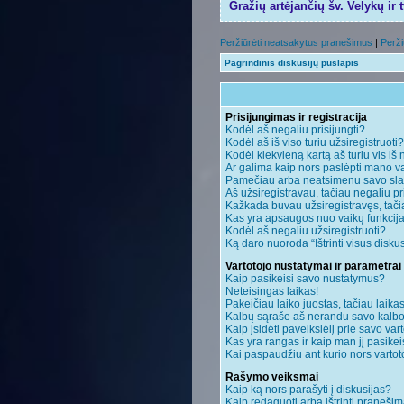
Gražių artėjančių šv. Velykų ir 
Peržiūrėti neatsakytus pranešimus
|
Perži
Pagrindinis diskusijų puslapis
Prisijungimas ir registracija
Kodėl aš negaliu prisijungti?
Kodėl aš iš viso turiu užsiregistruoti?
Kodėl kiekvieną kartą aš turiu vis iš 
Ar galima kaip nors paslėpti mano va
Pamečiau arba neatsimenu savo sla
Aš užsiregistravau, tačiau negaliu pri
Kažkada buvau užsiregistravęs, tačiau
Kas yra apsaugos nuo vaikų funkci
Kodėl aš negaliu užsiregistruoti?
Ką daro nuoroda “Ištrinti visus disku
Vartotojo nustatymai ir parametrai
Kaip pasikeisi savo nustatymus?
Neteisingas laikas!
Pakeičiau laiko juostas, tačiau laikas
Kalbų sąraše aš nerandu savo kalbo
Kaip įsidėti paveikslėlį prie savo var
Kas yra rangas ir kaip man jį pasikei
Kai paspaudžiu ant kurio nors vartot
Rašymo veiksmai
Kaip ką nors parašyti į diskusijas?
Kaip redaguoti arba ištrinti praneši