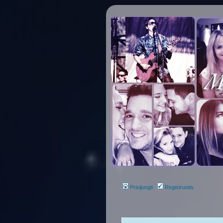
Prisijungti
Registruotis