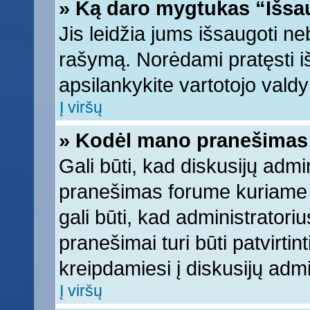
» Ką daro mygtukas “Išsa
Jis leidžia jums išsaugoti ne
rašymą. Norėdami pratęsti 
apsilankykite vartotojo vald
Į viršų
» Kodėl mano pranešimas t
Gali būti, kad diskusijų adm
pranešimas forume kuriame ra
gali būti, kad administratori
pranešimai turi būti patvirti
kreipdamiesi į diskusijų admi
Į viršų