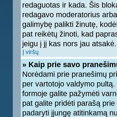
redaguotas ir kada. Šis bl
redagavo moderatorius arba a
galimybę palikti žinutę, kod
pat reikėtų žinoti, kad papras
jeigu į jį kas nors jau atsakė.
Į viršų
» Kaip prie savo pranešim
Norėdami prie pranešimų pridė
per vartotojo valdymo pultą.
formoje galite pažymėti varn
pat galite pridėti parašą pri
padaryti įjungę atitinkamą n