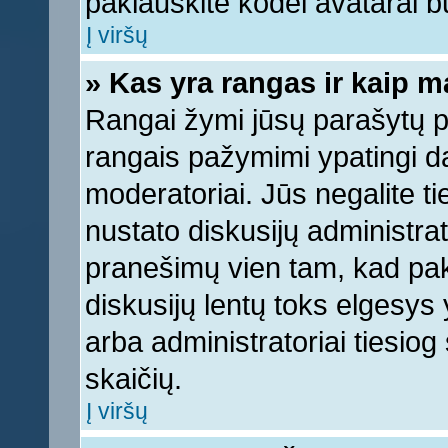
paklauskite kodėl avatarai bu
Į viršų
» Kas yra rangas ir kaip ma
Rangai žymi jūsų parašytų pr
rangais pažymimi ypatingi dal
moderatoriai. Jūs negalite ti
nustato diskusijų administra
pranešimų vien tam, kad pa
diskusijų lentų toks elgesys
arba administratoriai tiesi
skaičių.
Į viršų