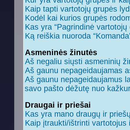
Kur yra vartotojų grupės ir kaip
Kaip tapti vartotojų grupės ly
Kodėl kai kurios grupės rodom
Kas yra “Pagrindinė vartotojų
Ką reiškia nuoroda “Komanda
Asmeninės žinutės
Aš negaliu siųsti asmeninių ži
Aš gaunu nepageidaujamas a
Aš gaunu nepageidaujamus laiš
savo pašto dėžutę nuo kažkuri
Draugai ir priešai
Kas yra mano draugų ir prieš
Kaip įtraukti/ištrinti vartotoju