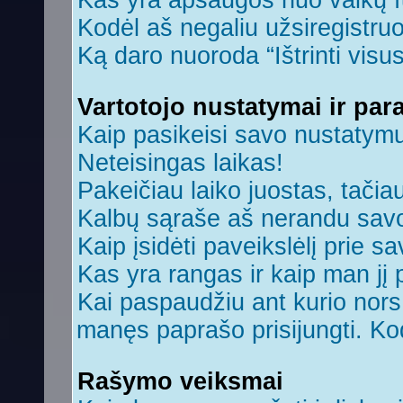
Kas yra apsaugos nuo vaikų 
Kodėl aš negaliu užsiregistruo
Ką daro nuoroda “Ištrinti visu
Vartotojo nustatymai ir par
Kaip pasikeisi savo nustatym
Neteisingas laikas!
Pakeičiau laiko juostas, tačiau
Kalbų sąraše aš nerandu savo
Kaip įsidėti paveikslėlį prie s
Kas yra rangas ir kaip man jį 
Kai paspaudžiu ant kurio nors 
manęs paprašo prisijungti. Ko
Rašymo veiksmai