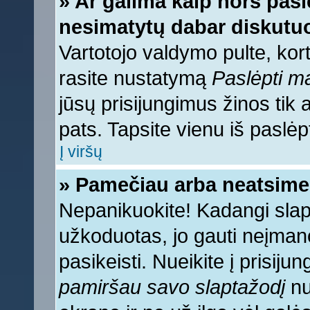
» Ar galima kaip nors pasl
nesimatytų dabar diskutuo
Vartotojo valdymo pulte, kort
rasite nustatymą
Paslėpti 
jūsų prisijungimus žinos tik a
pats. Tapsite vienu iš paslėp
Į viršų
» Pamečiau arba neatsime
Nepanikuokite! Kadangi sla
užkoduotas, jo gauti neįmano
pasikeisti. Nueikite į prisij
pamiršau savo slaptažodį
nu