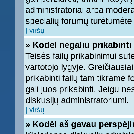
administratoriai arba moderato
specialių forumų turėtumėte k
Į viršų
» Kodėl negaliu prikabinti 
Teisės failų prikabinimui su
vartotojo lygyje. Greičiausia
prikabinti failų tam tikrame 
gali juos prikabinti. Jeigu ne
diskusijų administratoriumi.
Į viršų
» Kodėl aš gavau perspėj