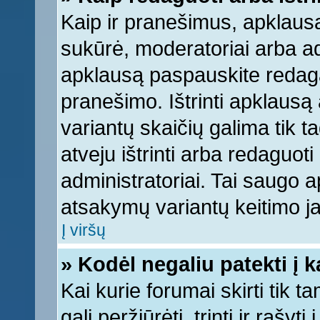
Kaip ir pranešimus, apklausą 
sukūrė, moderatoriai arba ad
apklausą paspauskite redag
pranešimo. Ištrinti apklausą
variantų skaičių galima tik 
atveju ištrinti arba redaguot
administratoriai. Tai saugo
atsakymų variantų keitimo ja
Į viršų
» Kodėl negaliu patekti į 
Kai kurie forumai skirti tik 
gali peržiūrėti, trinti ir raš