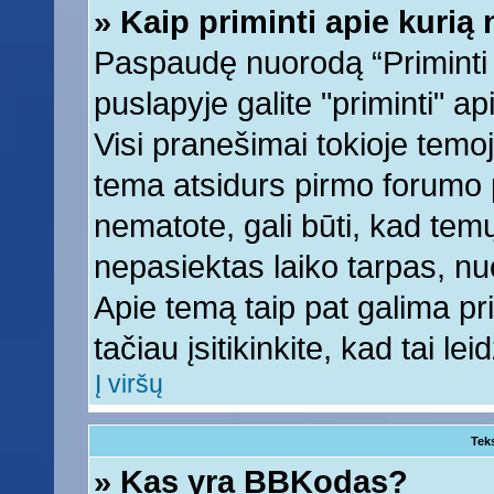
» Kaip priminti apie kuri
Paspaudę nuorodą “Priminti
puslapyje galite "priminti" a
Visi pranešimai tokioje temoj
tema atsidurs pirmo forumo 
nematote, gali būti, kad tem
nepasiektas laiko tarpas, nu
Apie temą taip pat galima prim
tačiau įsitikinkite, kad tai lei
Į viršų
Tek
» Kas yra BBKodas?