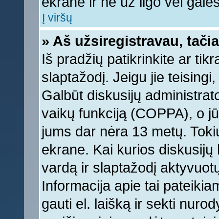
ekrane ir ne už ilgo vėl galėsi
Į viršų
» Aš užsiregistravau, tačia
Iš pradžių patikrinkite ar tikr
slaptažodį. Jeigu jie teisingi,
Galbūt diskusijų administrat
vaikų funkciją (COPPA), o jū
jums dar nėra 13 metų. Tokiu
ekrane. Kai kurios diskusijų 
vardą ir slaptažodį aktyvuotų
Informacija apie tai pateikia
gauti el. laišką ir sekti nur