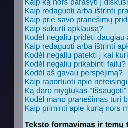
Kaip ką nors parašyti į diskus
Kaip redaguoti arba ištrinti p
Kaip prie savo pranešimų prid
Kaip sukurti apklausą?
Kodėl negaliu pridėti daugia
Kaip redaguoti arba ištrinti a
Kodėl negaliu patekti į kai ku
Kodėl negaliu prikabinti failų?
Kodėl aš gavau perspėjimą?
Kaip raportuoti apie neteisin
Ką daro mygtukas “Išsaugoti
Kodėl mano pranešimas turi bū
Kaip priminti apie kurią nors
Teksto formavimas ir temų t