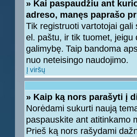
» Kai paspaudžiu ant kurio
adreso, manęs paprašo pri
Tik registruoti vartotojai ga
el. paštu, ir tik tuomet, jeig
galimybę. Taip bandoma apsa
nuo neteisingo naudojimo.
Į viršų
» Kaip ką nors parašyti į 
Norėdami sukurti naują tem
paspauskite ant atitinkamo
Prieš ką nors rašydami dažnia