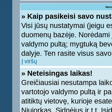
Varto
» Kaip pasikeisi savo nu
Visi jūsų nustatymai (jeigu 
duomenų bazėje. Norėdami ju
valdymo pultą; mygtuką bevei
dalyje. Ten rasite visus sav
Į viršų
» Neteisingas laikas!
Greičiausiai nesutampa laiko 
vartotojo valdymo pultą ir pas
atitiktų vietovę, kurioje esa
Niujorkas, Sidnėjus ir t.t. Įs