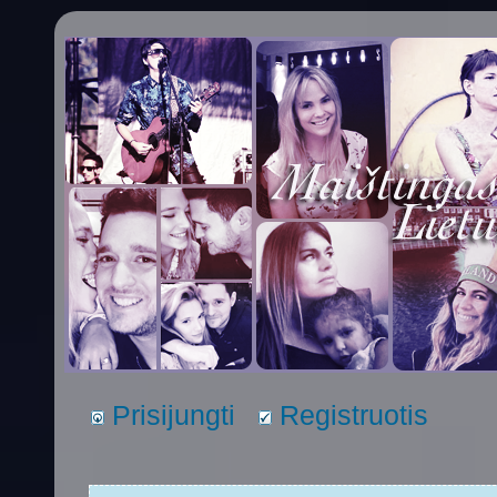
Prisijungti
Registruotis