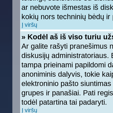
ar nebuvote išmestas iš diskus
kokių nors techninių bėdų ir p
Į viršų
» Kodėl aš iš viso turiu už
Ar galite rašyti pranešimus 
diskusijų administratoriaus. 
tampa prieinami papildomi da
anoniminis dalyvis, tokie kai
elektroninio pašto siuntimas
grupes ir panašiai. Pati regis
todėl patartina tai padaryti.
Į viršų