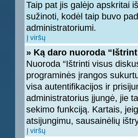
Taip pat jis galėjo apskritai i
sužinoti, kodėl taip buvo pad
administratoriumi.
Į viršų
» Ką daro nuoroda “Ištrint
Nuoroda “Ištrinti visus disku
programinės įrangos sukurt
visa autentifikacijos ir prisi
administratorius įjungė, jie 
sekimo funkciją. Kartais, jei
atsijungimu, sausainėlių ištr
Į viršų