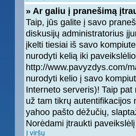
» Ar galiu į pranešimą įtra
Taip, jūs galite į savo praneš
diskusijų administratorius įj
įkelti tiesiai iš savo kompiut
nurodyti kelią iki paveikslėlio
http://www.pavyzdys.com/man
nurodyti kelio į savo kompiute
Interneto serveris)! Taip pat 
už tam tikrų autentifikacijo
yahoo pašto dėžučių, slaptaž
Norėdami įtraukti paveikslė
Į viršų