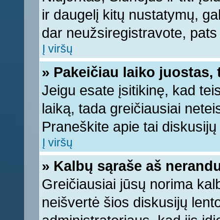
ir daugelį kitų nustatymų, gali
dar neužsiregistravote, pats
Į viršų
» Pakeičiau laiko juostas, 
Jeigu esate įsitikinę, kad tei
laiką, tada greičiausiai nete
Praneškite apie tai diskusijų 
Į viršų
» Kalbų sąraše aš nerandu
Greičiausiai jūsų norima kal
neišvertė šios diskusijų lent