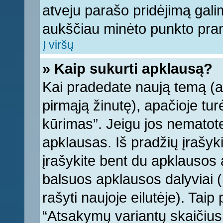
atveju parašo pridėjimą gali
aukščiau minėto punkto pra
Į viršų
» Kaip sukurti apklausą?
Kai pradedate naują temą (
pirmąją žinutę), apačioje tu
kūrimas”. Jeigu jos nematote,
apklausas. Iš pradžių įrašyk
įrašykite bent du apklausos
balsuos apklausos dalyviai (
rašyti naujoje eilutėje). Tai
“Atsakymų variantų skaičius v