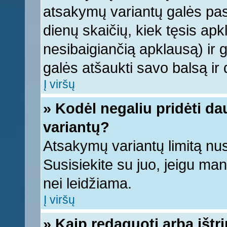
atsakymų variantų galės pasi
dienų skaičių, kiek tęsis apk
nesibaigiančią apklausą) ir ga
galės atšaukti savo balsą ir 
Į viršų
» Kodėl negaliu pridėti d
variantų?
Atsakymų variantų limitą nus
Susisiekite su juo, jeigu ma
nei leidžiama.
Į viršų
» Kaip redaguoti arba ištr