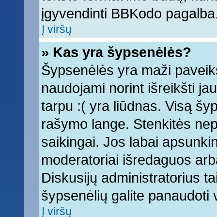
įgyvendinti BBKodo pagalba
Į viršų
» Kas yra šypsenėlės?
Šypsenėlės yra maži paveiks
naudojami norint išreikšti ja
tarpu :( yra liūdnas. Visą š
rašymo lange. Stenkitės nepe
saikingai. Jos labai apsunki
moderatoriai išredaguos arba
Diskusijų administratorius tai
šypsenėlių galite panaudoti
Į viršų