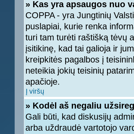
» Kas yra apsaugos nuo v
COPPA - yra Jungtinių Valstij
puslapiai, kurie renka infor
turi tam turėti raštišką tėvų
įsitikinę, kad tai galioja ir 
kreipkitės pagalbos į teisin
neteikia jokių teisinių patari
apačioje.
Į viršų
» Kodėl aš negaliu užsireg
Gali būti, kad diskusijų adm
arba uždraudė vartotojo vard