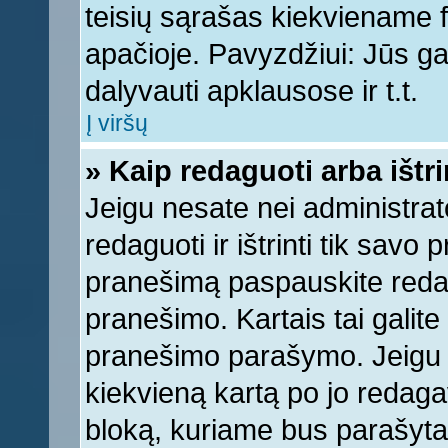
teisių sąrašas kiekviename 
apačioje. Pavyzdžiui: Jūs gal
dalyvauti apklausose ir t.t.
Į viršų
» Kaip redaguoti arba ištr
Jeigu nesate nei administrato
redaguoti ir ištrinti tik sav
pranešimą paspauskite reda
pranešimo. Kartais tai galite 
pranešimo parašymo. Jeigu k
kiekvieną kartą po jo redaga
bloką, kuriame bus parašyta