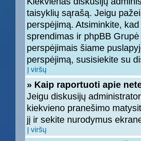
Kiekvienas diskusijų adminis
taisyklių sąrašą. Jeigu pažeis
perspėjimą. Atsiminkite, kad 
sprendimas ir phpBB Grupė 
perspėjimais šiame puslapyje
perspėjimą, susisiekite su di
Į viršų
» Kaip raportuoti apie ne
Jeigu diskusijų administrator
kiekvieno pranešimo matysi
jį ir sekite nurodymus ekran
Į viršų