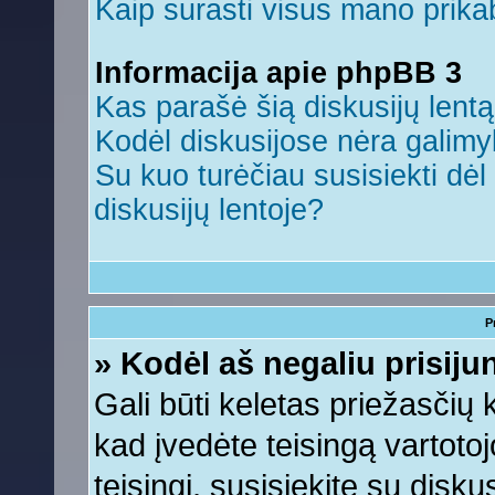
Kaip surasti visus mano prikab
Informacija apie phpBB 3
Kas parašė šią diskusijų lent
Kodėl diskusijose nėra galim
Su kuo turėčiau susisiekti dėl 
diskusijų lentoje?
P
» Kodėl aš negaliu prisiju
Gali būti keletas priežasčių ko
kad įvedėte teisingą vartotojo
teisingi, susisiekite su disku