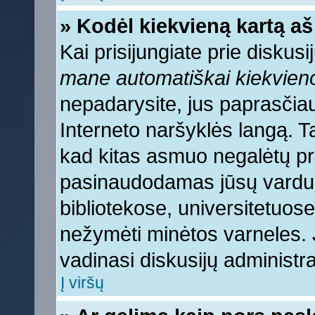
» Kodėl kiekvieną kartą aš 
Kai prisijungiate prie diskus
mane automatiškai kiekvien
nepadarysite, jus paprasčiau
Interneto naršyklės langą. 
kad kitas asmuo negalėtų pri
pasinaudodamas jūsų vardu, 
bibliotekose, universitetuose
nežymėti minėtos varneles.
vadinasi diskusijų administra
Į viršų