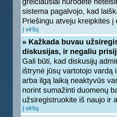
greičiausiai nurodėte neteis
sistema pagalvojo, kad laišk
Priešingu atveju kreipkitės į 
Į viršų
» Kažkada buvau užsiregist
diskusijas, ir negaliu prisi
Gali būti, kad diskusijų admi
ištrynė jūsų vartotojo vardą
arba ilgą laiką neaktyvūs var
norint sumažinti duomenų baz
užsiregistruokite iš naujo ir
Į viršų