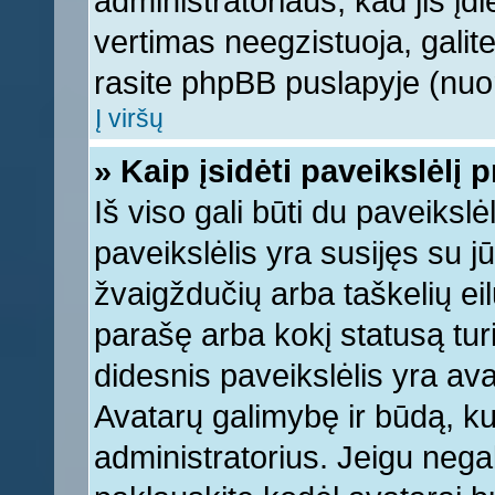
administratoriaus, kad jis įd
vertimas neegzistuoja, galite
rasite phpBB puslapyje (nuor
Į viršų
» Kaip įsidėti paveikslėlį 
Iš viso gali būti du paveikslė
paveikslėlis yra susijęs su j
žvaigždučių arba taškelių eil
parašę arba kokį statusą turi
didesnis paveikslėlis yra ava
Avatarų galimybę ir būdą, kur
administratorius. Jeigu negali