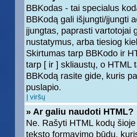
BBKodas - tai specialus kod
BBKodą gali išjungti/įjungti
įjungtas, paprasti vartotojai ga
nustatymus, arba tiesiog k
Skirtumas tarp BBKodo ir 
tarp [ ir ] skliaustų, o HTML
BBKodą rasite gide, kuris 
puslapio.
Į viršų
» Ar galiu naudoti HTML?
Ne. Rašyti HTML kodų šioje 
teksto formavimo būdų, kur