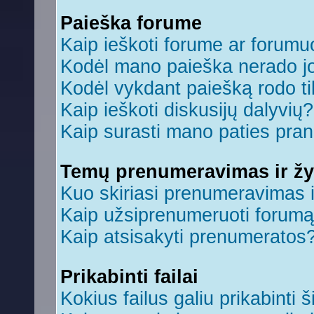
Paieška forume
Kaip ieškoti forume ar forum
Kodėl mano paieška nerado jo
Kodėl vykdant paiešką rodo ti
Kaip ieškoti diskusijų dalyvių?
Kaip surasti mano paties pra
Temų prenumeravimas ir ž
Kuo skiriasi prenumeravimas 
Kaip užsiprenumeruoti forum
Kaip atsisakyti prenumeratos
Prikabinti failai
Kokius failus galiu prikabinti š