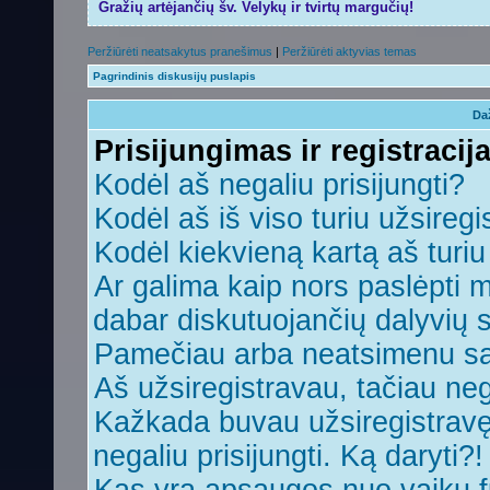
Gražių artėjančių šv. Velykų ir tvirtų margučių!
Peržiūrėti neatsakytus pranešimus
|
Peržiūrėti aktyvias temas
Pagrindinis diskusijų puslapis
Da
Prisijungimas ir registracij
Kodėl aš negaliu prisijungti?
Kodėl aš iš viso turiu užsiregi
Kodėl kiekvieną kartą aš turiu 
Ar galima kaip nors paslėpti 
dabar diskutuojančių dalyvių 
Pamečiau arba neatsimenu sa
Aš užsiregistravau, tačiau nega
Kažkada buvau užsiregistravęs,
negaliu prisijungti. Ką daryti?!